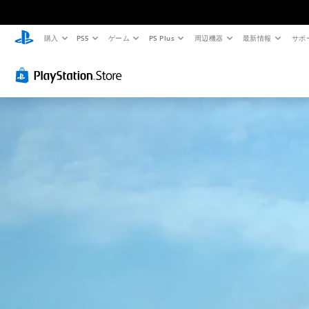
購入
PS5
ゲーム
PS Plus
周辺機器
最新情報
サポ