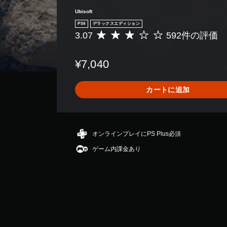
Ubisoft
PS4
デラックスエディション
3.07
592件の評価
評
価
数
¥7,040
は
5
9
カートに追加
2
、
平
均
評
オンラインプレイにPS Plus必須
価
ゲーム内課金あり
は
5
段
階
中
の
3
.