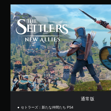
0
7
通
で
常
す
版
通常版
セトラーズ：新たな仲間たち PS4