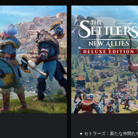
デ
ラ
ッ
ク
ス
エ
デ
ィ
シ
ョ
ン
セトラーズ：新たな仲間たち 