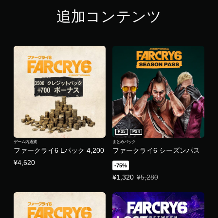
き
追加コンテンツ
ま
す
。
ボ
タ
ン
を
同
時
押
し
PS5
PS4
せ
ゲーム内通貨
まとめパック
ず
ファークライ6 Lパック 4,200
ファークライ6 シーズンパス
に
¥4,620
プ
-75%
レ
特別価格 ¥1,320 通常価格 ¥5,28
¥1,320
¥5,280
イ
可
能
同