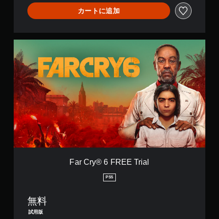
方
イ
を
ト
カートに追加
向
に
読
の
に
関
み
再
反
す
や
生
転
る
す
中
F
で
テ
く
に
a
き
キ
表
、
r
ま
ス
示
ゲ
C
す
ト
し
ー
r
。
や
ま
ム
y
視
す
を
®
覚
。
一
6
ボ
情
時
F
タ
報
停
R
ン
は
止
E
を
読
で
E
押
み
き
T
上
し
ま
r
Far Cry® 6 FREE Trial
げ
続
す
i
ら
け
。
a
PS5
れ
（
ず
l
な
オ
に
い
無料
フ
プ
場
ラ
試用版
レ
合
イ