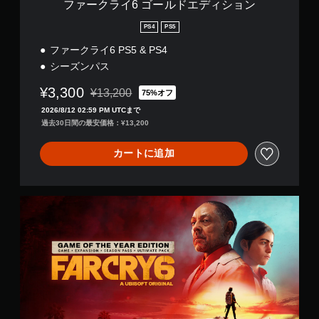
イ
ファークライ6 ゴールドエディション
シ
可
ョ
PS4
PS5
能
ン
ボ
ファークライ6 PS5 & PS4
タ
シーズンパス
ン
を
¥3,300
¥13,200
75%オフ
通常価格¥13,200より値引き
連
2026/8/12 02:59 PM UTCまで
打
過去30日間の最安価格：¥13,200
し
た
り
カートに追加
、
制
限
フ
時
ァ
間
ー
内
ク
に
ラ
ボ
イ
タ
6
ン
ゲ
を
ー
押
ム
し