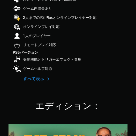
を
出
調
し
4
こ
読
力
ゲーム内課金あり
や
.
整
と
み
し
す
0
（
な
や
て
2人までのPS Plusオンラインプレイヤー対応
く
4
く
基
す
、
で
で
オンラインプレイ対応
プ
く
本
あ
き
す
レ
表
な
）
1人のプレイヤー
ま
イ
示
た
ス
す
で
し
の
リモートプレイ対応
テ
。
き
ま
周
PS5バージョン
ィ
ま
す
囲
ッ
振動機能とトリガーエフェクト専用
す
。
の
チ
ク
。
あ
ュ
ゲームヘルプ対応
の
ら
ー
キ
感
ゆ
すべて表示
音
ト
度
ャ
る
声
を
リ
プ
場
い
ヒ
ア
シ
所
く
ン
ル
ョ
か
つ
エディション：
ト
の
ら
ン
か
の
確
音
（
の
代
が
認
基
オ
聞
替
本
プ
ゲ
フ
こ
）
シ
ー
音
ァ
え
ョ
ム
声