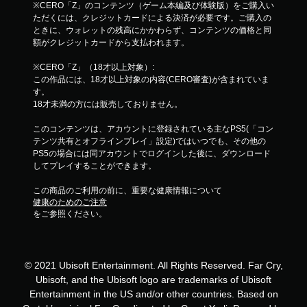
※CERO「Z」のコンテンツ（ゲーム本編及び体験版）をご購入い
果
ただくには、クレジットカードによる決済が必要です。ご購入の
を
ときに、ウォレットの残高にかかわらず、コンテンツの価格と同
使
額がクレジットカードから支払われます。
わ
な
※CERO「Z」（18才以上対象）:
く
この作品には、18才以上対象の内容(CERO審査)が含まれていま
て
す。
も
18才未満の方には販売しておりません。
ゲ
ー
このコンテンツは、アカウントに登録されている主なPS5(「コン
ム
テンツ共有とオフラインプレイ」設定)ではいつでも、その他の
を
PS5の場合には同アカウントでログインした後に、ダウンロード
プ
してプレイすることができます。
レ
イ
この商品のご利用の前に、重要な健康情報について
で
健康のためのご注意
き
をご参照ください。
ま
す
。
© 2021 Ubisoft Entertainment. All Rights Reserved. Far Cry,
Ubisoft, and the Ubisoft logo are trademarks of Ubisoft
Entertainment in the US and/or other countries. Based on