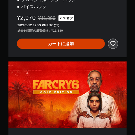
ニ
バイスパック
ュ
ー
¥2,970
を
¥11,880
75%オフ
通常価格¥11,880より値引き
操
2026/8/12 02:59 PM UTCまで
作
過去30日間の最安価格：¥11,880
で
き
カートに追加
ま
す
。
フ
ボ
ァ
ー
タ
ク
ン
ラ
を
イ
連
6
打
ゴ
せ
ー
ず
ル
に
ド
プ
エ
デ
レ
ィ