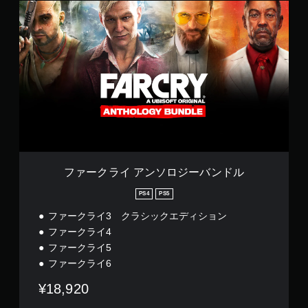
し
開
フ
通
ま
ゲ
始
ゲ
ァ
知
す
ー
時
ー
ー
で
。
ム
や
ク
ム
き
で
設
ラ
の
ま
使
定
イ
判
一
す
用
変
ア
。
読
時
す
更
ン
し
停
る
時
ソ
や
止
ス
に
ロ
す
テ
画
ジ
ゲ
ィ
面
い
ー
ー
ッ
を
バ
キ
ム
ク
読
ン
ャ
の
ファークライ アンソロジーバンドル
操
み
ド
プ
プ
作
上
ル
レ
PS4
PS5
シ
を
げ
イ
ョ
、
ファークライ3 クラシックエディション
ま
中
ン
垂
す
や
ファークライ4
直
。
キ
ム
ファークライ5
ま
ゲ
ャ
ー
ファークライ6
た
ー
プ
ビ
は
ム
シ
ー
¥18,920
水
プ
ョ
パ
平
レ
ン
ー