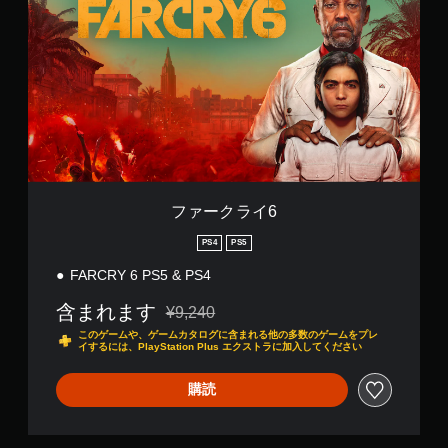
ゲ
ー
る
ン
プ
に
ー
ク
よ
か
レ
よ
ム
ラ
う
ら
イ
る
プ
イ
に
選
の
ヒ
レ
6
し
べ
チ
ン
イ
ま
ま
ュ
ト
中
す
す
ー
を
の
。
。
ト
、
重
リ
画
要
ア
面
音
な
ス
ル
表
声
音
テ
ファークライ6
情
示
読
声
ィ
報
や
み
の
PS4
PS5
ッ
を
コ
み
上
ク
い
ン
を
FARCRY 6 PS5 & PS4
げ
つ
ト
操
キ
（
で
ロ
作
含まれます
ャ
¥9,240
基
も
通常価格¥9,240より値引き
ー
の
プ
このゲームや、ゲームカタログに含まれる他の多数のゲームをプレ
本
見
ラ
シ
反
イするには、PlayStation Plus エクストラに加入してください
ら
ー
）
ョ
転
れ
の
ン
ゲ
（
購読
ま
振
で
ー
詳
す
動
表
ム
細
。
で
示
の
）
も