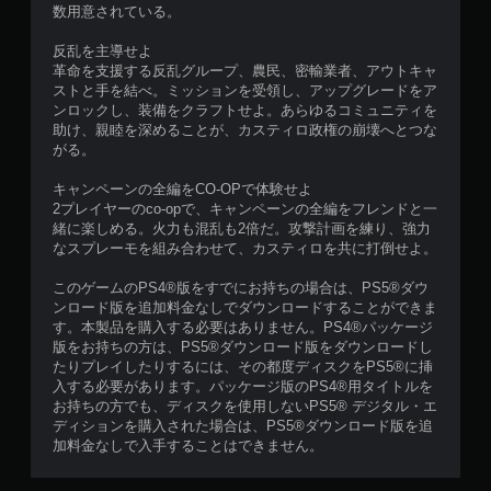
す
数用意されている。
。
反乱を主導せよ
革命を支援する反乱グループ、農民、密輸業者、アウトキャ
ア
ストと手を結べ。ミッションを受領し、アップグレードをア
ダ
ンロックし、装備をクラフトせよ。あらゆるコミュニティを
プ
助け、親睦を深めることが、カスティロ政権の崩壊へとつな
テ
がる。
ィ
ブ
キャンペーンの全編をCO-OPで体験せよ
ト
2プレイヤーのco-opで、キャンペーンの全編をフレンドと一
リ
緒に楽しめる。火力も混乱も2倍だ。攻撃計画を練り、強力
ガ
なスプレーモを組み合わせて、カスティロを共に打倒せよ。
ー
このゲームのPS4®版をすでにお持ちの場合は、PS5®ダウ
エ
ンロード版を追加料金なしでダウンロードすることができま
フ
す。本製品を購入する必要はありません。PS4®パッケージ
ェ
版をお持ちの方は、PS5®ダウンロード版をダウンロードし
ク
たりプレイしたりするには、その都度ディスクをPS5®に挿
ト
入する必要があります。パッケージ版のPS4®用タイトルを
な
お持ちの方でも、ディスクを使用しないPS5® デジタル・エ
し
ディションを購入された場合は、PS5®ダウンロード版を追
で
加料金なしで入手することはできません。
プ
レ