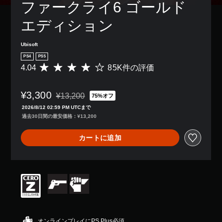
ン
の
ファークライ6 ゴールド
き
り
ム
キ
配
み
ま
、
プ
ス
置
字
エディション
す
ア
レ
ト
を
幕
。
シ
イ
で
カ
が
ス
中
表
Ubisoft
ス
表
ト
の
示
3
タ
示
PS4
PS5
機
エ
で
D
マ
さ
4.04
85K件の評価
能
評
フ
き
イ
オ
れ
を
価
ェ
ま
ズ
ま
ー
有
数
ク
す
で
す
デ
¥3,300
効
は
¥13,200
75%オフ
ト
。
き
通常価格¥13,200より値引き
。
ィ
に
8
に
ま
2026/8/12 02:59 PM UTCまで
す
5
オ
よ
す
過去30日間の最安価格：¥13,200
る
K
判
る
3
。
こ
、
視
読
D
カートに追加
と
平
覚
し
オ
で
均
ス
的
ー
や
、
評
テ
な
デ
す
ゲ
価
不
ィ
ィ
い
ー
は
快
ッ
オ
字
ム
5
感
で
ク
幕
を
段
を
音
の
プ
階
感
字
声
感
レ
中
じ
幕
を
度
イ
の
オンラインプレイにPS Plus必須
る