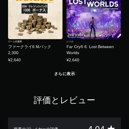
時
に
複
数
の
ボ
タ
PS5
PS4
ン
ゲーム内通貨
レベル
を
ファークライ6 Mパック
Far Cry® 6: Lost Between
押
2,300
Worlds
し
¥2,640
¥2,640
た
り
長
さらに表示
押
し
す
る
こ
評価とレビュー
と
な
く
ゲ
ー
評
ム
世界のプレイヤーの評価