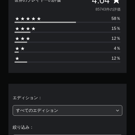
4.04
を
価
85743件の評価
プ
レ
58％
数
イ
し
15％
は
た
り
12％
8
メ
4％
ニ
5
ュ
12％
ー
7
を
操
4
作
で
3
き
ま
す
、
エディション：
。
平
すべてのエディション
モ
均
ー
絞り込み：
シ
評
ョ