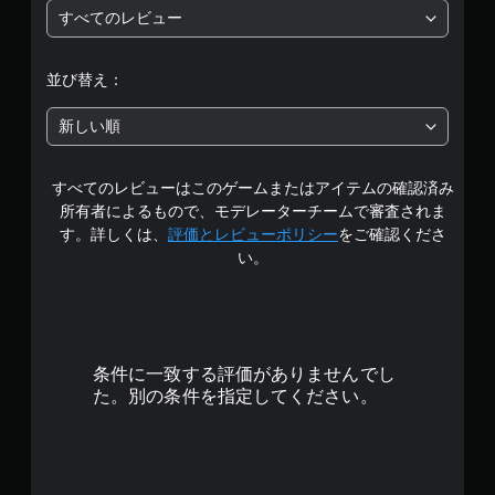
すべてのレビュー
ン
価
コ
ン
は
並び替え：
ト
5
ロ
新しい順
ー
段
ル
な
すべてのレビューはこのゲームまたはアイテムの確認済み
階
し
所有者によるもので、モデレーターチームで審査されま
で
中
す。詳しくは、
評価とレビューポリシー
をご確認くださ
プ
い。
レ
の
イ
可
4
能
.
モ
条件に一致する評価がありませんでし
ー
0
た。別の条件を指定してください。
シ
ョ
4
ン
コ
で
ン