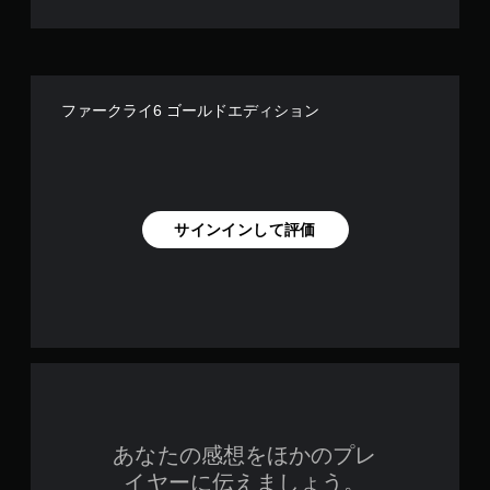
ト
す
ロ
ー
ル
を
使
ファークライ6 ゴールドエディション
わ
ず
に
ゲ
ー
ム
サインインして評価
を
プ
レ
イ
で
き
ま
す
。
タ
あなたの感想をほかのプレ
ッ
イヤーに伝えましょう。