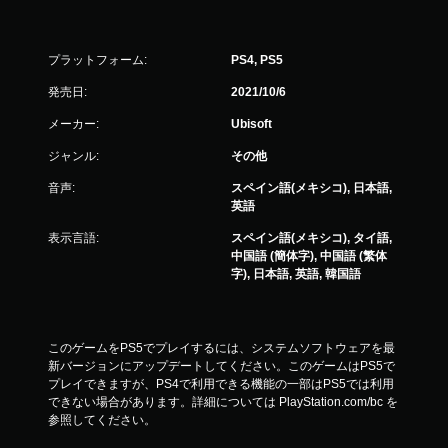
イ
可
能
プラットフォーム:
PS4, PS5
ト
発売日:
2021/10/6
リ
ガ
メーカー:
Ubisoft
ー
エ
ジャンル:
その他
フ
音声:
スペイン語(メキシコ), 日本語,
ェ
英語
ク
ト
表示言語:
スペイン語(メキシコ), タイ語,
を
中国語 (簡体字), 中国語 (繁体
オ
字), 日本語, 英語, 韓国語
ン
に
し
た
このゲームをPS5でプレイするには、システムソフトウェアを最
と
新バージョンにアップデートしてください。このゲームはPS5で
き
プレイできますが、PS4で利用できる機能の一部はPS5では利用
の
できない場合があります。詳細については PlayStation.com/bc を
抵
参照してください。
抗
効