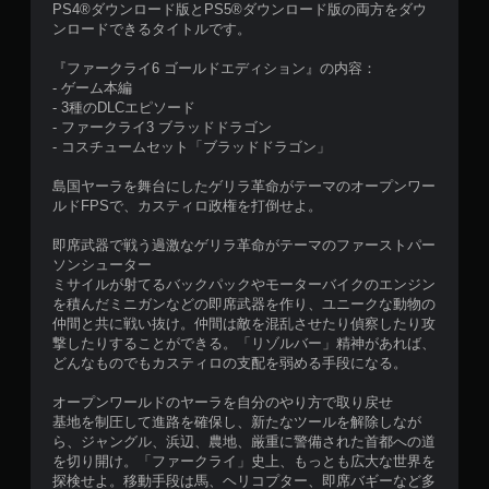
PS4®ダウンロード版とPS5®ダウンロード版の両方をダウ
ッ
ンロードできるタイトルです。
ク
フ
『ファークライ6 ゴールドエディション』の内容：
ィ
- ゲーム本編
ー
- 3種のDLCエピソード
ド
- ファークライ3 ブラッドドラゴン
バ
- コスチュームセット「ブラッドドラゴン」
ッ
ク
島国ヤーラを舞台にしたゲリラ革命がテーマのオープンワー
を
ルドFPSで、カスティロ政権を打倒せよ。
使
わ
即席武器で戦う過激なゲリラ革命がテーマのファーストパー
ず
ソンシューター
に
ミサイルが射てるバックパックやモーターバイクのエンジン
ゲ
を積んだミニガンなどの即席武器を作り、ユニークな動物の
ー
仲間と共に戦い抜け。仲間は敵を混乱させたり偵察したり攻
ム
撃したりすることができる。「リゾルバー」精神があれば、
を
どんなものでもカスティロの支配を弱める手段になる。
プ
レ
オープンワールドのヤーラを自分のやり方で取り戻せ
イ
基地を制圧して進路を確保し、新たなツールを解除しなが
で
ら、ジャングル、浜辺、農地、厳重に警備された首都への道
き
を切り開け。「ファークライ」史上、もっとも広大な世界を
ま
探検せよ。移動手段は馬、ヘリコプター、即席バギーなど多