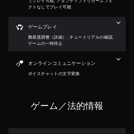
でプレイ可能, アダプティブトリガーエフェ
し
クトなしでプレイ可能
で
プ
レ
ゲームプレイ
イ
可
難易度調整（詳細）, チュートリアルの確認,
能
ゲームの一時停止
コ
ン
ト
オンラインコミュニケーション
ロ
ー
ボイスチャットの文字変換
ラ
ー
の
振
動
機
ゲーム／法的情報
能
／
ハ
プ
テ
ィ