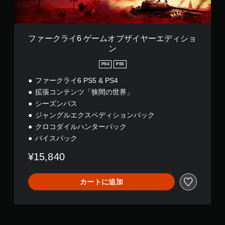
オ
た
ブ
り
ザ
す
イ
る
ファークライ6 ゲームオブザイヤーエディショ
ヤ
こ
ン
ー
と
エ
な
PS4
PS5
デ
く
ィ
ファークライ6 PS5 & PS4
、
シ
ゲ
拡張コンテンツ「狭間の世界」
ョ
ー
シーズンパス
ン
ム
ジャングルエクスペディションパック
の
プ
クロコダイルハンターパック
レ
バイスパック
イ
や
¥15,840
メ
ニ
ュ
カートに追加
ー
操
作
が
で