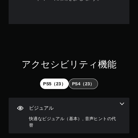
チ
操
作
な
し
で
プ
レ
イ
可
アクセシビリティ機能
能
タ
ッ
チ
PS5（23）
PS4（23）
操
作
を
使
ビジュアル
わ
ず
快適なビジュアル（基本）, 音声ヒントの代
に
替
ゲ
ー
ム