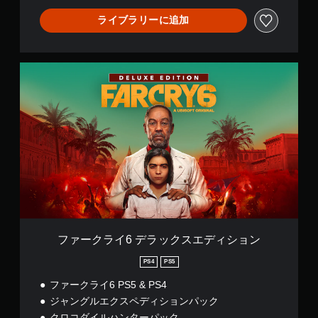
イ
が
ン
ライブラリーに追加
可
あ
プ
り
能
レ
ま
イ
ボ
す
の
タ
フ
。
み
ン
ァ
）
を
ー
押
ク
し
ラ
続
イ
け
6
ず
デ
に
ラ
ゲ
ッ
ー
ク
ム
ス
を
エ
プ
デ
ファークライ6 デラックスエディション
レ
ィ
イ
シ
PS4
PS5
し
ョ
た
ファークライ6 PS5 & PS4
ン
り
ジャングルエクスペディションパック
メ
クロコダイルハンターパック