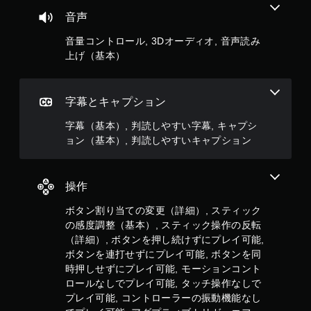
を
音声
プ
レ
音量コントロール, 3Dオーディオ, 音声読み
イ
上げ（基本）
で
き
ま
す
字幕とキャプション
。
字幕（基本）, 判読しやすい字幕, キャプシ
ョン（基本）, 判読しやすいキャプション
コ
ン
ト
ロ
操作
ー
ラ
ボタン割り当ての変更（詳細）, スティック
ー
の感度調整（基本）, スティック操作の反転
の
（詳細）, ボタンを押し続けずにプレイ可能,
振
ボタンを連打せずにプレイ可能, ボタンを同
動
時押しせずにプレイ可能, モーションコント
機
ロールなしでプレイ可能, タッチ操作なしで
能
プレイ可能, コントローラーの振動機能なし
な