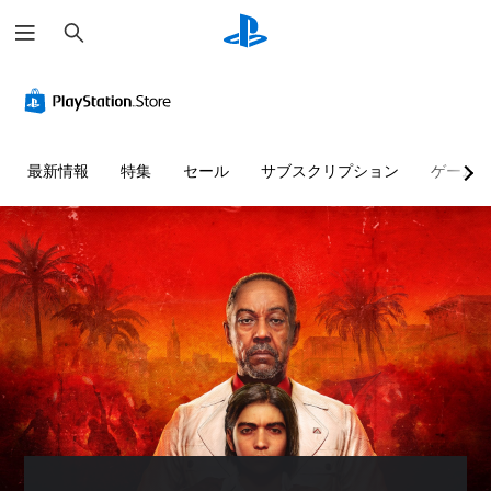
検
索
快
音
字
ボ
難
ボ
適
量
幕
タ
易
イ
な
コ
（
ン
度
ス
ビ
ン
基
割
調
チ
ジ
ト
本
り
整
ャ
最新情報
特集
セール
サブスクリプション
ゲーム
ュ
ロ
）
当
（
ッ
ア
ー
て
詳
ト
主
ル
ル
の
細
の
要
（
変
）
文
な
個
基
ス
更
字
々
ゲ
ト
本
（
変
の
ー
ー
）
音
詳
換
ム
リ
量
細
の
カ
ボ
ー
を
難
）
メ
イ
と
下
易
ラ
ス
ゲ
キ
げ
度
の
チ
ー
ャ
た
を
動
ャ
ム
ラ
り
変
き
ッ
の
ク
消
更
や
ト
ボ
タ
音
し
ゲ
を
タ
ー
で
た
ー
テ