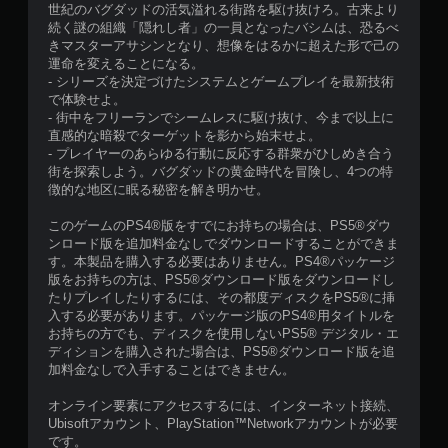
世紀のバグダッドの活気溢れる街路を駆け抜けろ。古来より
続く謎の組織「隠れし者」の一員となったバシムは、恐るべ
きマスターアサシンとなり、想像をはるかに超えた形で己の
運命を変えることになる。
- シリーズを決定づけたシステムとゲームプレイを最新技術
で体験せよ。
- 街中をフリーランでシームレスに駆け抜け、今まで以上に
直感的な暗殺でターゲットを影から始末せよ。
- プレイヤーのあらゆる行動に反応する群衆がひしめき合う
街を探索しよう。バグダッドの黄金時代を冒険し、4つの特
徴的な地区に眠る秘密を解き明かせ。
このゲームのPS4®版をすでにお持ちの場合は、PS5®ダウ
ンロード版を追加料金なしでダウンロードすることができま
す。本製品を購入する必要はありません。PS4®パッケージ
版をお持ちの方は、PS5®ダウンロード版をダウンロードし
たりプレイしたりするには、その都度ディスクをPS5®に挿
入する必要があります。パッケージ版のPS4®用タイトルを
お持ちの方でも、ディスクを使用しないPS5® デジタル・エ
ディションを購入された場合は、PS5®ダウンロード版を追
加料金なしで入手することはできません。
オンライン要素にアクセスするには、インターネット接続、
Ubisoftアカウント、PlayStation™Networkアカウントが必要
です。