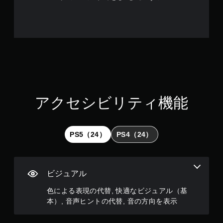
ド
バ
ッ
ク
を
使
わ
ず
に
ゲ
ー
アクセシビリティ機能
ム
を
プ
レ
PS5（24）
PS4（24）
イ
で
き
ま
ビジュアル
す
。
色による表現の代替, 快適なビジュアル（基
本）, 音声ヒントの代替, 音の方向を表示
ア
ダ