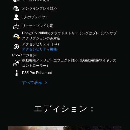
音
法
イ
イ
ま
中
声
を
中
ッ
オンラインプレイ対応
す
の
を
変
の
ク
。
3
出
更
1人のプレイヤー
重
タ
.
力
で
要
イ
7
リモートプレイ対応
す
快
き
な
8
ム
る
ま
適
音
PS5とPS Portalのクラウドストリーミングはプレミアムサブ
で
イ
よ
す
声
スクリプションのみ対応
な
す
う
ベ
。
の
アクセシビリティ（24）
ビ
設
ン
み
アクセシビリティ機能
ジ
定
を
ト
PS5バージョン
ュ
ス
で
キ
の
振動機能／トリガーエフェクト対応（DualSenseワイヤレス
ア
テ
き
ャ
簡
コントローラー）
ル
ィ
ま
プ
素
PS5 Pro Enhanced
（
す
ッ
シ
化
。
基
ク
ョ
すべて表示
ク
本
ン
の
イ
で
）
感
3
ッ
表
度
D
カ
ク
示
調
メ
オ
タ
エディション：
し
整
ラ
ー
イ
ま
の
（
デ
ム
す
動
基
ィ
イ
。
き
本
ベ
オ
ス
や