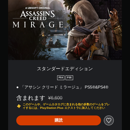
）
ン
タ
3
ゲ
ト
ン
ス
D
ー
（
ダ
テ
オ
ム
画
ー
ィ
ー
プ
面
ド
ッ
デ
レ
上
エ
ク
ィ
イ
の
デ
の
オ
中
指
ィ
感
で
の
示
シ
度
音
エ
に
ョ
を
声
フ
従
ン
い
を
ェ
っ
く
出
ク
て
つ
力
ト
スタンダードエディション
制
か
し
に
限
の
て
よ
PS4
PS5
時
オ
、
る
間
「アサシン クリード ミラージュ」 PS5®&PS4®
プ
あ
視
内
シ
な
覚
に
含まれます
¥6,600
ョ
た
的
通常価格¥6,600より値引き
行
ン
の
な
このゲームや、ゲームカタログに含まれる他の多数のゲームをプレ
う
イするには、PlayStation Plus エクストラに加入してください
か
周
不
ア
ら
囲
快
ク
選
の
購読
感
シ
べ
あ
を
ョ
ま
ら