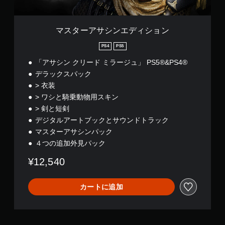
時
報
っ
用
シ
間
は
て
意
ョ
内
読
、
さ
ン
に
マスターアサシンエディション
み
音
れ
ボ
上
が
て
タ
PS4
PS5
げ
聞
い
ン
ら
「アサシン クリード ミラージュ」 PS5®&PS4®
こ
ま
を
れ
え
す
押
デラックスパック
な
て
。
し
い
> 衣装
く
た
場
> ワシと騎乗動物用スキン
る
り
合
ゲ
方
> 剣と短剣
す
が
ー
向
る
デジタルアートブックとサウンドトラック
あ
ム
が
こ
り
マスターアサシンパック
の
わ
と
ま
４つの追加外見パック
か
一
な
す
り
時
く
。
¥12,540
ま
、
停
す
ゲ
止
。
ー
カートに追加
ゲ
ム
ー
の
ム
プ
の
レ
プ