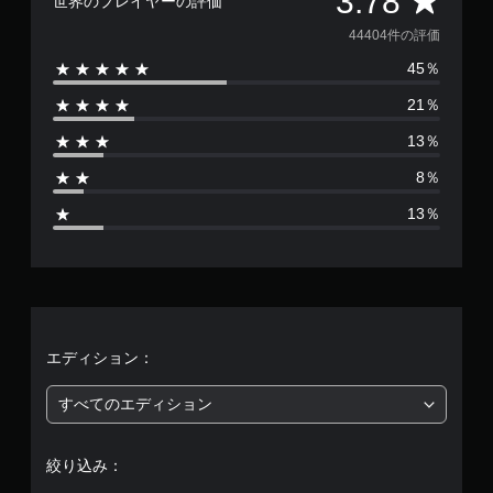
3.78
世界のプレイヤーの評価
わ
自
ず
分
価
44404件の評価
に
の
45％
ゲ
好
数
ー
き
21％
ム
な
は
を
タ
13％
プ
イ
4
レ
ミ
8％
イ
ン
4
で
グ
13％
き
で
4
ま
ゲ
す
ー
0
。
ム
を
4
セ
タ
ー
、
エディション：
ッ
ブ
チ
し
平
操
すべてのエディション
て
作
中
均
断
な
で
絞り込み：
し
評
き
で