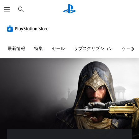
検
索
色
音
字
ボ
難
に
量
幕
タ
易
よ
コ
（
ン
度
る
ン
詳
割
調
表
ト
細
り
整
最新情報
特集
セール
サブスクリプション
ゲーム
現
ロ
）
当
（
の
ー
て
基
ゲ
代
ル
の
本
ー
替
変
）
ム
個
内
更
々
色
ゲ
の
（
の
に
ー
す
音
基
依
ム
べ
量
存
本
の
て
を
せ
難
）
の
下
ず
易
プ
会
げ
に
度
リ
話
た
ゲ
を
セ
で
り
ー
変
ッ
字
消
ム
更
ト
幕
音
を
し
の
が
で
プ
て