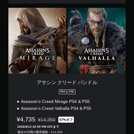
感
ン
す
ゆ
じ
）
。
ア
る
る
の
サ
場
こ
難
シ
所
と
ス
易
ン
か
な
度
テ
ク
ら
く
を
ィ
リ
音
プ
下
ッ
ー
が
レ
げ
ク
ド
聞
イ
ら
バ
こ
操
で
れ
ン
え
き
作
ま
ド
る
ま
の
す
ル
よ
す
反
。
う
。
転
に
アサシン クリード バンドル
（
し
操
音
基
ま
作
PS4
PS5
声
本
す
方
Assassin’s Creed Mirage PS4 & PS5
ヒ
）
。
法
ン
Assassin’s Creed Valhalla PS4 & PS5
ス
の
ト
テ
音
確
¥4,735
¥14,350
の
67%オフ
ィ
声
認
通常価格¥14,350より値引き
代
ッ
2026/8/12 02:59 PM UTCまで
読
ゲ
ク
替
過去30日間の最安価格：¥14,350