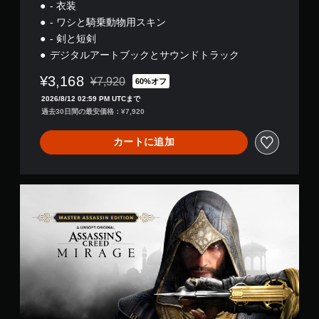
動
読
- 衣装
を
ゲ
で
み
連
- ワシと騎乗動物用スキン
ー
も
上
打
ム
- 剣と短剣
通
げ
せ
の
知
ま
デジタルアートブックとサウンドトラック
メ
ず
で
す
イ
に
き
¥3,168
。
¥7,920
60%オフ
ン
通常価格¥7,920より値引き
ま
プ
ゲ
プ
2026/8/12 02:59 PM UTCまで
す
ー
レ
レ
過去30日間の最安価格：¥7,920
。
ム
イ
イ
プ
可
に
カートに追加
レ
能
音
影
イ
の
響
ボ
に
し
方
タ
関
な
マ
向
ン
す
い
ス
を
を
る
、
タ
連
表
テ
練
ー
打
キ
示
習
ア
し
ス
視
用
サ
た
ト
覚
の
シ
り
や
情
モ
ン
、
視
報
ー
エ
制
覚
に
ド
デ
限
情
よ
が
ィ