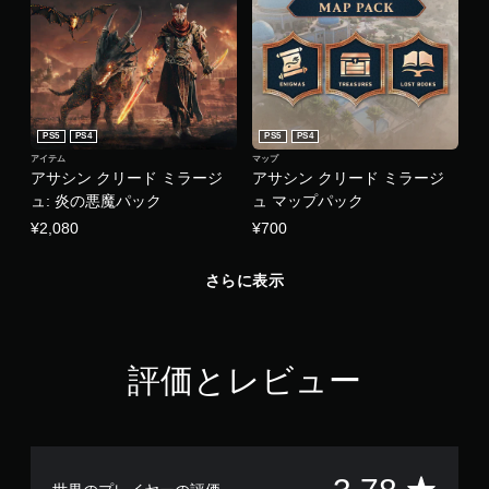
ー
で
き
ル
ま
な
す
し
。
で
（
プ
オ
PS5
PS4
PS5
PS4
レ
フ
アイテム
マップ
イ
ラ
アサシン クリード ミラージ
アサシン クリード ミラージ
可
イ
ュ: 炎の悪魔パック
ュ マップパック
能
ン
¥2,080
¥700
プ
モ
レ
ー
イ
さらに表示
シ
の
ョ
み
ン
）
コ
ン
評価とレビュー
ト
手
ロ
動
ー
セ
ル
ー
を
ブ
使
評