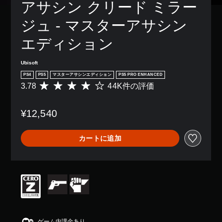
レ
表
アサシン クリード ミラー
き
レ
、
イ
示
ま
イ
ゲ
ア
さ
ジュ - マスターアサシン
す
で
ー
ウ
れ
。
き
ム
ト
ま
エディション
ま
全
を
す
す
体
モ
使
。
。
の
ノ
っ
Ubisoft
ま
難
た
ラ
PS4
PS5
マスターアサシンエディション
PS5 PRO ENHANCED
た
易
キ
り
ル
は
度
3.78
44K件の評価
評
ャ
、
音
、
を
価
プ
ボ
重
声
下
数
シ
タ
¥12,540
要
げ
は
す
ン
ョ
な
る
4
べ
配
ン
色
こ
4
て
置
（
カートに追加
を
と
K
の
を
目
基
が
、
ス
編
立
で
本
平
ピ
集
つ
き
均
）
ー
し
色
ま
評
カ
て
ゲ
に
す
価
ー
、
ー
変
。
は
で
操
ム
更
5
同
作
プ
で
段
じ
方
ク
レ
き
階
ゲーム内課金あり