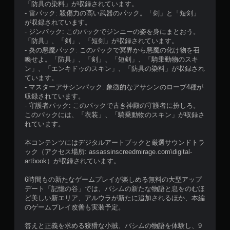
く
「防具の染料」が収録されています。
て
- 雷パック: 殺傷力の高い武器のパック。「剣」と「短剣」
も
が収録されています。
ゲ
- ジンパック: このパックでジンニーの姿を身にまとおう。
ー
「防具」、「剣」、「短剣」が収録されています。
ム
- 炎の悪魔パック: このパックで冥界から悪魔の化け物を召
を
喚せよ。「防具」、「剣」、「短剣」、「騎乗動物のスキ
プ
ン」、「エンキドゥのスキン」、「防具の染料」が収録され
レ
ています。
イ
- マスターアサシンパック: 象徴的なアサシンのローブ4種が
で
収録されています。
き
- 守護者パック: このパックで古き神殿の守護者に扮しろ。
ま
このパックには、「衣装」、「騎乗動物のスキン」が収録さ
す
れています。
。
本コンテンツにはデジタルアートブックと厳選サウンドトラ
ック（アクセス場所: assassinscreedmirage.com\digital-
artbook）が収録されています。
6時間もの新たなゲームプレイが楽しめる無料の大型アップ
デート「記憶の谷」では、バシムの新たな物語と息をのむほ
ど美しい新エリア、アルウラが新たに追加されるほか、本編
のゲームプレイ改善も実装予定。
答えと正義を求める狡猾な小賊、バシムの物語を体験し、9