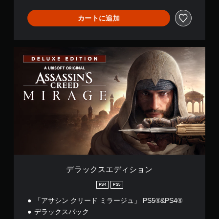
み
ー
操
音
上
ム
作
声
カートに追加
げ
の
の
に
操
（
反
よ
作
基
転
る
方
オ
本
デ
ヒ
法
プ
）
ラ
ン
を
シ
ッ
ト
ゲ
い
ョ
ク
を
ー
つ
ン
ス
、
ム
で
が
エ
画
の
も
用
デ
面
開
見
意
ィ
表
始
ら
さ
シ
示
時
れ
れ
ョ
や
や
ま
て
ン
コ
設
す
い
ン
定
。
ま
ト
変
す
ロ
更
デラックスエディション
。
練
ー
時
習
ラ
に
PS4
PS5
ー
ボ
モ
画
「アサシン クリード ミラージュ」 PS5®&PS4®
の
面
タ
ー
振
デラックスパック
を
ン
ド