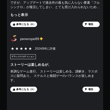
ですが、アップデートで過去作の最も気に入らない要素「フル
ま
す
シンクロ」が復活してしまい、とても受け入れられないため
す
☆1とさせて頂きます… 「制限時間以内にクリアしろ」「イー
。
もっと表示
グルビジョンは使うな」「回復するな」「ダメージを受ける
な」「感知されるな」と全てを縛ってきます ゲームを快適に
コ
プレイするための機能を禁じられ、時間制限のために会話や演
参考になる（6）
報告
出を飛ばし、RTAを強いられます なぜこのシリーズはプレイ
ン
ヤーの遊び方を制限するのが面白さに繋がると考えているのか
ト
理解できません。それもオープンワールドゲームで！ プレイ
penerope89
ロ
スタイルは自分で選べるようにしてください 新しいミッショ
ー
ンをやるモチベーションも湧かない…どうせフルシンクロのた
5段階評価の5
2024/9/6に評価
ラ
めにリプレイさせられるのだから…
ー
デラックスエディション
の
振
ストーリーは楽しめるが、
動
単調なゲーム進行。 ストーリーは楽しめる。謎解き、ラスボ
機
スに疑問あり。 ステルスと格闘ゲーのバランスが楽しめま
能
す。
な
し
参考になる（3）
報告
で
プ
レ
イ