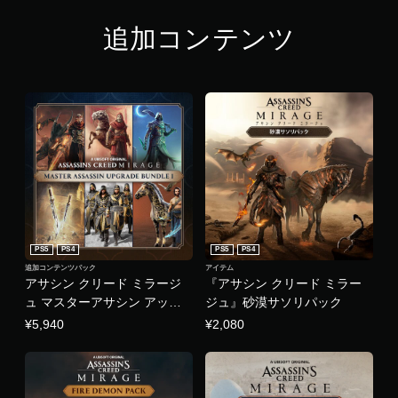
イ
レ
や
イ
追加コンテンツ
メ
中
ニ
や
ュ
ム
ー
ー
操
ビ
作
ー
が
パ
で
ー
き
ト
ま
の
す
再
。
生
中
PS5
PS4
PS5
PS4
モ
に
、
ー
追加コンテンツパック
アイテム
アサシン クリード ミラージ
『アサシン クリード ミラー
ゲ
シ
ー
ュ マスターアサシン アップ
ジュ』砂漠サソリパック
ョ
ム
グレードバンドル1
ン
¥5,940
¥2,080
を
コ
一
ン
時
ト
停
ロ
止