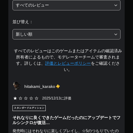
、
すべてのレビュー
プ
価
セ
レ
ー
イ
は
ブ
並び替え：
可
し
5
能
た
新しい順
と
タ
段
こ
ッ
ろ
チ
すべてのレビューはこのゲームまたはアイテムの確認済み
階
か
操
ら
所有者によるもので、モデレーターチームで審査されま
作
ゲ
中
す。詳しくは、
評価とレビューポリシー
をご確認くださ
を
ー
使
い。
ム
の
わ
を
ず
再
3
に
hitakami_karako
開
ゲ
で
.
ー
2025/12/13に評価
き
ム
ま
7
を
スタンダードエディション
す
プ
。
8
レ
それなりに良くできたゲームだったのにアップデートでフ
イ
ルシンクロが復活…
で
で
発売時にはそれなりに楽しくプレイし、☆5のつもりでいたの
き