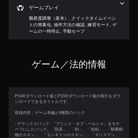
ガ
ゲームプレイ
ー
エ
難易度調整（基本）, クイックタイムイベン
フ
トの簡素化, 操作方法の確認, 練習モード, ゲ
ェ
ームの一時停止, 手動セーブ
ク
ト
を
オ
ン
に
ゲーム／法的情報
し
た
と
き
の
抵
PS4®ダウンロード版とPS5®ダウンロード版の両方をダウ
抗
ンロードできるタイトルです。
効
果
収録内容：ゲーム本編と6種類のパック
を
使
- デラックスパック: 「プリンス・オブ・ペルシャ」をモチ
わ
ーフにしたパック。「防具」、「剣」、「短剣」、「騎乗動
な
物のスキン」、「エンキドゥのスキン」、「タリスマン」、