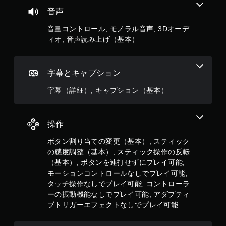
プ
音声
テ
ィ
音量コントロール, モノラル音声, 3Dオーデ
ブ
ィオ, 音声読み上げ（基本）
ト
リ
ガ
字幕とキャプション
ー
エ
字幕（詳細）, キャプション（基本）
フ
ェ
ク
ト
操作
な
ボタン割り当ての変更（基本）, スティック
し
の感度調整（基本）, スティック操作の反転
で
（基本）, ボタンを連打せずにプレイ可能,
プ
モーションコントロールなしでプレイ可能,
レ
タッチ操作なしでプレイ可能, コントローラ
イ
可
ーの振動機能なしでプレイ可能, アダプティ
能
ブトリガーエフェクトなしでプレイ可能
ト
リ