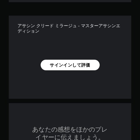
可
能
コ
ン
アサシン クリード ミラージュ - マスターアサシンエ
ト
ディション
ロ
ー
ラ
ー
の
振
サインインして評価
動
機
能
／
ハ
プ
テ
ィ
ッ
ク
フ
あなたの感想をほかのプレ
ィ
イヤーに伝えましょう。
ー