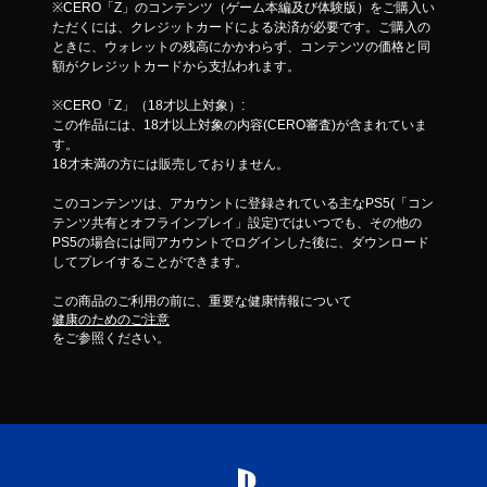
※CERO「Z」のコンテンツ（ゲーム本編及び体験版）をご購入い
ただくには、クレジットカードによる決済が必要です。ご購入の
ときに、ウォレットの残高にかかわらず、コンテンツの価格と同
額がクレジットカードから支払われます。
※CERO「Z」（18才以上対象）:
この作品には、18才以上対象の内容(CERO審査)が含まれていま
す。
18才未満の方には販売しておりません。
このコンテンツは、アカウントに登録されている主なPS5(「コン
テンツ共有とオフラインプレイ」設定)ではいつでも、その他の
PS5の場合には同アカウントでログインした後に、ダウンロード
してプレイすることができます。
この商品のご利用の前に、重要な健康情報について
健康のためのご注意
をご参照ください。