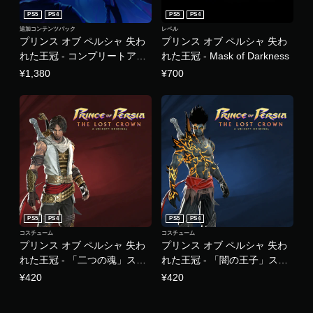
や
ら
た
す
PS5
PS4
PS5
PS4
れ
り
く
ま
追加コンテンツパック
レベル
す
表
プリンス オブ ペルシャ 失わ
プリンス オブ ペルシャ 失わ
す
る
示
。
れた王冠 - コンプリートアッ
れた王冠 - Mask of Darkness
こ
で
と
プグレードパック
¥1,380
¥700
き
な
チ
ま
く
ュ
す
、
。
ー
ゲ
ト
ー
リ
ム
快
ア
の
適
プ
ル
な
レ
の
ビ
イ
確
ジ
や
認
ュ
PS5
PS4
PS5
PS4
メ
ア
ゲ
ニ
コスチューム
コスチューム
ー
ル
プリンス オブ ペルシャ 失わ
プリンス オブ ペルシャ 失わ
ュ
ム
（
ー
れた王冠 - 「二つの魂」スキ
れた王冠 - 「闇の王子」スキ
プ
操
詳
ン
ン
¥420
¥420
レ
作
細
イ
が
）
の
で