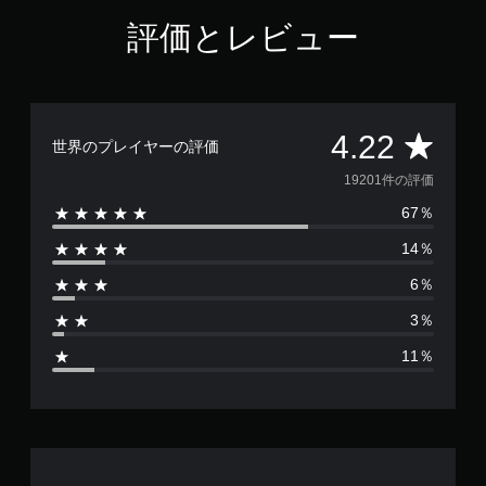
ゲ
チ
き
評価とレビュー
ー
ュ
ま
ム
ー
す
中
ト
。
ま
リ
た
ア
モ
は
ル
評
4.22
ー
映
情
世界のプレイヤーの評価
像
シ
報
価
19201件の評価
の
を
ョ
再
い
ン
67％
数
生
つ
コ
中
で
14％
ン
は
に
も
ト
、
見
6％
ロ
1
視
ら
ー
3％
覚
れ
9
ル
的
ま
11％
に
な
す
2
不
。
し
快
で
0
に
プ
練
感
レ
習
1
じ
イ
モ
る