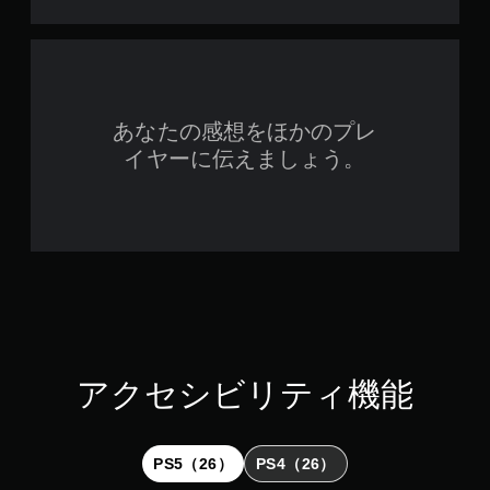
操
の
作
プ
音
を
レ
使
声
イ
わ
ヒ
中
ず
ン
や
に
あなたの感想をほかのプレ
ト
ム
ゲ
イヤーに伝えましょう。
の
ー
ー
代
ビ
ム
ー
替
を
パ
プ
音
ー
レ
声
ト
イ
に
の
で
よ
再
き
る
生
ま
ヒ
中
す
ン
に
。
ト
、
アクセシビリティ機能
を
ゲ
、
コ
ー
画
ン
ム
面
を
ト
PS5（26）
PS4（26）
表
一
ロ
示