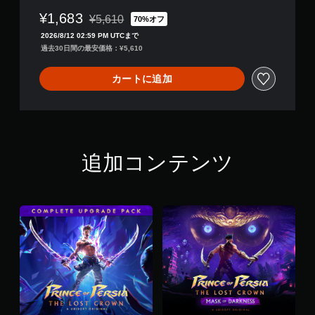
。
。
。
可
作
¥1,683
¥5,610
70%オフ
通常価格¥5,610より値引き
で
能
2026/8/12 02:59 PM UTCまで
き
操
ボ
過去30日間の最安価格：¥5,610
る
作
タ
オ
方
ン
ブ
カートに追加
を
法
ジ
連
の
ェ
打
確
ク
し
認
ト
た
な
ゲ
り
ど
ー
追加コンテンツ
、
を
ム
制
、
の
限
背
操
時
景
作
間
と
方
内
区
法
に
別
を
ボ
し
い
タ
て
つ
ン
わ
で
を
か
も
押
り
見
し