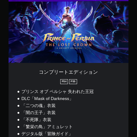
ン
幕
制
ン
ト
方
ト
限
プ
字
向
ラ
ロ
時
リ
幕
に
ス
ー
間
ー
の
反
ト
ラ
内
ト
フ
転
ー
映
に
エ
ォ
で
の
像
行
デ
ン
き
振
う
ィ
ト
人
ま
動
ア
シ
サ
物
す
機
ク
ョ
イ
や
。
能
シ
ン
ズ
キ
で
ョ
を
ャ
も
ボ
ン
大
ラ
コンプリートエディション
視
）
タ
き
ク
覚
の
ン
く
タ
PS4
PS5
情
難
し
を
ー
報
易
プリンス オブ ペルシャ 失われた王冠
て
、
連
の
度
読
DLC「Mask of Darkness」
敵
打
内
を
み
、
せ
「二つの魂」衣装
容
下
や
ア
を
ず
「闇の王子」衣装
げ
す
イ
伝
に
ら
「不死隊」衣装
く
テ
え
プ
れ
し
ム
「繁栄の鳥」アミュレット
ま
ま
レ
ま
、
す
デジタル版「冒険ガイド」
す
イ
す
操