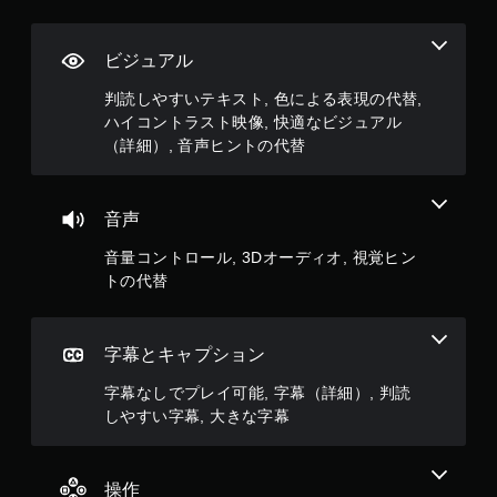
時
ー
や
停
ラ
コ
止
ン
ー
ビジュアル
で
ト
の
き
ロ
振
判読しやすいテキスト, 色による表現の代替,
ま
ー
動
ハイコントラスト映像, 快適なビジュアル
す
ラ
機
。
（詳細）, 音声ヒントの代替
ー
（
能
の
オ
な
振
フ
し
動
音声
ラ
で
で
イ
も
プ
音量コントロール, 3Dオーディオ, 視覚ヒン
ン
通
レ
トの代替
プ
知
イ
レ
で
可
イ
き
能
の
ま
字幕とキャプション
み
コ
す
）
ン
字幕なしでプレイ可能, 字幕（詳細）, 判読
。
ト
しやすい字幕, 大きな字幕
ロ
手
ー
動
ラ
セ
操作
ー