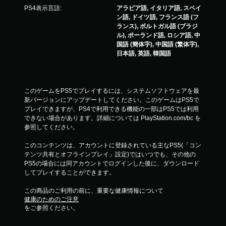
で
PS4表示言語:
アラビア語, イタリア語, スペイ
き
ン語, ドイツ語, フランス語 (フ
ま
ランス), ポルトガル語 (ブラジ
す
ル), ポーランド語, ロシア語, 中
。
国語 (簡体字), 中国語 (繁体字),
日本語, 英語, 韓国語
このゲームをPS5でプレイするには、システムソフトウェアを最
新バージョンにアップデートしてください。このゲームはPS5で
プレイできますが、PS4で利用できる機能の一部はPS5では利用
できない場合があります。詳細については PlayStation.com/bc を
参照してください。
このコンテンツは、アカウントに登録されている主なPS5(「コン
テンツ共有とオフラインプレイ」設定)ではいつでも、その他の
PS5の場合には同アカウントでログインした後に、ダウンロード
してプレイすることができます。
この商品のご利用の前に、重要な健康情報について
健康のためのご注意
をご参照ください。