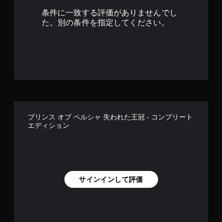
ー
.
中
で
ド
条件に一致する評価がありませんでし
央
き
が
2
た。別の条件を指定してください。
に
ま
用
点
す
意
2
を
。
さ
表
れ
で
示
て
タ
し
い
す
ッ
て
ま
、
チ
す
視
操
。
覚
作
的
な
プリンス オブ ペルシャ 失われた王冠 - コンプリート
な
ゲ
エディション
し
不
ー
で
快
ム
プ
さ
の
レ
を
一
イ
軽
時
減
可
サインインして評価
停
で
能
止
き
タ
ま
ゲ
ッ
す
ー
チ
。
ム