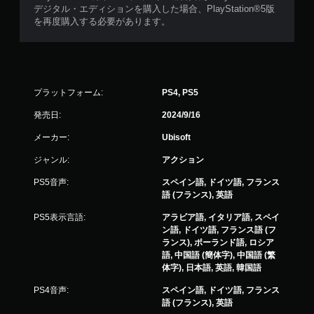
ン
デジタル・エディションを購入した場合、PlayStation®5版
に
を再度購入する必要があります。
し
た
と
き
の
プラットフォーム:
PS4, PS5
抵
抗
発売日:
2024/9/16
効
果
メーカー:
Ubisoft
を
使
ジャンル:
アクション
わ
な
PS5音声:
スペイン語, ドイツ語, フランス
く
語 (フランス), 英語
て
PS5表示言語:
アラビア語, イタリア語, スペイ
も
ン語, ドイツ語, フランス語 (フ
ゲ
ランス), ポーランド語, ロシア
ー
語, 中国語 (簡体字), 中国語 (繁
ム
体字), 日本語, 英語, 韓国語
を
プ
PS4音声:
スペイン語, ドイツ語, フランス
レ
語 (フランス), 英語
イ