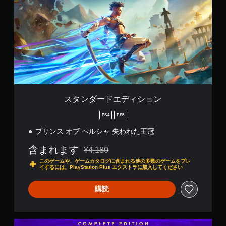
る
）
す
ダ
は
素
よ
ー
い
、
ゲ
化
う
ド
字
重
ー
に
ク
エ
要
幕
ム
し
イ
デ
な
で
字
ま
ッ
ィ
色
使
幕
す
ク
シ
を
用
を
。
タ
ョ
目
す
読
イ
ン
立
る
み
ム
つ
ス
視
や
イ
色
テ
スタンダードエディション
覚
す
ベ
に
ィ
ヒ
く
ン
変
ッ
PS4
PS5
ン
表
ト
更
ク
示
ト
（
プリンス オブ ペルシャ 失われた王冠
で
操
し
画
の
き
作
ま
含まれます
面
¥4,180
代
ま
を
通常価格¥4,180より値引き
す
上
替
す
、
このゲームや、ゲームカタログに含まれる他の多数のゲームをプレ
。
の
イするには、PlayStation Plus エクストラに加入してください
。
垂
音
指
直
声
示
購読
大
ま
ま
ハ
に
た
き
た
従
イ
は
な
は
っ
コ
水
コ
字
て
コ
ン
平