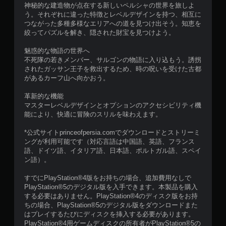
神秘的な建造物が点在する新しいペルシャの世界を旅しよ
フ
う。それぞれに違った特徴とレベルデザインを持つ、相互に
ェ
つながった多種多様なエリアへの道を見つけ出そう。知恵を
ク
絞ってパズルを解き、隠された財宝を見つけよう。
ト
な
魅惑的な物語の世界へ
し
不死隊の若きメンバー、サルゴンの物語に入り込もう。誘拐
で
されたガッサン王子を救出するため、時の呪いを受けた古都
プ
があるカーフ山へ向かおう。
レ
革新的な機能
イ
マスターレベルデザインとオプションのアクセシビリティ機
可
能により、快適に冒険のスリルを味わえます。
能
ト
*公式サイトprinceofpersia.comでダウンロードとストリーミ
リ
ングが利用可能です（対応言語は中国語、英語、フランス
ガ
語、ドイツ語、イタリア語、日本語、ポルトガル語、スペイ
ー
ン語）。
エ
フ
すでにPlayStation®4版をお持ちの場合、追加費用なしで
ェ
PlayStation®5のデジタル版を入手できます。本製品を購入
ク
する必要はありません。PlayStation®4のディスク版をお持
ト
ちの場合、PlayStation®5のデジタル版をダウンロードまた
を
はプレイするたびにディスクを挿入する必要があります。
オ
PlayStation®4用ゲームディスクの所有者がPlayStation®5の