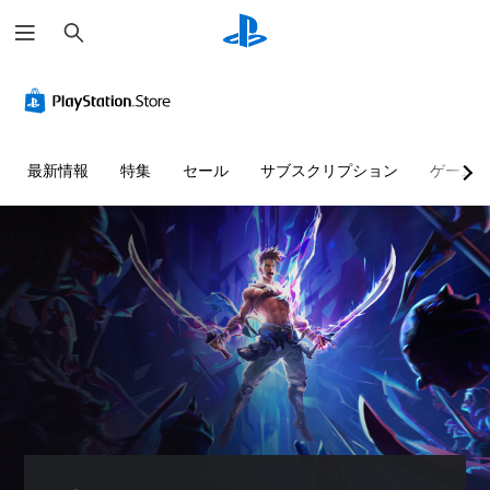
検
索
判
音
字
ボ
難
読
量
幕
タ
易
し
コ
な
ン
度
や
ン
し
割
調
す
ト
で
り
整
最新情報
特集
セール
サブスクリプション
ゲーム
い
ロ
プ
当
（
テ
ー
レ
て
詳
キ
ル
イ
の
細
ス
可
変
）
個
ト
能
更
々
ゲ
（
の
ー
メ
音
音
基
ム
ニ
声
量
本
の
ュ
に
を
難
ー
よ
）
下
易
や
る
プ
げ
度
ス
会
リ
た
を
テ
話
セ
り
変
ー
が
ッ
消
更
タ
な
ト
音
し
ス
く
の
で
た
表
、