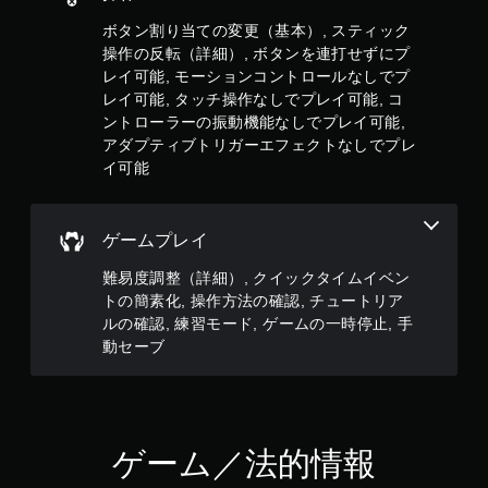
ー
の
ブ
ボタン割り当ての変更（基本）, スティック
振
動
自
操作の反転（詳細）, ボタンを連打せずにプ
機
分
レイ可能, モーションコントロールなしでプ
能
の
レイ可能, タッチ操作なしでプレイ可能, コ
／
好
ントローラーの振動機能なしでプレイ可能,
ハ
き
アダプティブトリガーエフェクトなしでプレ
プ
な
イ可能
テ
タ
ィ
イ
ッ
ミ
ク
ン
ゲームプレイ
フ
グ
ィ
で
難易度調整（詳細）, クイックタイムイベン
ー
ゲ
トの簡素化, 操作方法の確認, チュートリア
ド
ー
ルの確認, 練習モード, ゲームの一時停止, 手
バ
ム
動セーブ
ッ
を
ク
セ
を
ー
使
ブ
わ
し
ず
て
ゲーム／法的情報
に
中
ゲ
断