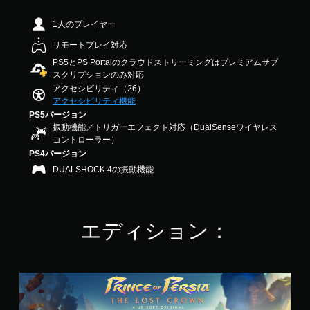
出
法
内
し
中
の
力
を
の
や
の
1人のプレイヤー
代
し
変
す
す
4
替
て
更
べ
リモートプレイ対応
く
.
、
で
て
色
で
2
PS5とPS Portalのクラウドストリーミングはプレミアムサブ
あ
き
の
に
き
2
スクリプションのみ対応
な
ま
会
依
ま
で
アクセシビリティ（26）
た
す
話
存
す
す
アクセシビリティ機能
の
。
で
せ
。
周
PS5バージョン
字
ず
囲
振動機能／トリガーエフェクト対応（DualSenseワイヤレス
幕
に
ス
の
ク
コントローラー）
が
ゲ
テ
あ
表
イ
PS4バージョン
ー
ィ
ら
示
ッ
DUALSHOCK 4の振動機能
ム
ッ
ゆ
さ
ク
を
る
ク
れ
プ
タ
場
ま
操
レ
イ
所
す
作
イ
ム
エディション：
か
。
の
で
イ
ら
き
反
ベ
音
ま
転
判
が
ン
す
（
読
聞
ト
ス
。
詳
し
こ
タ
の
ま
細
え
や
ン
簡
た