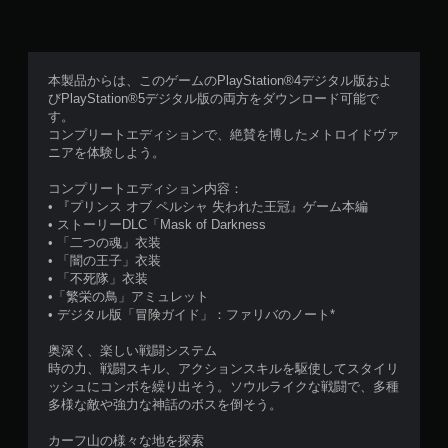
ー
で
ム
き
を
、
プ
セ
本製品からは、このゲームのPlayStation®4デジタル版およ
レ
ー
びPlayStation®5デジタル版の両方をダウンロード可能で
イ
ブ
す。
で
し
コンプリートエディションで、絶賛を博したメトロイドヴァ
き
た
ニアを体験しよう。
ま
と
す
こ
コンプリートエディション内容：
。
ろ
• 『プリンス オブ ペルシャ 失われた王冠』ゲーム本編
か
• ストーリーDLC「Mask of Darkness
ら
ア
• 「二つの魂」衣装
ゲ
ダ
• 「闇の王子」衣装
ー
• 「不死隊」衣装
プ
ム
•「繁栄の鳥」アミュレット
テ
を
• デジタル版「冒険ガイド」：ファリバのノート*
ィ
再
開
ブ
奥深く、楽しい戦闘システム
で
ト
時の力、戦闘スキル、アクションスキルを駆使してスタイリ
き
リ
ッシュにコンボを繰り出そう。ソウルライクな戦闘で、多種
ま
ガ
多様な敵や強力な神話のボスを倒そう。
す
ー
。
エ
カーフ山の様々な地を探索