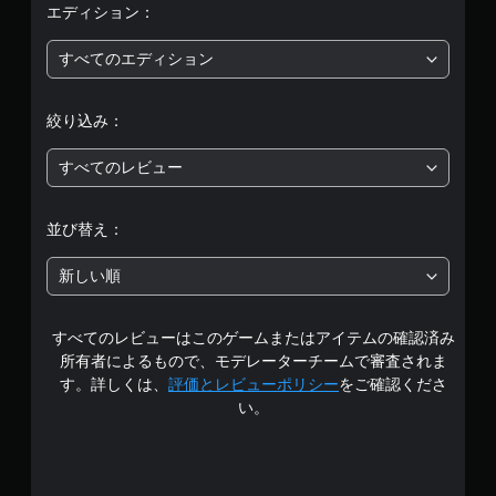
可
ー
、
カ
エディション：
能
メ
ド
ラ
平
モ
すべてのエディション
ゲ
の
ー
ー
動
均
シ
ム
き
ョ
の
絞り込み：
や
評
ン
メ
映
コ
イ
すべてのレビュー
像
価
ン
ン
効
ト
プ
果
ロ
は
レ
並び替え：
を
ー
イ
オ
ル
5
に
フ
を
新しい順
影
に
使
段
響
で
わ
し
き
ず
すべてのレビューはこのゲームまたはアイテムの確認済み
階
な
ま
に
い
所有者によるもので、モデレーターチームで審査されま
す
ゲ
、
中
す。詳しくは、
評価とレビューポリシー
をご確認くださ
。
ー
練
い。
ま
ム
習
の
た
を
用
、
プ
の
4
画
レ
モ
面
イ