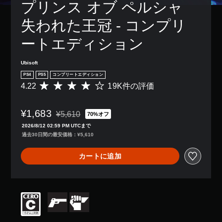
レ
プリンス オブ ペルシャ 
き
り
示
字
イ
ま
、
の
幕
ア
失われた王冠 - コンプリ
す
ア
文
な
ウ
。
シ
字
し
ト
ートエディション
ス
を
で
を
ト
読
プ
3
使
機
み
レ
D
っ
Ubisoft
能
や
イ
た
オ
PS4
PS5
コンプリートエディション
を
す
で
り
ー
有
4.22
19K件の評価
く
き
評
、
デ
効
表
ま
価
ボ
ィ
に
示
す
数
タ
¥1,683
す
で
オ
。
は
¥5,610
70%オフ
ン
通常価格¥5,610より値引き
る
き
1
3
配
2026/8/12 02:59 PM UTCまで
こ
ま
9
D
置
過去30日間の最安価格：¥5,610
字
と
す
K
オ
を
幕
で
。
、
ー
編
（
カートに追加
、
平
デ
集
詳
ゲ
均
ィ
し
色
ー
細
評
オ
て
に
ム
価
）
で
、
よ
を
は
音
操
ゲ
る
プ
5
声
作
ー
レ
表
段
を
方
ム
イ
階
現