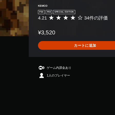
KEMCO
PS4
PS5
SPECIAL EDITION
4.21
34件の評価
評
価
数
¥3,520
は
3
4
カートに追加
、
平
均
評
価
ゲーム内課金あり
は
1人のプレイヤー
5
段
階
中
の
4
.
2