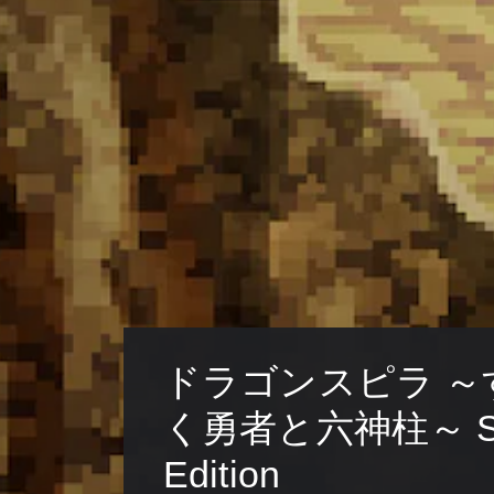
ドラゴンスピラ ～
く勇者と六神柱～ Spe
Edition