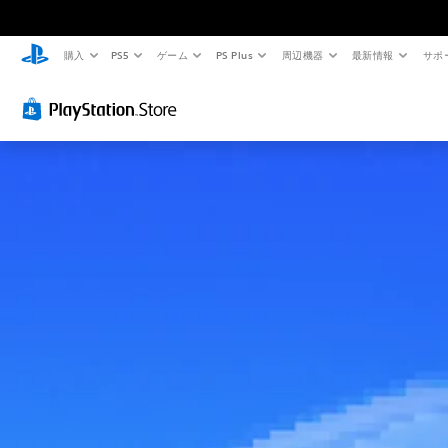
購入
PS5
ゲーム
PS Plus
周辺機器
最新情報
サポ