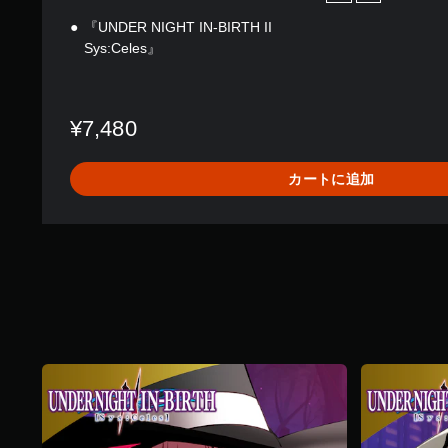
『UNDER NIGHT IN-BIRTH II
Sys:Celes』
¥7,480
カートに追加