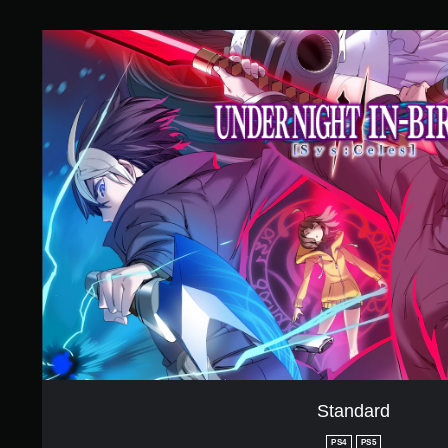
8
1
S
で
t
す
a
n
d
a
r
d
Standard
PS4
PS5