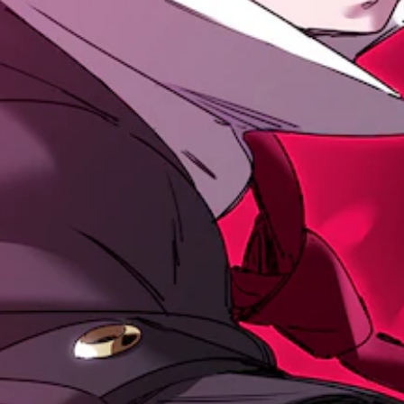
、
練
習
用
の
モ
ー
ド
が
用
意
さ
れ
て
い
ま
す
。