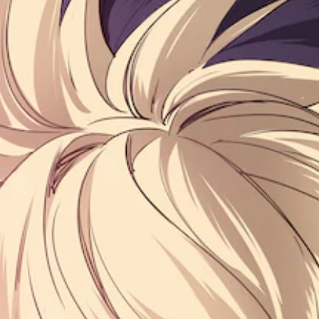
し
ー
の
で
て
の
レ
き
、
み
イ
ま
ゲ
字
ア
す
ー
幕
ウ
。
ム
が
ト
全
表
を
体
示
使
の
さ
っ
難
れ
た
易
ま
り
度
す
、
を
。
ボ
下
タ
げ
ン
る
配
こ
置
と
を
が
編
で
集
き
し
ま
て
す
、
。