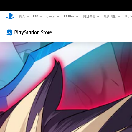
購入
PS5
ゲーム
PS Plus
周辺機器
最新情報
サポ
音
字
ボ
難
量
幕
タ
易
コ
（
ン
度
ン
基
割
調
ト
本
り
整
ロ
）
当
（
ー
て
基
主
ル
の
本
要
な
変
）
個
ス
更
々
ゲ
ト
の
（
ー
ー
音
基
ム
リ
量
の
本
ー
を
難
）
と
下
易
キ
プ
げ
度
ャ
リ
た
を
ラ
セ
り
変
ク
ッ
消
更
タ
ト
音