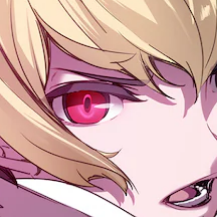
操
作
練
方
習
法
を
モ
変
ー
更
ド
で
ゲ
き
ー
ま
ム
す
の
。
メ
イ
ン
プ
レ
イ
に
影
響
し
な
い