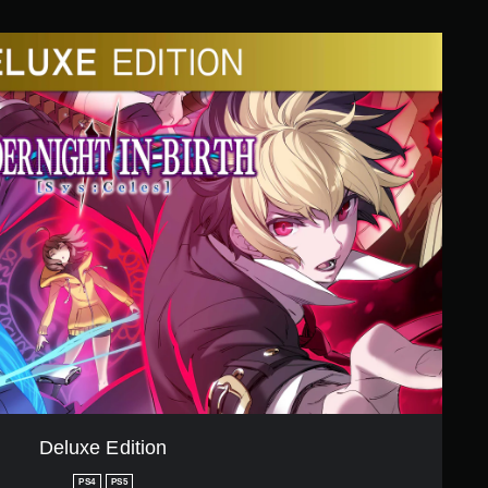
Deluxe Edition
PS4
PS5