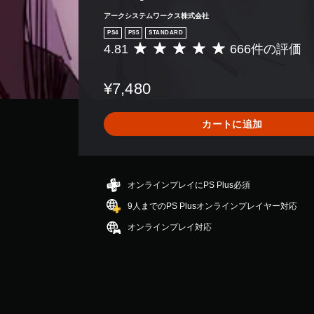
アークシステムワークス株式会社
PS4
PS5
STANDARD
4.81
666件の評価
評
価
数
¥7,480
は
6
6
カートに追加
6
、
平
均
評
オンラインプレイにPS Plus必須
価
9人までのPS Plusオンラインプレイヤー対応
は
5
オンラインプレイ対応
段
階
中
の
4
.