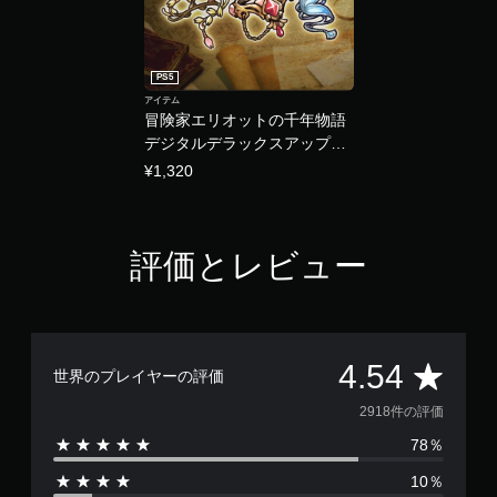
複
ャ
数
プ
の
シ
ボ
PS5
ョ
タ
アイテム
ン
ン
冒険家エリオットの千年物語
キ
を
デジタルデラックスアップグ
ャ
押
レード
¥1,320
プ
し
シ
た
ョ
り
ン
長
を
押
評価とレビュー
読
し
み
す
や
る
す
こ
く
と
評
4.54
表
な
世界のプレイヤーの評価
示
く
価
2918件の評価
し
ゲ
ま
ー
78％
数
す
ム
。
を
10％
プ