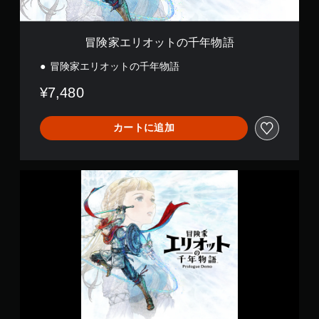
み
能
。
物
3
判
や
ボ
語
D
読
す
タ
オ
チ
し
冒険家エリオットの千年物語
く
ン
ー
ュ
表
や
を
デ
冒険家エリオットの千年物語
ー
示
す
連
ィ
で
ト
い
打
オ
¥7,480
き
リ
字
し
で
ま
ア
幕
た
音
す
ル
り
声
カートに追加
字
。
、
の
を
幕
制
出
確
を
限
快
力
認
読
冒
時
し
適
み
ゲ
険
間
て
な
や
ー
家
内
、
ビ
す
ム
エ
に
あ
く
ジ
プ
リ
ボ
な
表
ュ
レ
オ
タ
た
示
イ
ア
ッ
ン
の
し
の
ル
ト
を
周
ま
チ
の
（
押
囲
す
ュ
千
し
基
の
。
ー
年
た
あ
本
ト
物
り
ら