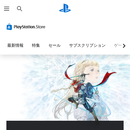
検
索
判
音
字
ボ
難
読
量
幕
タ
易
し
コ
な
ン
度
や
ン
し
割
調
す
ト
で
り
整
最新情報
特集
セール
サブスクリプション
ゲーム
い
ロ
プ
当
（
テ
ー
レ
て
基
キ
ル
イ
の
本
ス
可
変
）
個
ト
能
更
々
ゲ
（
の
ー
メ
音
音
基
ム
ニ
声
量
本
の
ュ
に
を
難
ー
よ
）
下
易
や
る
プ
げ
度
ス
会
リ
た
を
テ
話
セ
り
変
ー
が
ッ
消
更
タ
な
ト
音
し
ス
く
の
で
て
表
、