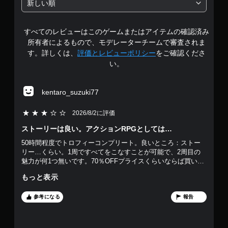
コ
新しい順
ン
階
ト
すべてのレビューはこのゲームまたはアイテムの確認済み
中
ロ
ー
所有者によるもので、モデレーターチームで審査されま
の
ル
す。詳しくは、
評価とレビューポリシー
をご確認くださ
な
い。
4
し
で
.
kentaro_suzuki77
プ
レ
5
5段階評価の3
イ
2026/8/2に評価
可
4
ストーリーは良い。アクションRPGとしては…
能
50時間程度でトロフィーコンプリート。良いところ：ストー
で
モ
リー…くらい。1周ですべてをこなすことが可能で、2周目の
ー
魅力が何1つ無いです。70％OFFプライスくらいならば買いで
す
シ
はないかと。
ョ
もっと表示
ン
コ
参考になる
報告
ン
ト
ロ