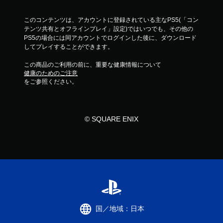
ア
このコンテンツは、アカウントに登録されている主なPS5(「コン
ダ
テンツ共有とオフラインプレイ」設定)ではいつでも、その他の
プ
PS5の場合には同アカウントでログインした後に、ダウンロード
テ
してプレイすることができます。
ィ
ブ
この商品のご利用の前に、重要な健康情報について
健康のためのご注意
ト
をご参照ください。
リ
ガ
ー
エ
© SQUARE ENIX
フ
ェ
ク
ト
な
し
で
プ
レ
国／地域：日本
イ