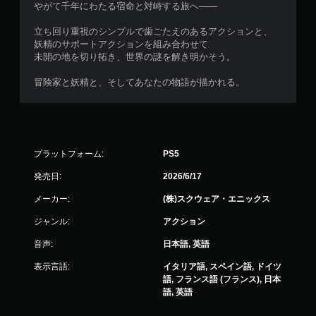
やがて千年にわたる宿命と対峙する旅へ――
フ
ィ
立ち回り重視のシンプルで歯ごたえのあるアクションと、
ー
妖精のサポートアクションを組み合わせて
ド
未開の地を切り拓き、世界の謎を解き明かそう。
バ
ッ
冒険家と妖精と、そしてあなたの物語が描かれる。
ク
を
使
わ
ず
に
プラットフォーム:
PS5
ゲ
発売日:
2026/6/17
ー
ム
メーカー:
(株)スクウェア・エニックス
を
プ
ジャンル:
アクション
レ
イ
音声:
日本語, 英語
で
き
表示言語:
イタリア語, スペイン語, ドイツ
ま
語, フランス語 (フランス), 日本
す
語, 英語
。