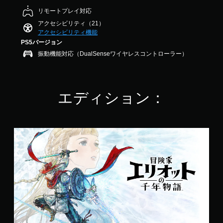
音
メ
法
ス
作
の
声
ニ
を
リモートプレイ対応
ト
方
4
を
ュ
変
ー
法
アクセシビリティ（21）
.
出
ー
更
リ
アクセシビリティ機能
の
5
力
や
で
ー
PS5バージョン
4
確
す
ス
き
と
で
認
振動機能対応（DualSenseワイヤレスコントローラー）
る
テ
ま
キ
す
よ
ー
す
ャ
ゲ
う
タ
。
ラ
ー
設
ス
ク
ム
定
表
タ
の
エディション：
ボ
で
示
ー
操
タ
き
の
の
作
ン
ま
文
み
方
す
を
字
字
法
冒
。
サ
連
幕
を
険
イ
が
打
い
家
ズ
表
つ
せ
3
エ
を
示
で
ず
リ
D
大
さ
も
に
オ
オ
き
れ
見
ッ
プ
ー
く
ま
ら
ト
レ
デ
し
す
れ
の
イ
て
ィ
。
ま
千
可
読
オ
す
年