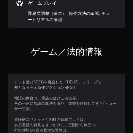
ゲームプレイ
プ
レ
難易度調整（基本）, 操作方法の確認, チュ
イ
ートリアルの確認
可
能
コ
ン
ト
ゲーム／法的情報
ロ
ー
ラ
ー
の
振
ドット絵と3DCGを融合した「HD-2D」シリーズで
動
初となる完全新作アクションRPG！
機
能
物語の舞台は、蛮族のはびこる世界。
／
その一角に加護の魔法を張り、繁栄を維持してきた｢ヒュー
ハ
ザー王国｣
プ
テ
冒険家エリオットと相棒の妖精フェイは、
ィ
ある遺跡の発見をきっかけに、王国から旅立つ。
ッ
4つの時代を巡る壮大な冒険は、
ク