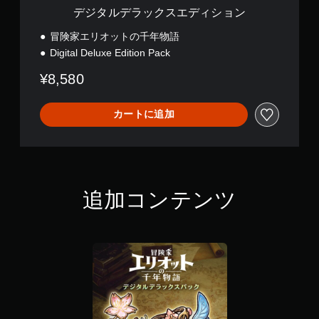
の
ョ
覚
デジタルデラックスエディション
す
み
ン
的
。
を
な
冒険家エリオットの千年物語
キ
不
Digital Deluxe Edition Pack
ャ
ボ
快
プ
タ
感
¥8,580
シ
を
ン
ョ
感
を
ン
じ
カートに追加
同
で
る
時
表
こ
押
示
と
し
し
な
ま
せ
く
す
ず
プ
追加コンテンツ
。
に
レ
イ
プ
で
レ
判
き
イ
読
ま
可
し
す
能
や
。
す
同
い
時
キ
に