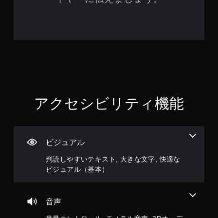
作
な
し
で
プ
レ
イ
可
能
タ
アクセシビリティ機能
ッ
チ
操
作
を
ビジュアル
使
わ
判読しやすいテキスト, 大きな文字, 快適な
ず
ビジュアル（基本）
に
ゲ
ー
ム
音声
を
プ