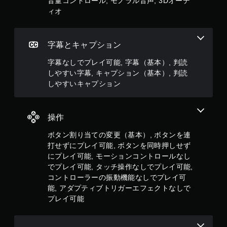
音量コントロール, モノラル音声, 3Dオーデ
レ
ィオ
イ
で
き
ま
字幕とキャプション
す
。
字幕なしでプレイ可能, 字幕（基本）, 判読
しやすい字幕, キャプション（基本）, 判読
しやすいキャプション
コ
ン
ト
ロ
操作
ー
ボタン割り当ての変更（基本）, ボタンを連
ラ
ー
打せずにプレイ可能, ボタンを同時押しせず
の
にプレイ可能, モーションコントロールなし
振
でプレイ可能, タッチ操作なしでプレイ可能,
動
コントローラーの振動機能なしでプレイ可
機
能, アダプティブトリガーエフェクトなしで
能
プレイ可能
な
し
で