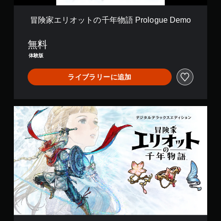
）
リ
語
キ
す
ゆ
ア
カ
P
る
る
ャ
冒険家エリオットの千年物語 Prologue Demo
ル
メ
r
こ
場
プ
情
ラ
o
と
所
シ
報
の
無料
l
な
か
ョ
を
動
o
く
ら
体験版
ン
い
き
g
、
音
（
つ
や
u
ゲ
が
で
ライブラリーに追加
ゲ
基
e
ー
聞
も
ー
本
D
ム
こ
見
ム
e
）
の
え
ら
プ
m
プ
る
ゲ
デ
れ
レ
o
レ
よ
ー
ジ
ま
イ
イ
う
ム
タ
す
中
や
に
プ
ル
。
の
メ
し
レ
デ
エ
ニ
ま
イ
ラ
フ
ュ
す
中
ッ
ェ
ー
。
の
ク
ク
操
重
ス
ト
作
要
エ
に
が
な
デ
よ
で
音
ィ
る
き
声
シ
視
ま