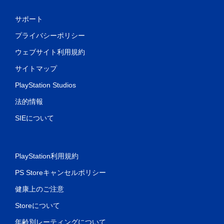
可
能
サポート
ト
リ
プライバシーポリシー
ガ
ー
ウェブサイト利用規約
エ
サイトマップ
フ
ェ
PlayStation Studios
ク
ト
法的情報
を
オ
SIEについて
ン
に
し
た
PlayStation利用規約
と
き
PS Storeキャンセルポリシー
の
抵
健康上のご注意
抗
効
Storeについて
果
年齢別レーティングについて
を