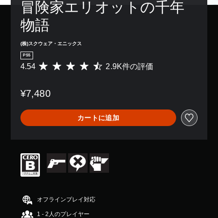
レ
冒険家エリオットの千年
き
、
示
字
イ
ま
ゲ
の
幕
ア
物語
す
ー
文
な
ウ
。
ム
字
し
ト
全
を
で
(株)スクウェア・エニックス
を
体
読
プ
モ
使
PS5
の
み
レ
ノ
っ
4.54
2.9K件の評価
難
評
や
イ
た
ラ
易
価
す
で
り
ル
度
数
く
き
、
音
¥7,480
を
は
表
ま
ボ
声
下
2
示
す
タ
げ
.
で
。
す
ン
カートに追加
る
9
き
べ
配
こ
K
ま
て
置
字
と
、
す
の
を
幕
が
平
。
ス
編
（
で
均
ピ
集
基
き
評
ー
し
大
ま
価
本
カ
て
き
す
は
）
ー
、
な
。
5
で
操
主
文
段
オフラインプレイ対応
同
作
要
階
字
じ
方
操
な
1 - 2人のプレイヤー
中