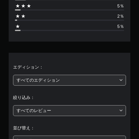
は
レ
5％
2
イ
2％
し
9
た
5％
り
1
メ
ニ
8
ュ
ー
、
を
操
平
作
エディション：
で
き
均
すべてのエディション
ま
す
評
。
絞り込み：
価
モ
すべてのレビュー
は
ー
シ
5
ョ
並び替え：
ン
段