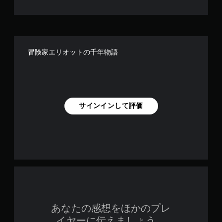
ー
ル
を
使
わ
ず
冒険家エリオットの千年物語
に
ゲ
ー
ム
を
プ
サインインして評価
レ
イ
で
き
ま
す
。
タ
ッ
チ
あなたの感想をほかのプレ
操
イヤーに伝えましょう。