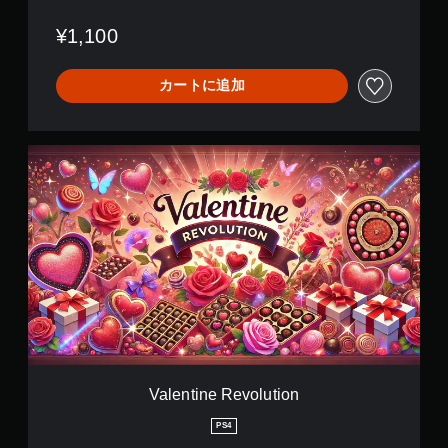
i
o
¥1,100
n
カートに追加
V
a
l
e
n
t
i
n
e
R
e
v
o
l
Valentine Revolution
u
t
PS4
i