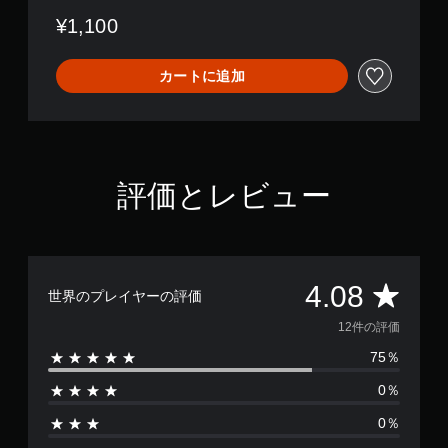
o
¥1,100
n
カートに追加
評価とレビュー
評
4.08
世界のプレイヤーの評価
価
12件の評価
75％
数
0％
は
0％
1