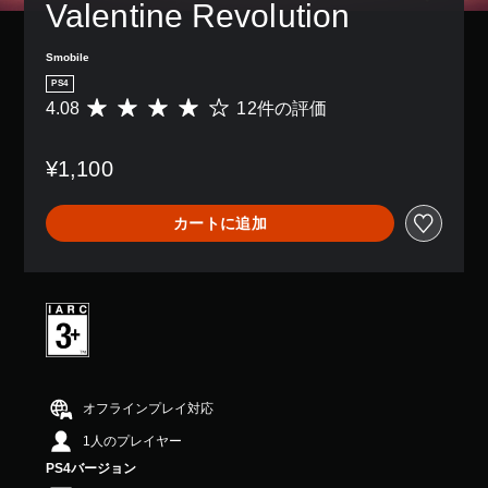
Valentine Revolution
Smobile
PS4
4.08
12件の評価
評
価
数
¥1,100
は
1
2
カートに追加
、
平
均
評
価
は
5
段
階
中
オフラインプレイ対応
の
1人のプレイヤー
4
.
PS4バージョン
0