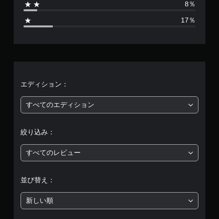
8％
2
17％
、
平
均
評
エディション：
価
すべてのエディション
は
絞り込み：
5
すべてのレビュー
段
階
並び替え：
中
新しい順
の