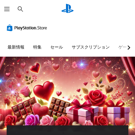
検
索
最新情報
特集
セール
サブスクリプション
ゲーム