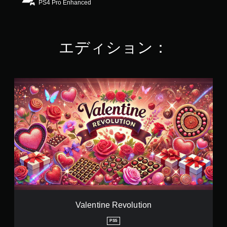
PS4 Pro Enhanced
8
で
す
エディション：
V
a
l
e
n
t
i
n
e
R
e
v
o
l
Valentine Revolution
u
t
PS5