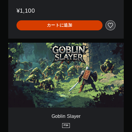
¥1,100
カートに追加
G
o
b
l
i
n
S
l
a
y
e
r
Goblin Slayer
PS4