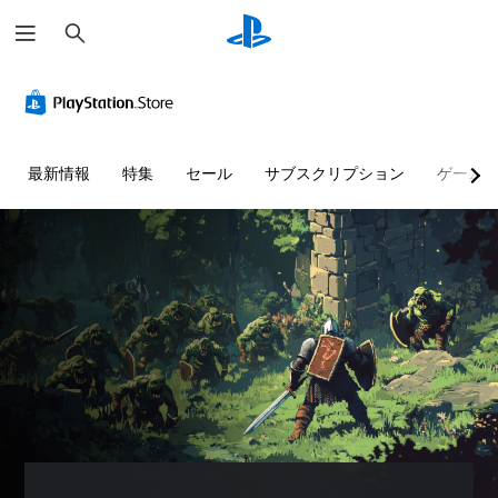
検
索
最新情報
特集
セール
サブスクリプション
ゲーム