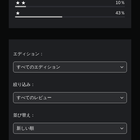
10％
0
43％
、
平
均
評
エディション：
価
すべてのエディション
は
絞り込み：
5
すべてのレビュー
段
階
並び替え：
中
新しい順
の