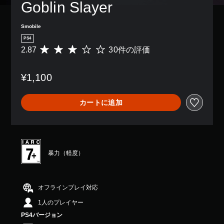
Goblin Slayer
Smobile
PS4
2.87
30件の評価
評
価
数
¥1,100
は
3
0
カートに追加
、
平
均
評
価
は
暴力（軽度）
5
段
階
中
オフラインプレイ対応
の
1人のプレイヤー
2
.
PS4バージョン
8