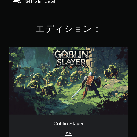
PS4 Pro Enhanced
7
で
す
エディション：
G
o
b
l
i
n
S
l
a
y
e
r
Goblin Slayer
PS5