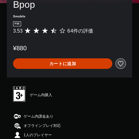
Bpop
Smobile
PS5
3.53
64件の評価
評
価
数
¥880
は
6
4
カートに追加
、
平
均
評
価
は
ゲーム内購入
5
段
階
中
ゲーム内課金あり
の
オフラインプレイ対応
3
.
1人のプレイヤー
5