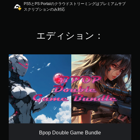
PS5とPS Portalのクラウドストリーミングはプレミアムサブ
3
スクリプションのみ対応
で
す
エディション：
B
p
o
p
D
o
u
b
l
e
G
a
m
e
Bpop Double Game Bundle
B