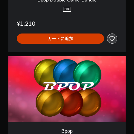
B
u
PS4
n
d
¥1,210
l
e
カートに追加
B
p
o
p
Bpop