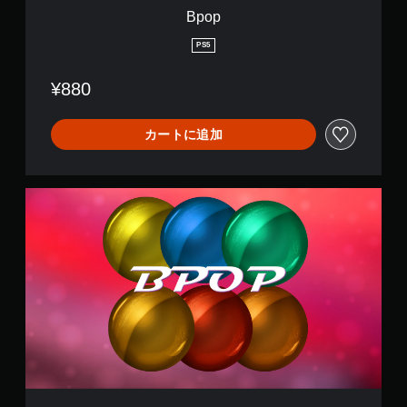
Bpop
PS5
¥880
カートに追加
2
1
A
v
a
t
a
r
B
p
o
p
G