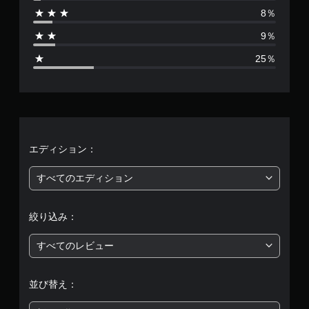
は
8％
6
9％
4
25％
、
平
均
評
エディション：
価
すべてのエディション
は
絞り込み：
5
すべてのレビュー
段
階
並び替え：
中