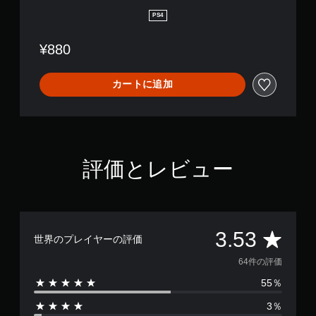
PS4
¥880
カートに追加
評価とレビュー
評
3.53
世界のプレイヤーの評価
価
64件の評価
55％
数
3％