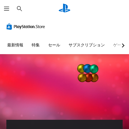
検
索
最新情報
特集
セール
サブスクリプション
ゲーム