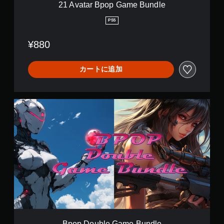
a
21 Avatar Bpop Game Bundle
m
e
PS5
B
u
¥880
n
d
l
カートに追加
e
B
p
o
p
D
o
u
b
l
e
G
a
m
e
Bpop Double Game Bundle