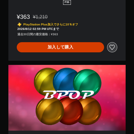
u
PS5
n
d
¥363
¥1,210
l
通常価格¥1,210より値引き
e
PlayStation Plus加入でさらに10％オフ
2026/8/12 02:59 PM UTCまで
過去30日間の最安価格：¥363
加入して購入
B
p
o
p