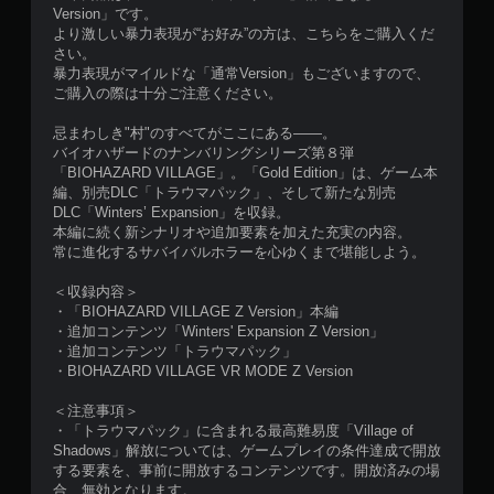
Version」です。
より激しい暴力表現が“お好み”の方は、こちらをご購入くだ
さい。
暴力表現がマイルドな「通常Version」もございますので、
ご購入の際は十分ご注意ください。
忌まわしき"村"のすべてがここにある――。
バイオハザードのナンバリングシリーズ第８弾
「BIOHAZARD VILLAGE」。「Gold Edition」は、ゲーム本
編、別売DLC「トラウマパック」、そして新たな別売
DLC「Winters’ Expansion」を収録。
本編に続く新シナリオや追加要素を加えた充実の内容。
常に進化するサバイバルホラーを心ゆくまで堪能しよう。
＜収録内容＞
・「BIOHAZARD VILLAGE Z Version」本編
・追加コンテンツ「Winters' Expansion Z Version」
・追加コンテンツ「トラウマパック」
・BIOHAZARD VILLAGE VR MODE Z Version
＜注意事項＞
・「トラウマパック」に含まれる最高難易度「Village of
Shadows」解放については、ゲームプレイの条件達成で開放
する要素を、事前に開放するコンテンツです。開放済みの場
合、無効となります。