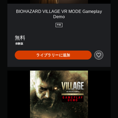
L
L
A
BIOHAZARD VILLAGE VR MODE Gameplay
G
Demo
E
V
PS5
R
M
無料
O
D
体験版
E
G
ライブラリーに追加
a
m
e
p
B
l
I
a
O
y
H
D
A
e
Z
m
A
o
R
D
V