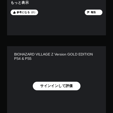
で、トロコンする際もだれずに回れます。さらに、クリア後は
もっと表示
な人にとって、絶対にプレイすべき一本！
マーセナリーズというアクション特化のミニゲームが解放され
るのですが、これが本編以上のやりごたえがあり、プレイヤー
参考になる（2）
報告
を飽きさせません。特に、ハードモードは鬼畜的な難易度です
が、敵の配置などがよく考えて作られているので理不尽ではあ
りません。はじめは低評価しか獲得できなくても、何度も挑戦
するうちに徐々にスコアが上がっていき、最終的に全12ステ
ージを最高評価のSSSランクで埋めた時の達成感は、私のゲ
ーム史の中でも1、2を争うほど大きなものでした(もっともそ
の頃には親の顔よりデュークさんの顔を拝むことになると思い
ます)。追加コンテンツのShadows of Roseは本編とは打って
変わって終始ホラー寄りなので、本編のホラー要素に満足でき
BIOHAZARD VILLAGE Z Version GOLD EDITION
なかった方も楽しめると思います。こちらは従来通りのTPS
PS4 & PS5
で、イーサンの娘の「最強ガール」ことローズマリーのお話が
描かれ、彼女の能力の一端を垣間見るでしょう。長くなりまし
たが、アクション性はもとより、前述のようなキャラゲー性も
あること、そして何よりクリスやレオンと違って特殊部隊員で
もないのに、1人の父親として家族を守るために異形相手に臆
することなく身を挺して立ち向かうイーサンパパがカッコ良す
サインインして評価
ぎるので、私の中ではシリーズの中でRE4を超えて1番面白い
作品になりました。是非イーサン・ウィンターズの勇姿を見届
けてください。