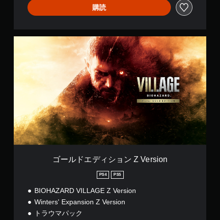
購読
ゴ
ー
ル
ド
エ
デ
ィ
シ
ョ
ン
Z
V
e
r
ゴールドエディション Z Version
s
i
PS4
PS5
o
BIOHAZARD VILLAGE Z Version
n
Winters' Expansion Z Version
トラウマパック