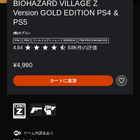
BIOHAZARD VILLAGE Z 
Version GOLD EDITION PS4 & 
PS5
(株)カプコン
PS4
PS5
ゴールドエディション Z VERSION
PS5 PRO ENHANCED
4.64
68K件の評価
評
価
数
¥4,990
は
6
8
カートに追加
K
、
平
均
評
価
は
5
段
階
ゲーム内課金あり
中