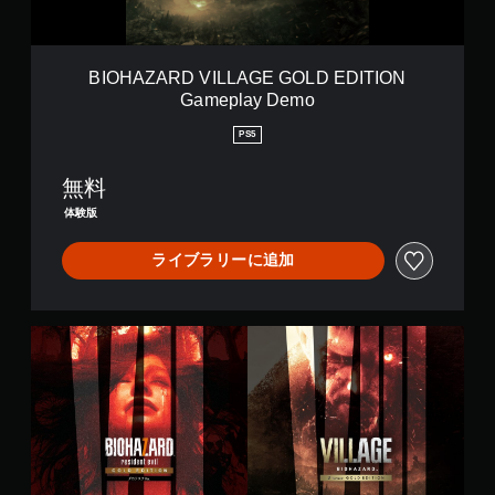
I
L
L
A
BIOHAZARD VILLAGE GOLD EDITION
G
Gameplay Demo
E
G
PS5
O
L
無料
D
E
体験版
D
I
ライブラリーに追加
T
I
O
N
ゴ
G
ー
a
ル
m
ド
e
エ
p
デ
l
ィ
a
シ
y
ョ