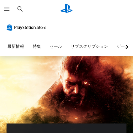
検
索
最新情報
特集
セール
サブスクリプション
ゲーム