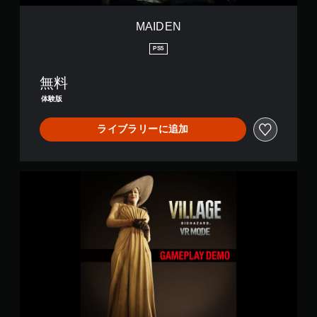
MAIDEN
PS5
無料
体験版
ライブラリーに追加
B
I
O
H
A
Z
A
R
D
V
I