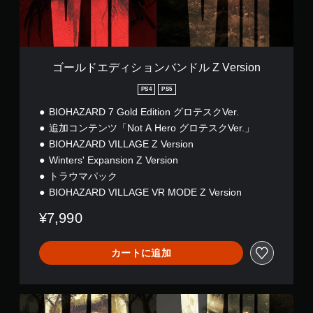
D
ン
e
バ
m
ン
o
ド
ル
ゴールドエディションバンドル Z Version
Z
V
PS4
PS5
e
BIOHAZARD 7 Gold Edition グロテスクVer.
r
s
追加コンテンツ「Not A Hero グロテスクVer.」
i
BIOHAZARD VILLAGE Z Version
o
Winters' Expansion Z Version
n
トラウマパック
BIOHAZARD VILLAGE VR MODE Z Version
¥7,990
カートに追加
ゴ
ー