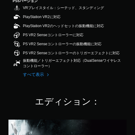
PS5バージョン
の
VRプレイスタイル：シーテッド、スタンディング
4
.
PlayStation VR2に対応
6
4
PlayStation VR2のヘッドセットの振動機能に対応
で
PS VR2 Senseコントローラーに対応
す
PS VR2 Senseコントローラーの振動機能に対応
PS VR2 Senseコントローラーのトリガーエフェクトに対応
振動機能／トリガーエフェクト対応（DualSenseワイヤレス
コントローラー）
すべて表示
エディション：
ス
タ
ン