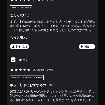
6
ゴールドエディション
4
こわくないよ
まず、本作は前作の続編にあたるお話ですが、あくまで背景知
で
識に止まるので、前作プレイは必須ではありません。私もアク
ション性が強いこちらの方が面白そうだったので先にプレイし
す
ましたが、問題なく楽しめました。次に、この作品はホラーゲ
もっと表示
ームとされていますが、敵が獣人中心で不気味な感じを受ける
ものが少ないので、タイトルの通り、シリーズの中では怖くな
い方だと思います(人によっては一部怖いと思うステージがあ
参考になる
報告
るかもしれませんが、短めなので問題ないと思います)。怖く
ないどころか、私は終始楽しい気持ちでプレイしていました。
それは、本作がシリーズの中でも突出して個性的なキャラクタ
t0712n
ーを擁しているからだと思います。ドミトレスク夫人などは有
名かと思いますが、他にも見ているだけで癒される商人のデュ
5段階評価の5
2026/1/5に評価
ークさん、商品化したら絶対買うレベルでかわいいアンジーち
ゃん、SF映画から出てきたような能力を持つハイゼンベルク
ゴールドエディション Z VERSION
など、魅力的なキャラが揃っています(ただしモローは汚いの
でダメです)。彼らとのやり取りが楽しいので、ホラーという
ホラー好きにおすすめの一本！
よりアクションアドベンチャーゲームをやっているような感覚
BIOHAZARDシリーズの中でもトップクラスの出来栄え。特に
でプレイできます。また、グラフィックもヨーロッパの村の雪
Zバージョンは演出が過激で、まるで映画のような臨場感があ
景色という設定どおり美しいです。ボリュームは周回前提のゲ
る。操作性も良く、ストーリーも最後まで引き込まれた。PS5
ームとしては丁度よく、最速で2時間足らずでクリアできるの
版はロードも早く、グラフィックも圧巻。ホラーゲームが好き