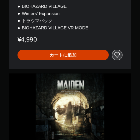
BIOHAZARD VILLAGE
Winters' Expansion
トラウマパック
BIOHAZARD VILLAGE VR MODE
¥4,990
カートに追加
M
A
I
D
E
N