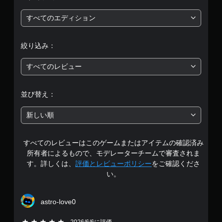
、
平
すべてのエディション
均
絞り込み：
評
すべてのレビュー
価
は
並び替え：
5
新しい順
段
すべてのレビューはこのゲームまたはアイテムの確認済み
階
所有者によるもので、モデレーターチームで審査されま
中
す。詳しくは、
評価とレビューポリシー
をご確認くださ
い。
の
4
astro-love0
.
5段階評価の5
2026/6/6に評価