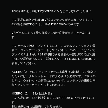
12歳未満のお子様はPlayStation VR2を使用しないでください。
この商品にはPlayStation VR2コンテンツが含まれています。こ
の機能を体験するには、PlayStation VR2が必要です。
VRゲームによって乗り物酔いに似た症状が出ることがありま
す。
このゲームをPS5でプレイするには、システムソフトウェアを最
新バージョンにアップデートしてください。このゲームはPS5で
プレイできますが、PS4で利用できる機能の一部はPS5では利用
できない場合があります。詳細については PlayStation.com/bc を
参照してください。
※CERO「Z」のコンテンツ（ゲーム本編及び体験版）をご購入い
ただくには、クレジットカードによる決済が必要です。ご購入の
ときに、ウォレットの残高にかかわらず、コンテンツの価格と同
額がクレジットカードから支払われます。
※CERO「Z」（18才以上対象）:
この作品には、18才以上対象の内容(CERO審査)が含まれていま
す。
18才未満の方には販売しておりません。