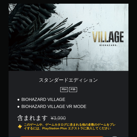
ス
タ
ン
ダ
ー
ド
エ
デ
ィ
シ
ョ
ン
スタンダードエディション
PS4
PS5
BIOHAZARD VILLAGE
BIOHAZARD VILLAGE VR MODE
含まれます
¥3,990
通常価格¥3,990より値引き
このゲームや、ゲームカタログに含まれる他の多数のゲームをプレ
イするには、PlayStation Plus エクストラに加入してください