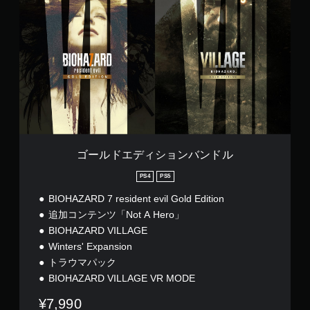
ル
ド
エ
デ
ィ
シ
ョ
ン
バ
ン
ド
ル
ゴールドエディションバンドル
PS4
PS5
BIOHAZARD 7 resident evil Gold Edition
追加コンテンツ「Not A Hero」
BIOHAZARD VILLAGE
Winters' Expansion
トラウマパック
BIOHAZARD VILLAGE VR MODE
¥7,990