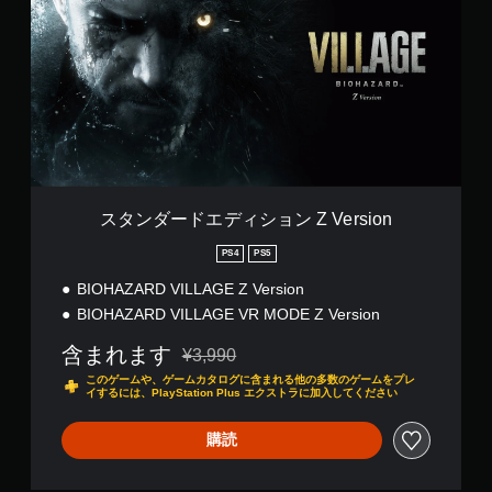
ダ
ー
ド
エ
デ
ィ
シ
ョ
ン
Z
V
スタンダードエディション Z Version
e
r
PS4
PS5
s
BIOHAZARD VILLAGE Z Version
i
o
BIOHAZARD VILLAGE VR MODE Z Version
n
含まれます
¥3,990
通常価格¥3,990より値引き
このゲームや、ゲームカタログに含まれる他の多数のゲームをプレ
イするには、PlayStation Plus エクストラに加入してください
購読