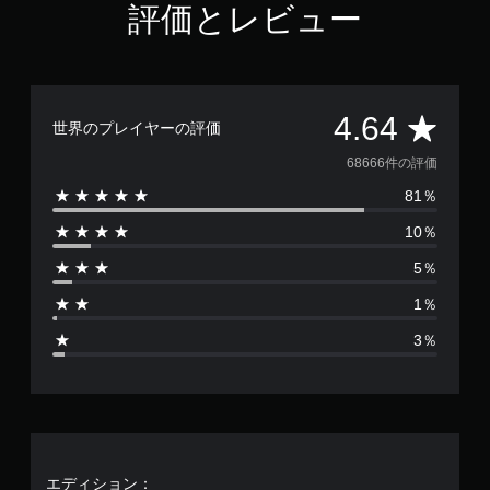
評価とレビュー
評
4.64
世界のプレイヤーの評価
価
68666件の評価
81％
数
10％
は
5％
6
1％
8
3％
6
6
6
エディション：