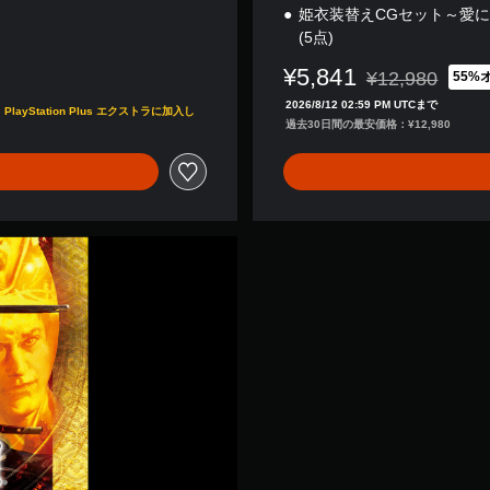
姫衣装替えCGセット～愛
(5点)
¥5,841
¥12,980
55%
通常価格¥12,98
2026/8/12 02:59 PM UTCまで
tation Plus エクストラに加入し
過去30日間の最安価格：¥12,980