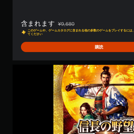
含まれます
¥9,680
通常価格¥9,680より値引き
このゲームや、ゲームカタログに含まれる他の多数のゲームをプレイするには、PlayS
てください
購読
w
i
t
h
パ
ワ
ー
ア
ッ
プ
キ
ッ