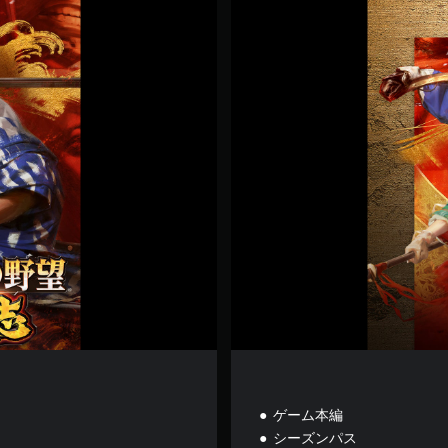
デ
ジ
タ
ル
デ
ラ
ッ
ク
ス
ゲーム本編
シーズンパス