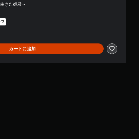
に生きた姫君～
オフ
0より値引き
カートに追加