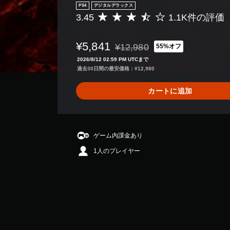
PS4
デジタルデラックス
3.45
1.1K件の評価
評
価
数
¥5,841
¥12,980
55%オフ
は
通常価格¥12,980より値引き
1
2026/8/12 02:59 PM UTCまで
.
過去30日間の最安価格：¥12,980
1
K
カートに追加
、
平
均
評
価
ゲーム内課金あり
は
1人のプレイヤー
5
段
階
中
の
3
.
4