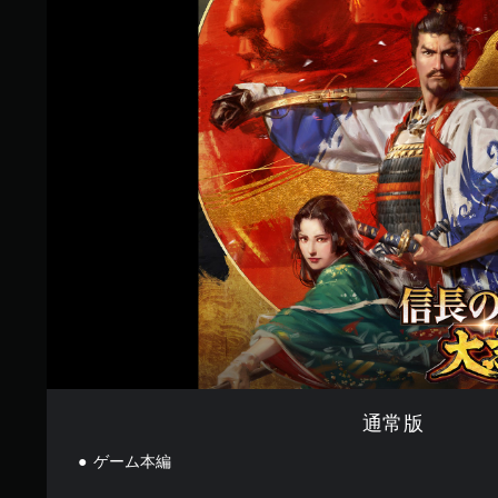
5
通
で
常
す
版
通常版
ゲーム本編