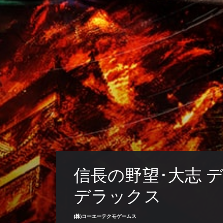
信長の野望･大志 
デラックス
(株)コーエーテクモゲームス