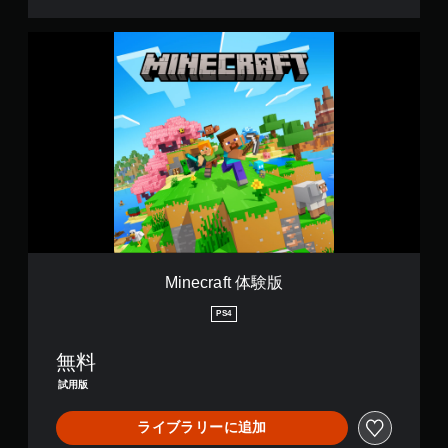
ン
ロ
ー
を
M
ラ
同
i
ー
時
n
の
押
e
振
し
c
動
せ
r
機
ず
a
能
f
に
で
t
プ
も
体
視
レ
験
覚
イ
版
情
可
報
能
の
Minecraft 体験版
同
内
時
容
PS4
に
を
複
伝
無料
数
え
の
試用版
ま
ボ
す
タ
。
ライブラリーに追加
ン