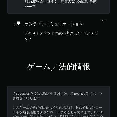
難易度調整（基本）, 操作方法の確認, 手動
ブ
セーブ
ト
リ
ガ
オンラインコミュニケーション
ー
エ
テキストチャットの読み上げ, クイックチャ
フ
ット
ェ
ク
ト
な
し
ゲーム／法的情報
で
プ
レ
イ
可
能
PlayStation VR は 2025 年 3 月以降、Minecraft でサポート
されなくなります
ト
リ
このゲームのPS4®版をお持ちの場合は、PS5®ダウンロー
ガ
ド版を最低価格でダウンロードすることができます。PS4®
ー
パッケージ版をお持ちの方は、PS5®ダウンロード版をダウ