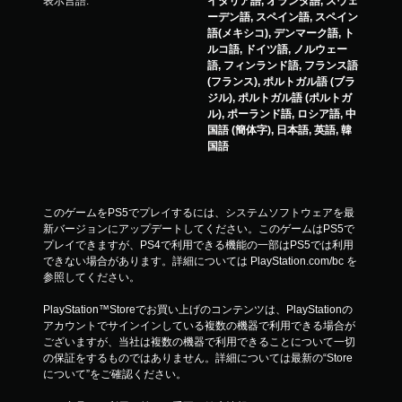
表示言語:
イタリア語, オランダ語, スウェ
ーデン語, スペイン語, スペイン
語(メキシコ), デンマーク語, ト
ルコ語, ドイツ語, ノルウェー
語, フィンランド語, フランス語
(フランス), ポルトガル語 (ブラ
ジル), ポルトガル語 (ポルトガ
ル), ポーランド語, ロシア語, 中
国語 (簡体字), 日本語, 英語, 韓
国語
このゲームをPS5でプレイするには、システムソフトウェアを最
新バージョンにアップデートしてください。このゲームはPS5で
プレイできますが、PS4で利用できる機能の一部はPS5では利用
できない場合があります。詳細については PlayStation.com/bc を
参照してください。
PlayStation™Storeでお買い上げのコンテンツは、PlayStationの
アカウントでサインインしている複数の機器で利用できる場合が
ございますが、当社は複数の機器で利用できることについて一切
の保証をするものではありません。詳細については最新の“Store
について”をご確認ください。