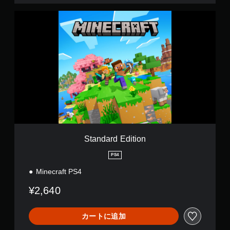
、
が
ゲ
S
あ
ー
t
り
ム
a
ま
の
n
す
プ
d
。
レ
a
イ
r
視
や
d
覚
メ
E
ヒ
ニ
d
ン
ュ
i
ー
t
ト
操
i
の
作
o
代
Standard Edition
が
n
替
で
PS4
音
き
声
Minecraft PS4
ま
ま
す
¥2,640
た
。
は
コ
ボ
カートに追加
ン
タ
ト