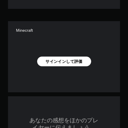
。
9
コ
で
ン
ト
す
Minecraft
ロ
ー
ラ
ー
の
振
サインインして評価
動
機
能
な
し
で
プ
レ
イ
可
あなたの感想をほかのプレ
能
イヤーに伝えましょう。