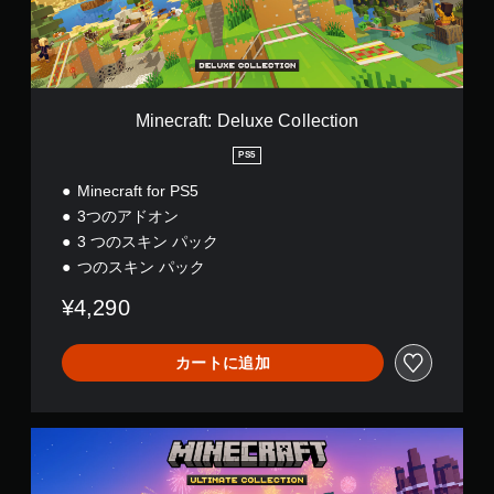
き
開
t
す
ー
ま
始
:
。
ブ
す
時
D
し
。
や
e
て
設
ボ
l
中
定
タ
u
断
Minecraft: Deluxe Collection
変
ン
x
で
更
e
を
PS5
き
時
C
連
、
に
Minecraft for PS5
o
打
セ
画
l
3つのアドオン
ー
せ
面
l
ブ
3 つのスキン パック
ず
を
e
し
に
つのスキン パック
読
c
た
み
プ
t
と
¥4,290
上
レ
i
こ
げ
イ
o
ろ
ま
n
可
か
カートに追加
す
能
ら
。
ゲ
ボ
ゲ
ー
タ
ー
ム
M
ン
ム
を
i
を
プ
再
n
連
レ