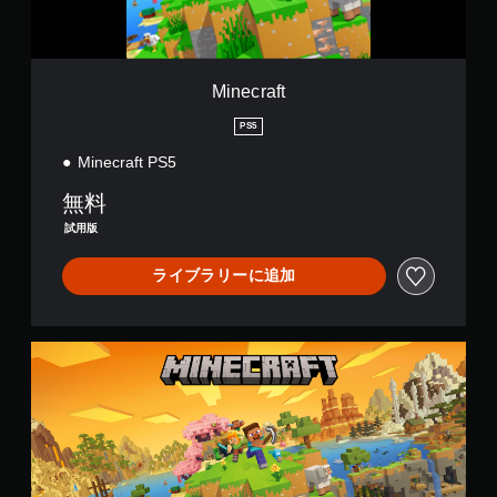
ェ
る
）
。
他
ク
よ
ス
の
ト
う
テ
手
プ
に
に
ィ
レ
よ
動
し
Minecraft
ッ
イ
る
セ
ま
ク
ヤ
視
す
ー
PS5
の
ー
覚
。
ブ
感
と
Minecraft PS5
的
度
自
コ
な
を
音
分
無料
ミ
不
い
の
声
ュ
快
試用版
く
好
ニ
感
読
つ
き
ケ
を
み
ライブラリーに追加
か
な
ー
感
上
の
タ
シ
じ
げ
オ
イ
ョ
る
（
プ
ミ
ン
こ
M
基
シ
ン
で
と
i
本
ョ
グ
き
な
n
ン
）
で
ま
く
e
か
ゲ
す
プ
ゲ
c
ら
ー
。
レ
ー
r
選
ム
イ
ム
a
べ
を
で
の
f
ま
セ