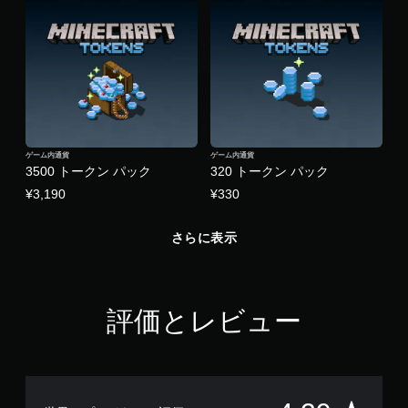
な
し
で
プ
レ
イ
可
能
ゲーム内通貨
ゲーム内通貨
モ
3500 トークン パック
320 トークン パック
ー
シ
¥3,190
¥330
ョ
ン
さらに表示
コ
ン
ト
ロ
ー
評価とレビュー
ル
を
使
わ
ず
に