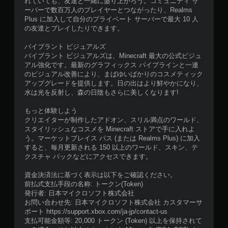
れていても、友達と一緒に盛り上がろう。コミュニティ サ
ゲ
ーバーで数百万人のプレイヤーとつながったり、Realms
ー
Plus に加入して自分のプライベート サーバーで最大 10 人
ム
の友達とプレイしたりできます。
を
プ
バイブラント ビジュアルズ
レ
バイブラント ビジュアルズは、Minecraft 最大の公式ビジュ
イ
アル強化です。最新のグラフィックス パイプラインと一連
で
のビジュアル改善により、まばゆいばかりのコスメティック
き
アップグレードを提供します。日の出はより鮮やかになり、
ま
水は光を反射し、森の日陰もさらに美しくなります!
す
。
もっと体験しよう
クリエイターが制作したアドオン、スリル満点のワールド、
スタイリッシュなコスメを Minecraft ストアで手に入れよ
う。マーケットプレイス パス (または Realms Plus) に加入
すると、毎月更新される 150 以上のワールド、スキン、テ
クスチャ パックなどにアクセスできます。
資金決済法に基づく表示は以下をご確認ください。
前払式支払手段の名称: トークン(Token)
発行者: 日本マイクロソフト株式会社
お問い合わせ先: 日本マイクロソフト株式会社 カスタマーサ
ポート https://support.xbox.com/ja-jp/contact-us
支払可能金額等: 20,000 トークン (Token) 以上を保持されて