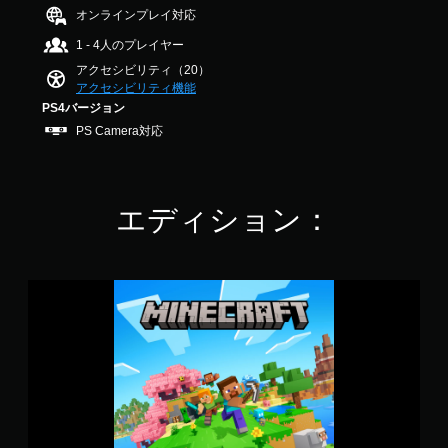
出
法
作
9
オンラインプレイ対応
か
ア
力
を
方
で
じ
ル
し
変
1 - 4人のプレイヤー
法
す
め
（
て
更
の
用
アクセシビリティ（20）
、
で
基
確
意
アクセシビリティ機能
あ
き
本
認
さ
PS4バージョン
な
ま
）
れ
た
す
PS Camera対応
ゲ
た
カ
の
。
ー
メ
メ
周
ム
ッ
ラ
囲
の
ス
セ
の
の
操
エディション：
テ
ー
動
あ
作
ジ
き
ィ
ら
方
や
や
ッ
ゆ
法
ア
ゲ
る
ク
を
イ
ー
M
場
の
い
コ
ム
i
所
つ
感
ン
プ
n
か
で
度
を
レ
e
ら
も
調
送
イ
c
音
見
整
受
中
r
が
ら
（
信
の
a
聞
れ
し
エ
基
f
こ
ま
て
フ
t
本
え
す
、