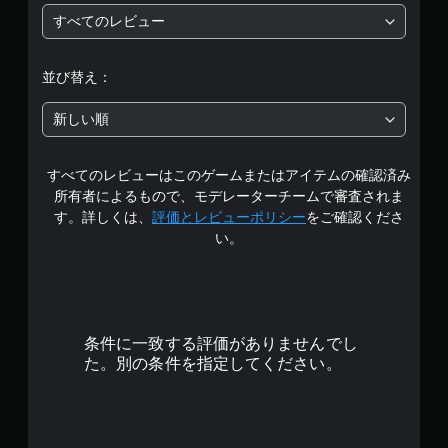
イ
すべてのレビュー
均
可
能
評
タ
並び替え：
ッ
価
チ
新しい順
操
は
作
を
すべてのレビューはこのゲームまたはアイテムの確認済み
5
使
所有者によるもので、モデレーターチームで審査されま
わ
段
す。詳しくは、
評価とレビューポリシー
をご確認くださ
ず
い。
に
階
ゲ
ー
中
ム
を
の
プ
条件に一致する評価がありませんでし
レ
4
た。別の条件を指定してください。
イ
で
.
き
ま
2
す