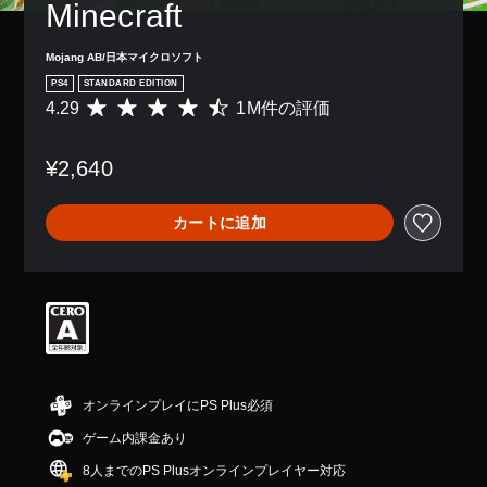
レ
Minecraft
き
、
示
字
を
イ
ま
ゲ
の
幕
音
ア
す
ー
文
な
声
Mojang AB/日本マイクロソフト
ウ
。
ム
字
し
読
ト
PS4
STANDARD EDITION
全
を
で
み
を
4.29
1M件の評価
体
評
読
プ
3
上
使
の
価
み
レ
げ
D
っ
難
数
や
イ
で
た
オ
¥2,640
易
は
す
で
き
り
ー
度
1
く
き
ま
、
デ
を
M
表
ま
す
ボ
カートに追加
ィ
下
、
示
す
。
タ
げ
平
で
オ
。
ン
る
均
き
3
配
こ
ク
評
ま
D
置
と
価
す
イ
オ
を
が
は
。
ッ
ー
編
で
5
ク
デ
集
き
段
チ
ィ
し
快
ま
階
オ
て
ャ
適
す
中
オンラインプレイにPS Plus必須
で
、
ッ
な
。
の
音
操
ト
ゲーム内課金あり
ビ
4
声
作
.
ジ
あ
8人までのPS Plusオンラインプレイヤー対応
を
方
操
2
ュ
ら