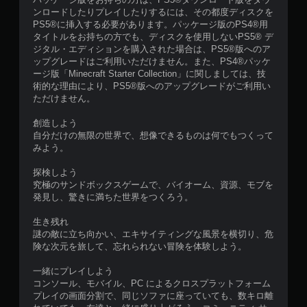
エ
ンロードしたりプレイしたりするには、その都度ディスクを
フ
PS5®に挿入する必要があります。パッケージ版のPS4®用
ェ
タイトルをお持ちの方でも、ディスクを使用しないPS5® デ
ク
ジタル・エディションを購入された場合は、PS5®版へのア
ト
ップグレードはご利用いただけません。また、PS4®パッケ
を
ージ版「Minecraft Starter Collection」に関しましては、技
オ
術的な理由により、PS5®版へのアップグレードがご利用い
ン
ただけません。
に
し
創造しよう
た
自分だけの無限の世界で、想像できるものは何でもつくって
と
みよう。
き
の
探検しよう
抵
究極のサンドボックスゲームで、バイオーム、資源、モブを
抗
発見し、驚きに満ちた世界をつくろう。
効
果
生き残れ
を
謎の敵に立ち向かい、エキサイティングな風景を横切り、危
使
険な次元を旅して、忘れられない冒険を体験しよう。
わ
な
一緒にプレイしよう
く
コンソール、モバイル、PC によるクロスプラットフォーム
て
プレイの画面分割で、同じソファに座っていても、数キロ離
も