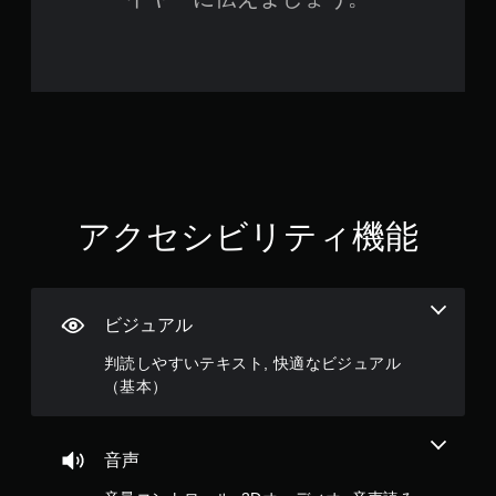
コ
ン
ト
ロ
ー
ラ
ー
の
振
動
機
アクセシビリティ機能
能
／
ハ
プ
テ
ビジュアル
ィ
ッ
判読しやすいテキスト, 快適なビジュアル
ク
（基本）
フ
ィ
ー
ド
音声
バ
ッ