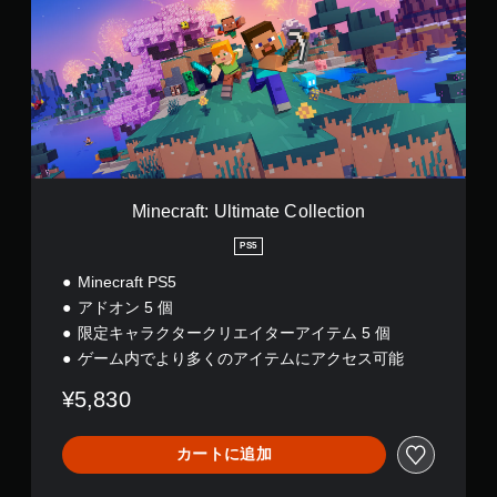
開
e
打
イ
で
c
し
に
き
r
た
関
ま
a
り
す
す
f
、
る
。
t
制
テ
:
限
キ
U
時
ス
l
間
ト
t
内
や
i
に
Minecraft: Ultimate Collection
視
m
ボ
覚
a
タ
PS5
情
t
ン
報
Minecraft PS5
e
を
は
C
アドオン 5 個
押
読
o
し
み
限定キャラクタークリエイターアイテム 5 個
l
た
上
ゲーム内でより多くのアイテムにアクセス可能
l
り
げ
e
す
ら
¥5,830
c
る
れ
t
こ
な
i
と
い
カートに追加
o
な
場
n
く
合