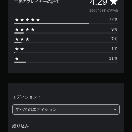
評
4.29
世界のプレイヤーの評価
ゲ
価
ー
1966463件の評価
ム
72％
を
数
プ
9％
レ
は
イ
7％
で
1
き
1％
ま
9
す
11％
。
6
6
タ
ッ
4
チ
操
6
エディション：
作
な
3
すべてのエディション
し
で
、
プ
絞り込み：
レ
平