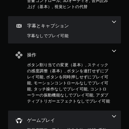
音量コントロール, 3Dオーディオ, 音声読み
ク
上げ（基本）, 視覚ヒントの代替
を
使
わ
ず
字幕とキャプション
に
ゲ
字幕なしでプレイ可能
ー
ム
を
操作
プ
レ
ボタン割り当ての変更（基本）, スティック
イ
の感度調整（基本）, ボタンを連打せずにプ
で
き
レイ可能, ボタンを同時押しせずにプレイ可
ま
能, モーションコントロールなしでプレイ可
す
能, タッチ操作なしでプレイ可能, コントロ
。
ーラーの振動機能なしでプレイ可能, アダプ
ティブトリガーエフェクトなしでプレイ可能
ア
ダ
プ
ゲームプレイ
テ
ィ