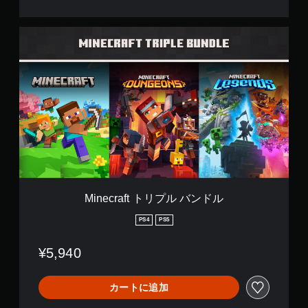
を
押
し
M
た
i
り
n
長
e
押
c
し
r
す
a
る
f
こ
t
と
ト
な
リ
く
プ
ゲ
ル
ー
バ
Minecraft トリプル バンドル
ム
ン
を
ド
PS4
PS5
プ
ル
レ
¥5,940
イ
し
た
カートに追加
り
メ