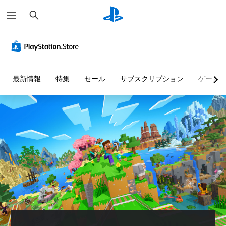
検
索
判
音
字
ボ
難
テ
読
量
幕
タ
易
キ
し
コ
な
ン
度
ス
や
ン
し
割
調
ト
す
ト
で
り
整
チ
最新情報
特集
セール
サブスクリプション
ゲーム
い
ロ
プ
当
（
ャ
テ
ー
レ
て
基
ッ
キ
ル
イ
の
本
ト
ス
可
変
）
の
個
ト
能
更
読
々
ゲ
（
み
の
ー
メ
音
音
基
上
ム
ニ
声
量
本
の
げ
ュ
に
を
難
ー
よ
）
テ
下
易
や
る
キ
プ
げ
度
ス
会
ス
リ
た
を
テ
話
ト
セ
り
変
ー
が
チ
ッ
消
更
タ
な
ャ
ト
音
し
ス
く
ッ
の
で
て
表
、
ト