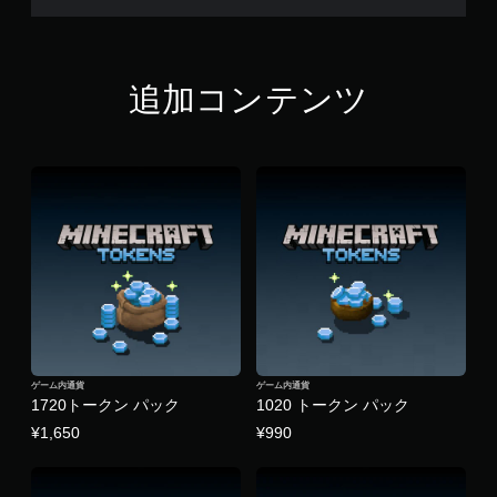
ニ
ュ
ー
を
追加コンテンツ
操
作
で
き
ま
す
。
モ
ー
シ
ョ
ン
コ
ゲーム内通貨
ゲーム内通貨
ン
1720トークン パック
1020 トークン パック
ト
¥1,650
¥990
ロ
ー
ル