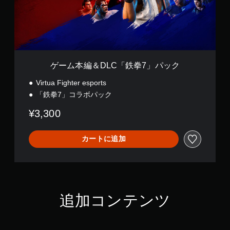
L
C
「
鉄
拳
7
」
ゲーム本編＆DLC「鉄拳7」パック
パ
ッ
Virtua Fighter esports
ク
「鉄拳7」コラボパック
¥3,300
カートに追加
追加コンテンツ