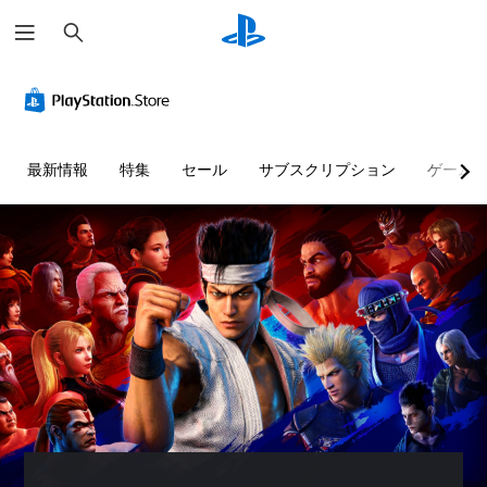
検
索
最新情報
特集
セール
サブスクリプション
ゲーム