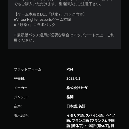
でもご購入いただけます。重複購入にご注意下さい。
【ゲーム本編＆DLC「鉄拳7」パック内容】
●Virtua Fighter esportsゲーム本編
●「鉄拳7」コラボパック
※最新版パッチ適用が必要な場合はアップデートの上、ご利
用ください。
プラットフォーム:
PS4
発売日:
2022/6/1
メーカー:
株式会社セガ
ジャンル:
格闘
音声:
日本語, 英語
表示言語:
イタリア語, スペイン語, ドイツ
語, フランス語 (フランス), 中国
語 (簡体字), 中国語 (繁体字), 日