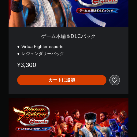
L
C
パ
ッ
ク
ゲーム本編＆DLCパック
Virtua Fighter esports
レジェンダリーパック
¥3,300
カートに追加
ゲ
ー
ム
本
編
＆
D