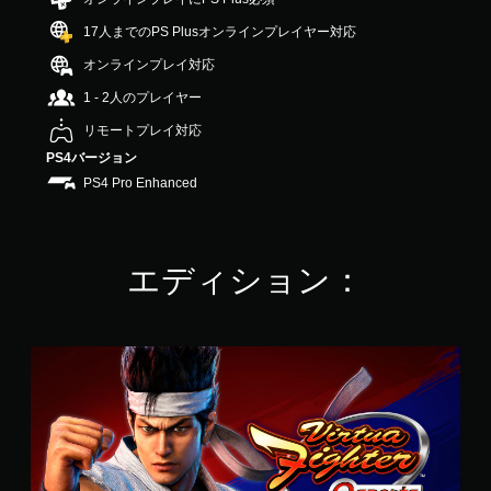
中
17人までのPS Plusオンラインプレイヤー対応
の
3
オンラインプレイ対応
.
9
1 - 2人のプレイヤー
7
リモートプレイ対応
で
す
PS4バージョン
PS4 Pro Enhanced
エディション：
ゲ
ー
ム
本
編
＆
D