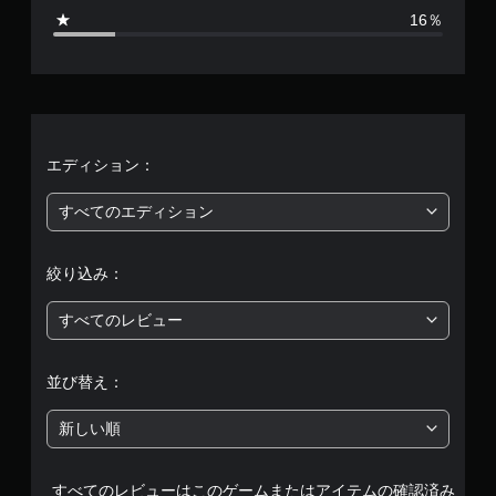
1
16％
4
6
2
、
エディション：
平
すべてのエディション
均
絞り込み：
評
すべてのレビュー
価
は
並び替え：
5
新しい順
段
すべてのレビューはこのゲームまたはアイテムの確認済み