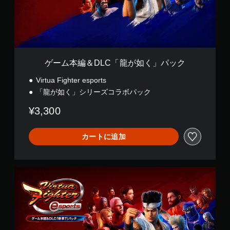
L
C
「
龍
が
如
く
ゲーム本編＆DLC「龍が如く」パック
」
パ
Virtua Fighter esports
ッ
「龍が如く」シリーズコラボパック
ク
¥3,300
カートに追加
ゲ
ー
ム
本
編
＆
D