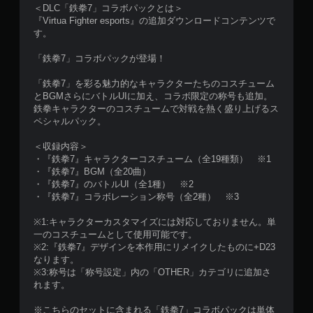
＜DLC「鉄拳7」コラボパックとは＞
『Virtua Fighter esports』の追加ダウンロードコンテンツで
す。
「鉄拳7」コラボパックが登場！
「鉄拳7」を彩る魅力的なキャラクターたちのコスチューム
とBGMさらにバトルUIに加え、コラボ限定の称号も追加。
鉄拳キャラクターのコスチュームで対戦を熱く盛り上げるス
ペシャルパック。
＜収録内容＞
・『鉄拳7』キャラクターコスチューム（全19種類） ※1
・『鉄拳7』BGM（全20曲）
・『鉄拳7』のバトルUI（全1種） ※2
・『鉄拳7』コラボレーション称号（全2種） ※3
※1:キャラクターカスタマイズには対応しておりません。単
一のコスチュームとして使用可能です。
※2:『鉄拳7』デザインを本作用にリメイクしたものに+D23
なります。
※3:称号は「称号設定」内の「OTHER」カテゴリに追加さ
れます。
※こちらのセットに含まれる「鉄拳7」コラボパックは単体