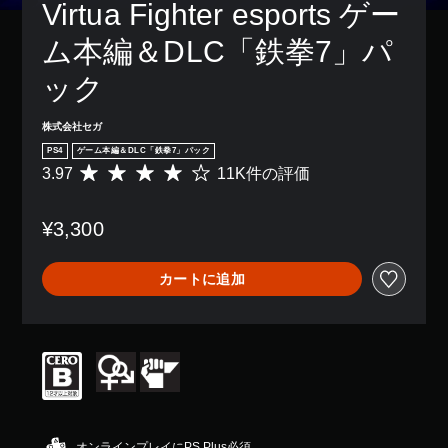
Virtua Fighter esports ゲー
ム本編＆DLC「鉄拳7」パ
ック
株式会社セガ
PS4
ゲーム本編＆DLC「鉄拳7」パック
3.97
11K件の評価
評
価
数
¥3,300
は
1
1
カートに追加
K
、
平
均
評
価
は
5
段
階
オンラインプレイにPS Plus必須