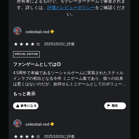
所有者によるもので、モデレーターチームで審査されま
4
す。詳しくは、
評価とレビューポリシー
をご確認くださ
い。
.
5
celestial-red
8
5段階評価の4
2025/10/15に評価
で
SPECIAL EDITION
す
ファンゲームとしては◎
4.5周年で本編であるソーシャルゲームに実装されたスティル
インラブの初出となる今作 ミニゲーム集であり、個々の出来
は悪くはないのだが、如何せんミニゲームとしてのボリューム
は少なく、内容もそれほど奥深さがあるようなものでもない
もっと表示
唯一、ストーリーは各キャラの関係性などが見られるので、ソ
シャゲ版をプレイしているファンにとっては十二分の出来だろ
うと思う
参考になる
報告
celestial-red
5段階評価の4
2025/10/10に評価