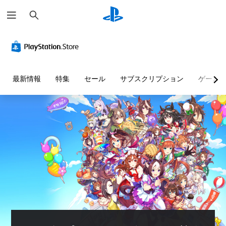
検
索
最新情報
特集
セール
サブスクリプション
ゲーム