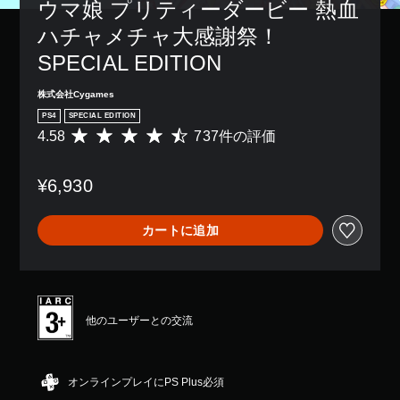
ウマ娘 プリティーダービー 熱血
ハチャメチャ大感謝祭！
SPECIAL EDITION
株式会社Cygames
PS4
SPECIAL EDITION
4.58
737件の評価
評
価
数
¥6,930
は
7
3
カートに追加
7
、
平
均
評
価
他のユーザーとの交流
は
5
段
階
オンラインプレイにPS Plus必須
中