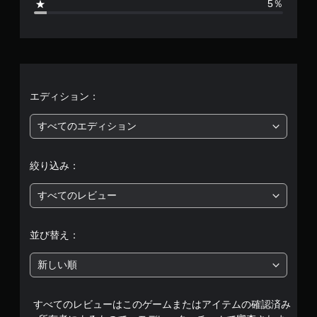
5％
7
、
平
均
エディション：
評
すべてのエディション
価
絞り込み：
は
すべてのレビュー
5
段
並び替え：
階
新しい順
中
すべてのレビューはこのゲームまたはアイテムの確認済み
の