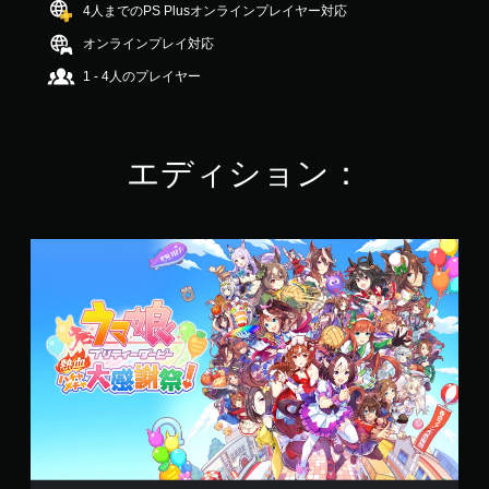
4人までのPS Plusオンラインプレイヤー対応
の
4
オンラインプレイ対応
.
5
1 - 4人のプレイヤー
8
で
す
エディション：
S
t
a
n
d
a
r
d
E
d
i
t
i