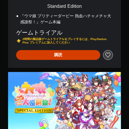
o
Standard Edition
n
『ウマ娘 プリティーダービー 熱血ハチャメチャ大
感謝祭！』ゲーム本編
ゲームトライアル
2時間の製品版ゲームトライアルをプレイするには、PlayStation
Plus プレミアムに加入してください
購読
S
p
e
c
i
a
l
E
d
i
t