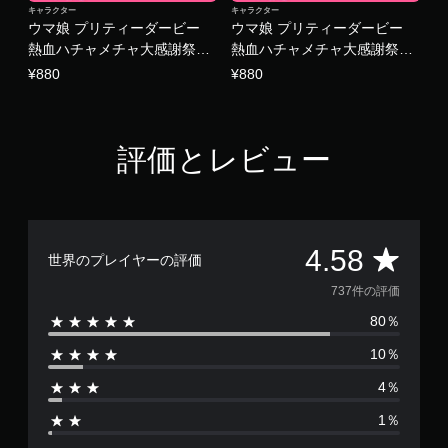
キャラクター
キャラクター
ウマ娘 プリティーダービー
ウマ娘 プリティーダービー
熱血ハチャメチャ大感謝祭！
熱血ハチャメチャ大感謝祭！
- DLC Vol.3 チーム＜プリムラ
- DLC Vol.2 チーム＜ゼラニウ
¥880
¥880
＞
ム＞
評価とレビュー
評
4.58
世界のプレイヤーの評価
価
737件の評価
80％
数
10％
は
4％
7
1％
3