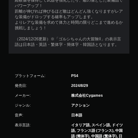
経験値を獲得して武器を強化したり、敵の落とした装備品で
パワーアップ！
距離が伸びれば伸びるほど敵はどんどん強くなりますがレア
な装備がドロップする確率もアップします。
よりレアな装備を求めて体力と時間の限りどこまで進めるか
挑戦しましょう！
（2024/12/26更新）※「ゴルシちゃんの大冒険II」の表示言
語は日本語・英語・繁体字・簡体字・韓国語となります。
プラットフォーム:
PS4
発売日:
2024/8/29
メーカー:
株式会社Cygames
ジャンル:
アクション
音声:
日本語
表示言語:
イタリア語, スペイン語, ドイツ
語, フランス語 (フランス), 中国
語 (簡体字), 中国語 (繁体字), 日