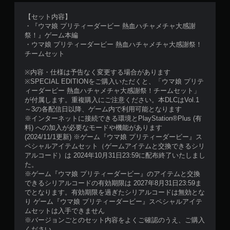
【セット内容】
・『ウマ娘 プリティーダービー 熱血ハチャメチャ大感謝
祭！』ゲーム本編
・ウマ娘 プリティーダービー 熱血ハチャメチャ大感謝祭！
チームセット
※内容・仕様は予告なく変更する場合があります
※SPECIAL EDITIONをご購入いただくと、「ウマ娘 プリテ
ィーダービー 熱血ハチャメチャ大感謝祭！チームセット」
が付属します。重複購入にご注意ください。本DLCはVol.1
～3の各配信日以降、ゲーム内で利用可能となります
※インターネットに接続できる環境とPlayStation®Plus (有
料) への加入が必要なモードや機能があります
(2024/11/1更新) ※ゲーム『ウマ娘 プリティーダービー』ス
ペシャルアイテムセット（ゲームアイテムと交換できるシリ
アルコード）は 2024年10月31日23:59に配布終了いたしまし
た。
※ゲーム『ウマ娘 プリティーダービー』のアイテムと交換
できるシリアルコードの有効期限は 2027年8月31日23:59ま
でとなります。有効期限を過ぎたシリアルコードは無効とな
り ゲーム『ウマ娘 プリティーダービー』スペシャルアイテ
ムセットは入手できません
※バージョンごとのセット内容をよくご確認のうえ、ご購入
ください