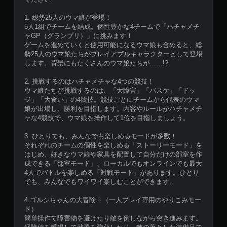
1. 総勢25人のウマ娘が登場！
5人1組でチームを結成。個性豊かな4チームで「ハチャメチ
ャGP（グランプリ）」に挑みます！
ゲームを進めていくと使用可能になるウマ娘も含めると、総
勢25人のウマ娘たちがプレイアブルキャラクターとして登場
します。背景にもたくさんのウマ娘たちが……!?
2. 挑戦するのはハチャメチャな4つの競技！
ウマ娘たちが挑戦するのは、「大障害」「バスケ」「ドッ
ジ」「大食い」の4競技。競技ごとにチームから代表のウマ
娘が出場し、勝利を目指します。内容やルールがハチャメチ
ャな4競技で、ウマ娘を操作して1位を目指しましょう。
3. ひとりでも、みんなでも楽しめるモードが多数！
それぞれのチームの個性を楽しめる「ストーリーモード」を
はじめ、好きなウマ娘や家具を配置して自分だけの部室を作
成できる「部室モード」、ローカルでもオンラインでも最大
4人でバトルを楽しめる「対戦モード」があります。ひとり
でも、みんなでもワイワイ楽しむことができます。
4.ゴルシちゃんの大冒険Ⅱ（一人プレイ専用のやりこみモー
ド）
簡単操作で障害物を避けたり敵を倒しながら突き進みます。