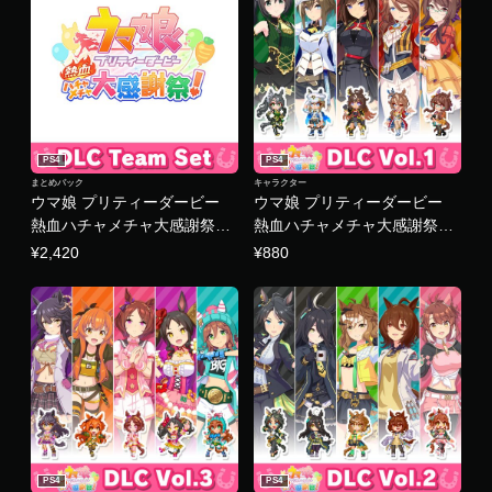
PS4
PS4
まとめパック
キャラクター
ウマ娘 プリティーダービー
ウマ娘 プリティーダービー
熱血ハチャメチャ大感謝祭！
熱血ハチャメチャ大感謝祭！
チームセット
- DLC Vol.1 チーム＜アイリス
¥2,420
¥880
＞
PS4
PS4