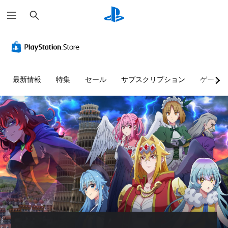
検
索
最新情報
特集
セール
サブスクリプション
ゲーム