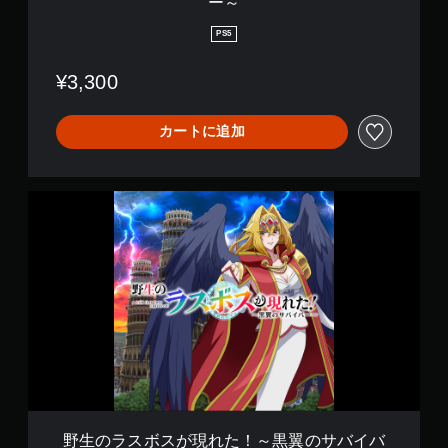
ー～
の
サ
PS5
バ
イ
¥3,300
バ
ー
～
カートに追加
野
生
の
ラ
ス
ボ
ス
が
現
れ
た
！
～
黒
野生のラスボスが現れた！～黒翼のサバイバ