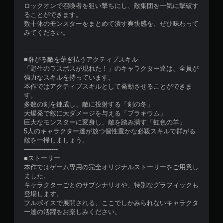
ロックオンで召喚者を狙い撃ちにし、敵集団を一気に撃破す
ることができます。
数十体のモンスターをまとめて潰す爽快感を、ぜひ味わって
みてください。
-----------------
■群がる敵を薙ぎ払うアクティブスキル
「野生のラスボスが現れた！」のキャラクター達は、全員が
強力なスキルを持っています。
本作ではアクティブスキルとして発動させることができま
す。
多数の剣を錬成し、敵に投射する「剣の冬」
大爆発で敵に大ダメージを与える「ブラキウム」
巨大なモンスターに変身し、敵を踏み潰す「虹色の羊」
5人のキャラクター達が放つ個性豊かな必殺スキルで群がる
敵を一掃しましょう。
-----------------
■ストーリー
本作ではゲーム専用の完全オリジナルストーリーをご用意し
ました。
キャラクターごとのサブシナリオや、特別なグラフィックも
登場します。
フルボイスで展開される、ここでしかみられないキャラクタ
ー達の活躍をお楽しみください。