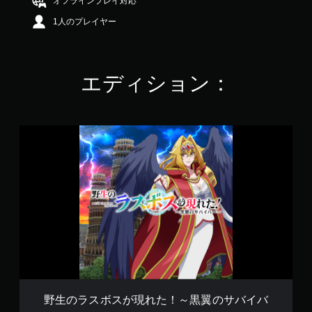
オフラインプレイ対応
の
1人のプレイヤー
4
.
0
6
で
エディション：
す
野
生
の
ラ
ス
ボ
ス
が
現
れ
た
！
～
黒
野生のラスボスが現れた！～黒翼のサバイバ
翼