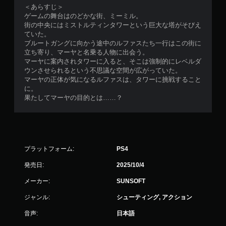
＜あらすじ＞
ゲームの舞台はのどかな街、ミーミル。
街の中央にはミストルティンタワーという巨大な塔がそびえ
ていた。
ブルートガングに向かう途中のルファスたち一行はこの街に
立ち寄り、マーヤと名乗る人物に出会う。
マーヤに案内されタワーに入ると、そこは強制的にレベルダ
ウンさせられるという不思議な空間が広がっていた。
マーヤの正体が気になるルファスは、タワーに挑戦すること
に。
果たしてマーヤの目的とは……？
プラットフォーム:
PS4
発売日:
2025/10/4
メーカー:
SUNSOFT
ジャンル:
シューティング, アクション
音声:
日本語