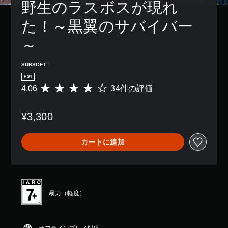
野生のラスボスが現れ
た！～黒翼のサバイバー
～
SUNSOFT
PS4
4.06
34件の評価
評
価
数
¥3,300
は
3
4
カートに追加
、
平
均
評
価
は
暴力（軽度）
5
段
階
中