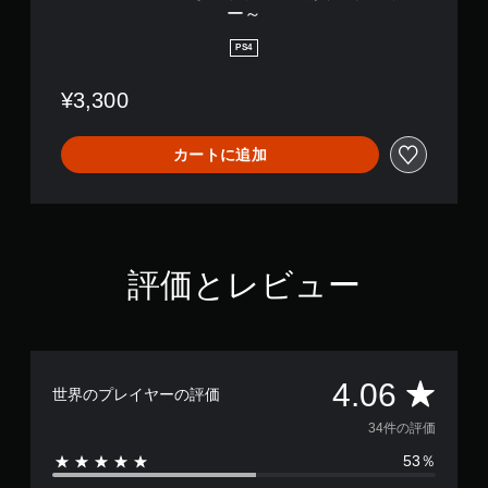
翼
ー～
の
サ
PS4
バ
イ
¥3,300
バ
ー
～
カートに追加
評価とレビュー
評
4.06
世界のプレイヤーの評価
価
34件の評価
53％
数