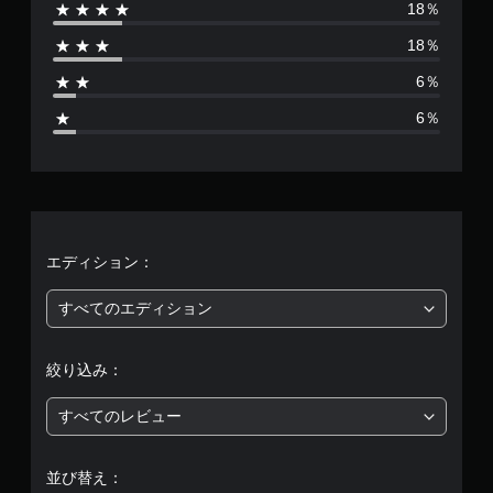
18％
は
18％
3
6％
4
6％
、
平
均
評
エディション：
価
すべてのエディション
は
絞り込み：
5
すべてのレビュー
段
階
並び替え：