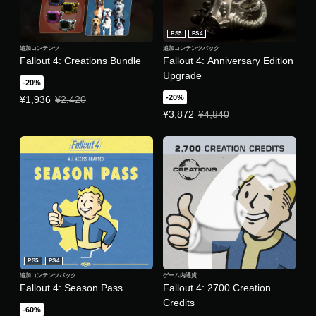
イ
ー
や
ブ
メ
し
PS5
PS4
ニ
た
追加コンテンツ
追加コンテンツパック
ュ
と
Fallout 4: Creations Bundle
Fallout 4: Anniversary Edition
ー
こ
Upgrade
操
ろ
-20%
作
か
-20%
特別価格 ¥1,936 通常価格 ¥2,420
¥1,936
¥2,420
が
ら
特別価格 ¥3,872 通常価格 ¥4,84
¥3,872
¥4,840
で
ゲ
き
ー
ま
ム
す
を
。
再
開
で
モ
き
ー
ま
シ
す
ョ
。
ン
PS5
PS4
コ
追加コンテンツパック
ゲーム内通貨
ン
Fallout 4: Season Pass
Fallout 4: 2700 Creation
ト
Credits
-60%
ロ