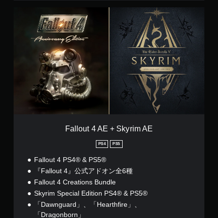
を
ア
F
連
ル
a
打
情
l
せ
報
l
ず
を
o
い
に
u
つ
プ
t
で
レ
4
も
A
イ
見
E
可
ら
+
能
れ
S
ま
ボ
k
す
タ
y
Fallout 4 AE + Skyrim AE
。
ン
r
を
i
PS4
PS5
連
m
手
打
Fallout 4 PS4® & PS5®
A
動
し
E
『Fallout 4』公式アドオン全6種
セ
た
Fallout 4 Creations Bundle
ー
り
ブ
、
Skyrim Special Edition PS4® & PS5®
制
「Dawnguard」、「Hearthfire」、
自
限
分
「Dragonborn」