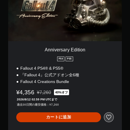
v
操
e
作
r
チ
の
s
反
ュ
a
転
ー
r
オ
ト
y
プ
リ
E
シ
ア
d
ョ
ル
i
ン
Anniversary Edition
t
の
が
i
確
PS4
PS5
用
o
認
意
Fallout 4 PS4® & PS5®
n
さ
ゲ
『Fallout 4』公式アドオン全6種
れ
ー
て
Fallout 4 Creations Bundle
ム
い
プ
ま
¥4,356
¥7,260
40%オフ
レ
通常価格¥7,260より値引き
す
イ
2026/8/12 02:59 PM UTCまで
。
の
過去30日間の最安価格：¥7,260
チ
ュ
ボ
カートに追加
ー
タ
ト
ン
リ