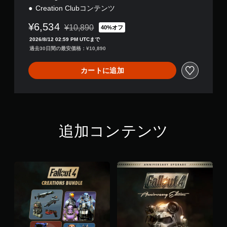
時
の
Creation Clubコンテンツ
間
好
内
き
¥6,534
¥10,890
40%オフ
に
な
通常価格¥10,890より値引き
ボ
2026/8/12 02:59 PM UTCまで
タ
タ
過去30日間の最安価格：¥10,890
イ
ン
ミ
を
ン
カートに追加
押
グ
し
で
た
ゲ
り
ー
す
ム
る
を
追加コンテンツ
こ
セ
と
ー
な
ブ
く
し
、
て
ゲ
中
ー
断
ム
で
の
き
プ
、
レ
セ