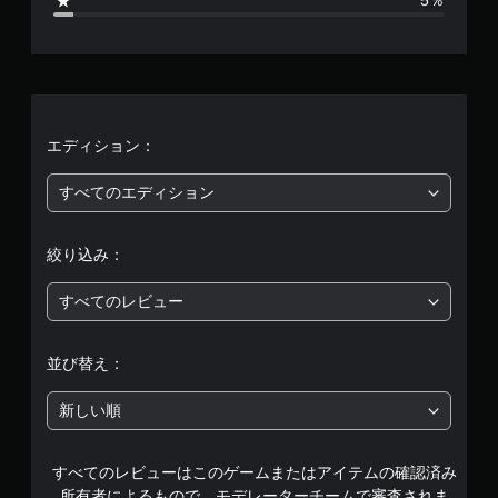
5％
わ
4
ず
に
8
ゲ
ー
1
ム
を
0
エディション：
プ
レ
、
イ
すべてのエディション
で
平
き
ま
絞り込み：
均
す
。
すべてのレビュー
評
タ
価
ッ
並び替え：
チ
は
操
新しい順
作
5
な
すべてのレビューはこのゲームまたはアイテムの確認済み
段
し
所有者によるもので、モデレーターチームで審査されま
で