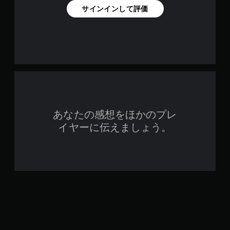
サインインして評価
ま
す
。
コ
ン
ト
ロ
ー
ラ
あなたの感想をほかのプレ
ー
の
イヤーに伝えましょう。
振
動
機
能
な
し
で
プ
レ
イ