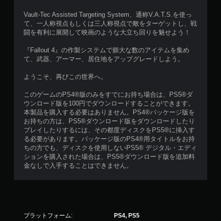
ガ
Vault-Tec Assisted Targeting System、通称V.A.T.S.を使っ
ー
て、一人称視点もしくは三人称視点で敵をターゲットし、戦
エ
闘を有利に展開して映画のような大立ち回りを魅せよう！
フ
ェ
『Fallout 4』の作製システムで膨大な数のアイテムを集め
ク
て、武器、アーマー、居住地をアップグレードしよう。
ト
を
ようこそ、再びこの世界へ。
オ
ン
このゲームのPS4®版のみをすでにお持ち場合は、PS5®ダ
に
ウンロード版を100円でダウンロードすることができます。
し
本製品を購入する必要はありません。PS4®パッケージ版を
た
お持ちの方は、PS5®ダウンロード版をダウンロードしたり
と
プレイしたりするには、その都度ディスクをPS5®に挿入す
き
る必要があります。パッケージ版のPS4®用タイトルをお持
の
ちの方でも、ディスクを使用しないPS5® デジタル・エディ
抵
ションを購入された場合は、PS5®ダウンロード版を追加料
抗
金なしで入手することはできません。
効
果
を
使
わ
な
プラットフォーム:
PS4, PS5