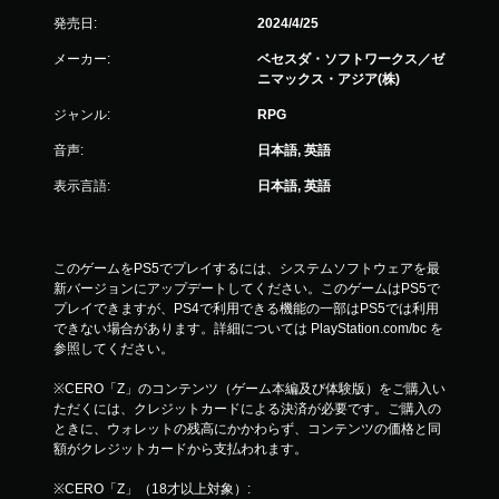
く
て
発売日:
2024/4/25
も
メーカー:
ベセスダ・ソフトワークス／ゼ
ゲ
ニマックス・アジア(株)
ー
ム
ジャンル:
RPG
を
プ
音声:
日本語, 英語
レ
イ
表示言語:
日本語, 英語
で
き
ま
す
このゲームをPS5でプレイするには、システムソフトウェアを最
。
新バージョンにアップデートしてください。このゲームはPS5で
プレイできますが、PS4で利用できる機能の一部はPS5では利用
できない場合があります。詳細については PlayStation.com/bc を
参照してください。
※CERO「Z」のコンテンツ（ゲーム本編及び体験版）をご購入い
ただくには、クレジットカードによる決済が必要です。ご購入の
ときに、ウォレットの残高にかかわらず、コンテンツの価格と同
額がクレジットカードから支払われます。
※CERO「Z」（18才以上対象）: