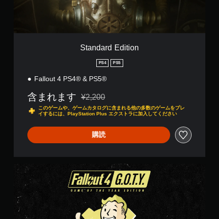
）
3
ン
d
ス
D
を
i
テ
オ
行
t
ィ
ー
う
i
ッ
デ
際
o
Standard Edition
ク
ィ
に
n
の
オ
ゲ
PS4
PS5
感
で
ー
度
音
ム
Fallout 4 PS4® & PS5®
を
声
の
い
含まれます
を
ス
¥2,200
通常価格¥2,200より値引き
く
出
ピ
このゲームや、ゲームカタログに含まれる他の多数のゲームをプレ
つ
力
ー
イするには、PlayStation Plus エクストラに加入してください
か
し
ド
の
て
を
購読
オ
、
落
プ
あ
と
シ
な
せ
ョ
た
ま
G
ン
の
す
.
か
周
。
O
ら
囲
.
選
の
T
操
べ
あ
.
作
ま
ら