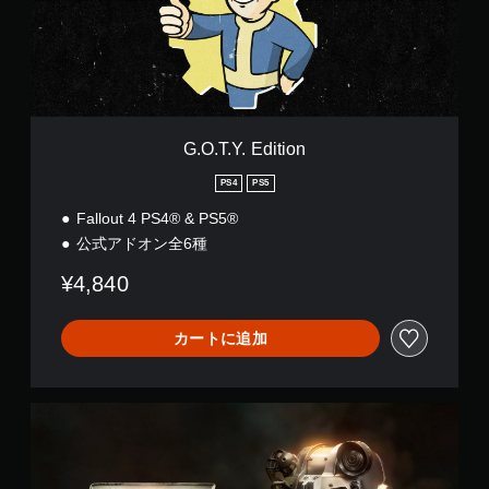
Y
方
す
ゆ
.
。
法
る
E
場
の
d
所
確
i
ス
か
t
認
テ
ら
i
ィ
ゲ
音
o
G.O.T.Y. Edition
ー
ッ
が
n
ム
ク
聞
PS4
PS5
の
こ
操
操
え
Fallout 4 PS4® & PS5®
作
作
る
の
公式アドオン全6種
方
よ
反
法
う
¥4,840
転
を
に
（
い
し
基
つ
ま
カートに追加
で
本
す
も
）
。
見
ス
ら
A
テ
れ
n
ィ
ま
n
ッ
す
i
ク
。