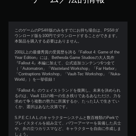
プ
テ
ィ
ブ
ト
このゲームのPS4®版のみをすでにお持ち場合は、PS5®ダ
リ
ウンロード版を100円でダウンロードすることができます。
ガ
本製品を購入する必要はありません。
ー
エ
200以上の最優秀賞の受賞歴を誇る『Fallout 4: Game of the
フ
Year Edition』には、Bethesda Game Studiosの大人気作
ェ
『Fallout 4』本編に加えて、公式追加コンテンツ6つ全て
ク
（「Automatron」「Wasteland Workshop」「Far Harbor」
「Contraptions Workshop」「Vault-Tec Workshop」「Nuka-
ト
World」）を一挙収録！
な
し
『Fallout 4』のウェイストランドを復興し、未来を決められ
で
るのは、Vault 111の唯一の生き残りであるあなただけ。力を
プ
求めて争う複数の勢力に所属するか、たった1人で生きてい
レ
くか、選択はあなた次第です。
イ
可
S.P.E.C.I.A.L.のキャラクターシステムと数百種類のPerkで
能
プレイスタイルを組み立て、パワーアーマーを装備した兵士
や、弁の立つカリスマなど、キャラクターを自由に作成しま
ト
しょう。
リ