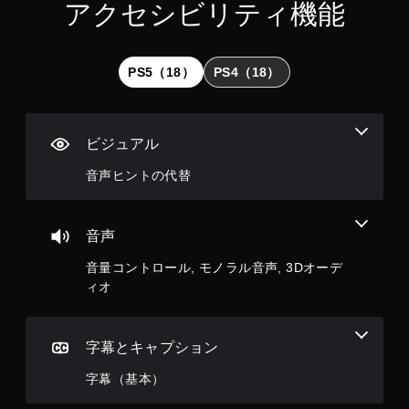
アクセシビリティ機能
可
能
コ
ン
PS5（18）
PS4（18）
ト
ロ
ー
ラ
ビジュアル
ー
の
音声ヒントの代替
振
動
機
能
音声
／
ハ
音量コントロール, モノラル音声, 3Dオーデ
プ
ィオ
テ
ィ
ッ
字幕とキャプション
ク
フ
字幕（基本）
ィ
ー