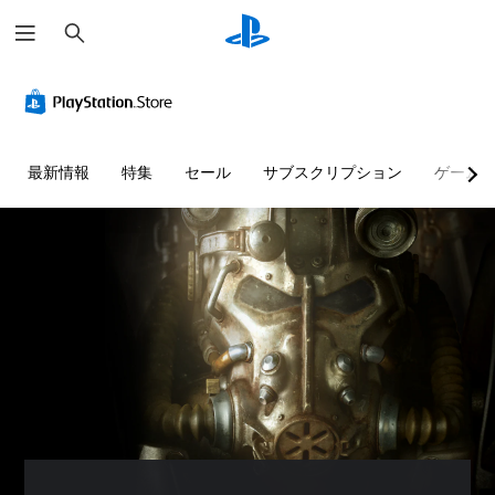
検
索
音
音
字
ボ
難
声
量
幕
タ
易
ヒ
コ
（
ン
度
ン
ン
基
割
調
ト
ト
本
り
整
最新情報
特集
セール
サブスクリプション
ゲーム
の
ロ
）
当
（
代
ー
て
基
主
替
ル
の
本
要
変
）
な
音
個
ス
更
声
々
ゲ
ト
（
に
の
ー
ー
よ
音
基
ム
リ
る
量
本
の
ー
ヒ
を
難
）
と
ン
下
易
プ
キ
ト
げ
度
リ
ャ
を
た
を
セ
ラ
、
り
変
ッ
ク
画
消
更
ト
タ
面
音
し
の
ー
表
で
て