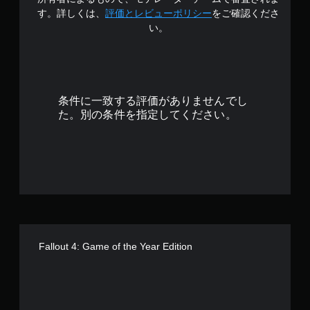
階
プ
す。詳しくは、
評価とレビューポリシー
をご確認くださ
レ
い。
中
イ
可
の
能
タ
4
ッ
条件に一致する評価がありませんでし
チ
.
た。別の条件を指定してください。
操
作
5
を
使
6
わ
ず
で
に
ゲ
す
ー
ム
Fallout 4: Game of the Year Edition
を
プ
レ
イ
で
き