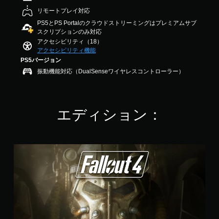
音
法
ー
の
声
を
リモートプレイ対応
ム
4
を
変
ス
PS5とPS Portalのクラウドストリーミングはプレミアムサブ
.
出
更
スクリプションのみ対応
ピ
5
力
で
アクセシビリティ（18）
6
ー
す
き
アクセシビリティ機能
で
ド
る
ま
す
PS5バージョン
（
よ
す
う
基
振動機能対応（DualSenseワイヤレスコントローラー）
。
設
本
定
）
ス
で
一
テ
き
エディション：
定
ィ
ま
時
す
ッ
間
。
ク
ま
の
た
S
感
3
は
t
度
D
特
a
調
定
n
オ
整
の
d
ー
ア
a
（
デ
ク
r
基
ィ
シ
d
本
オ
ョ
E