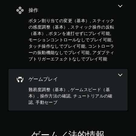
ド
バ
操作
ッ
ク
ボタン割り当ての変更（基本）, スティック
を
の感度調整（基本）, スティック操作の反転
使
（基本）, ボタンを連打せずにプレイ可能,
わ
モーションコントロールなしでプレイ可能,
ず
に
タッチ操作なしでプレイ可能, コントローラ
ゲ
ーの振動機能なしでプレイ可能, アダプティ
ー
ブトリガーエフェクトなしでプレイ可能
ム
を
プ
レ
ゲームプレイ
イ
で
難易度調整（基本）, ゲームスピード（基
き
本）, 操作方法の確認, チュートリアルの確
ま
認, 手動セーブ
す
。
ア
ダ
ゲーム／法的情報