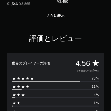
¥3,450
特別価格 ¥1,546 通常価格 ¥3,865
¥1,546
¥3,865
ー
ル
な
さらに表示
し
で
プ
レ
評価とレビュー
イ
可
能
モ
ー
評
4.56
世界のプレイヤーの評価
シ
ョ
価
164810件の評価
ン
コ
78％
数
ン
ト
11％
は
ロ
4％
ー
1
ル
1％
を
6
使