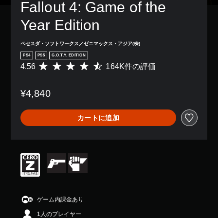
レ
の
Fallout 4: Game of the 
示
き
、
イ
み
や
ま
ゲ
ア
字
Year Edition
コ
す
ー
ウ
幕
ン
。
ム
ト
が
ト
全
ベセスダ・ソフトワークス／ゼニマックス・アジア(株)
を
表
ロ
体
モ
使
示
ー
PS4
PS5
G.O.T.Y. EDITION
の
ノ
っ
さ
ラ
4.56
164K件の評価
難
評
た
ラ
れ
ー
易
価
り
ま
ル
の
度
数
、
す
振
音
¥4,840
を
は
ボ
。
動
声
下
1
タ
で
げ
6
す
ン
カートに追加
も
る
4
べ
配
通
こ
K
て
置
知
と
、
の
を
で
が
平
ス
編
き
で
均
ピ
集
ま
き
評
ー
し
す
ま
価
カ
て
。
す
は
ー
、
。
5
で
操
段
ゲーム内課金あり
同
作
階
じ
方
ゲ
1人のプレイヤー
中