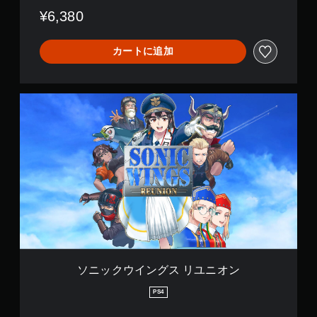
¥6,380
カートに追加
ソ
ニ
ッ
ク
ウ
イ
ン
グ
ス
リ
ユ
ニ
オ
ン
ソニックウイングス リユニオン
PS4