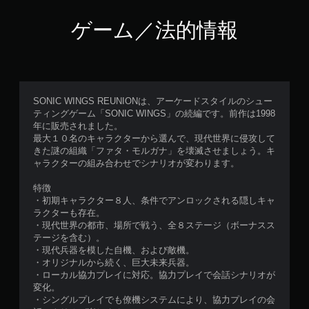
ゲーム／法的情報
SONIC WINGS REUNIONは、アーケードスタイルのシュー
ティングゲーム「SONIC WINGS」の続編です。前作は1998
年に販売されました。
最大１０名のキャラクターから選んで、現代世界に侵攻して
きた謎の組織「ファタ・モルガナ」を壊滅させましょう。キ
ャラクターの組み合わせでシナリオが変わります。
特徴
・初期キャラクター８人、条件でアンロックされる隠しキャ
ラクターも存在。
・現代世界の都市、場所で戦う、全８ステージ（ボーナスス
テージを含む）。
・現代兵器を模した自機、および敵機。
・オリジナルから続く、巨大未来兵器。
・ローカル協力プレイに対応。協力プレイで会話シナリオが
変化。
・シングルプレイでも僚機システムにより、協力プレイの会