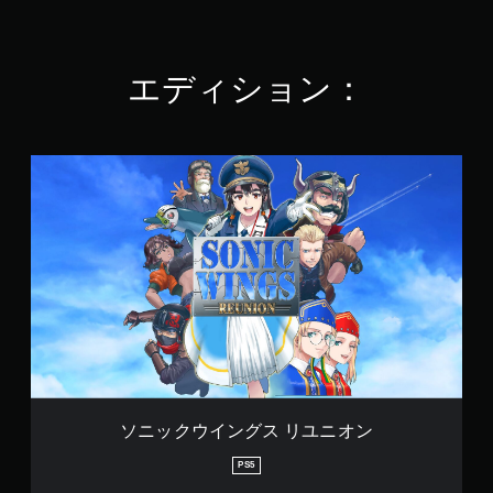
.
4
で
す
エディション：
ソ
ニ
ッ
ク
ウ
イ
ン
グ
ス
リ
ユ
ニ
オ
ン
ソニックウイングス リユニオン
PS5