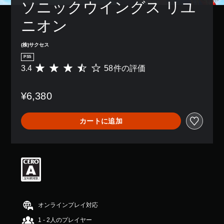
ソニックウイングス リユ
ニオン
(株)サクセス
PS5
3.4
58件の評価
評
価
数
¥6,380
は
5
8
カートに追加
、
平
均
評
価
は
5
段
階
中
オンラインプレイ対応
の
1 - 2人のプレイヤー
3