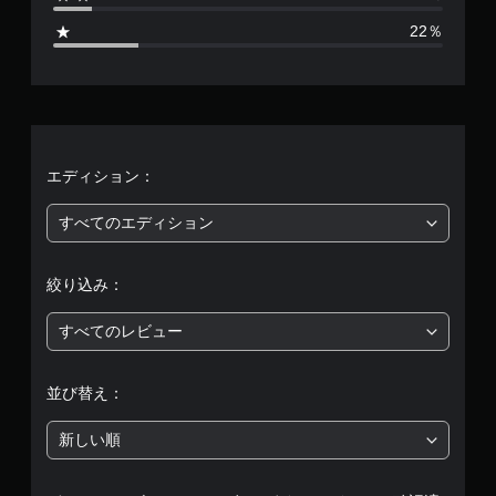
8
22％
、
平
均
評
エディション：
価
すべてのエディション
は
絞り込み：
5
すべてのレビュー
段
階
並び替え：
中
新しい順
の