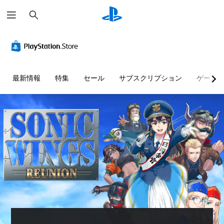
検
索
最新情報
特集
セール
サブスクリプション
ゲーム