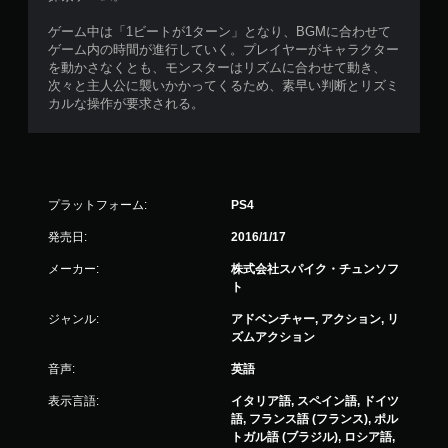
ゲーム中は「1ビートが1ターン」となり、BGMに合わせて
ゲーム内の時間が進行していく。プレイヤーがキャラクター
を動かさなくとも、モンスターはリズムに合わせて動き、
次々と主人公に襲いかかってくるため、素早い判断とリズミ
カルな操作が要求される。
プラットフォーム:
PS4
発売日:
2016/1/17
メーカー:
株式会社スパイク・チュンソフ
ト
ジャンル:
アドベンチャー, アクション, リ
ズムアクション
音声:
英語
表示言語:
イタリア語, スペイン語, ドイツ
語, フランス語 (フランス), ポル
トガル語 (ブラジル), ロシア語,