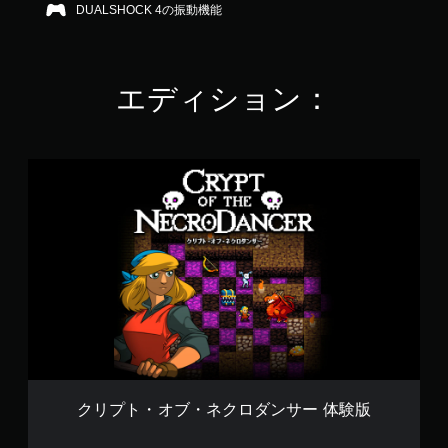
DUALSHOCK 4の振動機能
の
4
.
6
2
エディション：
で
す
ク
リ
プ
ト
・
オ
ブ
・
ネ
ク
ロ
ダ
ン
サ
クリプト・オブ・ネクロダンサー 体験版
ー
体