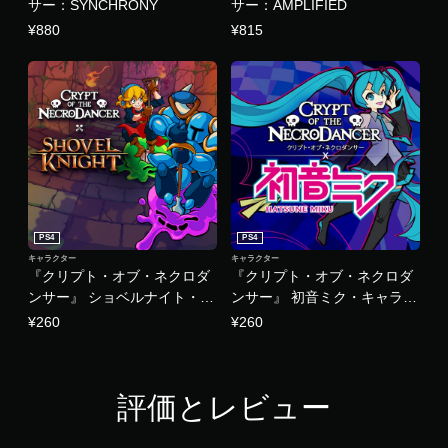
サー：SYNCHRONY
サー：AMPLIFIED
¥880
¥815
PS4
PS4
キャラクター
キャラクター
『クリプト・オブ・ネクロダ
『クリプト・オブ・ネクロダ
ンサー』 ショベルナイト・キ
ンサー』 初音ミク・キャラク
ャラクターDLC
ターDLC
¥260
¥260
評価とレビュー