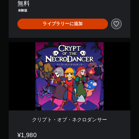
無料
験
版
体験版
ライブラリーに追加
ク
リ
プ
ト
・
オ
ブ
・
ネ
ク
ロ
ダ
ン
サ
クリプト・オブ・ネクロダンサー
ー
¥1,980