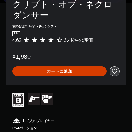
クリプト・オブ・ネクロ
ダンサー
株式会社スパイク・チュンソフト
PS4
4.62
3.4K件の評価
評
価
数
¥1,980
は
3
.
カートに追加
4
K
、
平
均
評
価
は
5
段
1 - 2人のプレイヤー
階
PS4バージョン
中