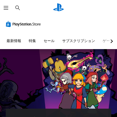
検
索
最新情報
特集
セール
サブスクリプション
ゲーム