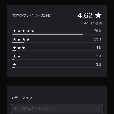
評
4.62
世界のプレイヤーの評価
価
3428件の評価
79％
数
13％
は
4％
3
2％
4
3％
2
8
、
平
エディション：
均
すべてのエディション