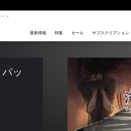
ート
最新情報
特集
セール
サブスクリプション
３パッ