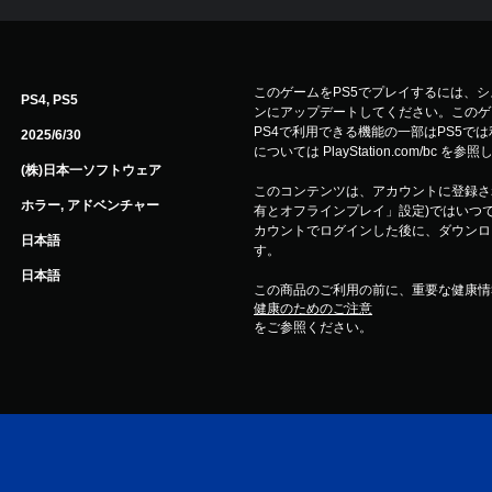
このゲームをPS5でプレイするには、
PS4, PS5
ンにアップデートしてください。このゲ
PS4で利用できる機能の一部はPS5で
2025/6/30
については PlayStation.com/bc を
(株)日本一ソフトウェア
このコンテンツは、アカウントに登録され
ホラー, アドベンチャー
有とオフラインプレイ」設定)ではいつで
カウントでログインした後に、ダウンロ
日本語
す。
日本語
この商品のご利用の前に、重要な健康情
健康のためのご注意
をご参照ください。