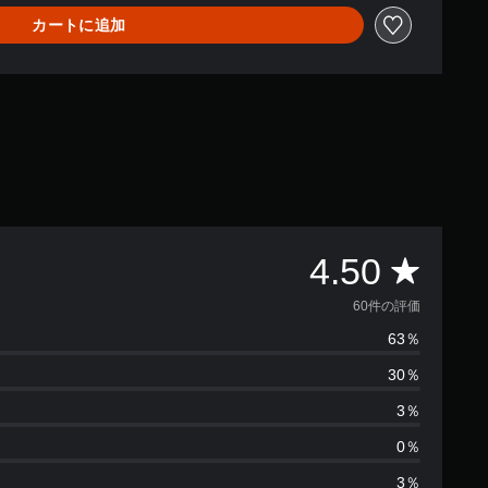
カートに追加
評
4.50
価
60件の評価
63％
数
30％
は
3％
6
0％
3％