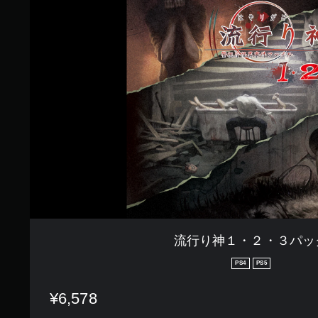
り
神
１
・
２
・
３
パ
ッ
ク
流行り神１・２・３パッ
PS4
PS5
¥6,578