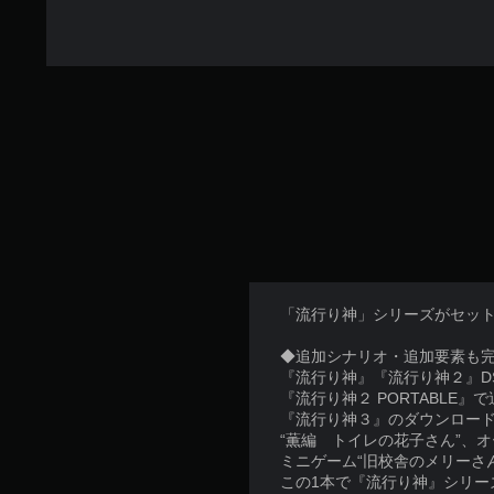
「流行り神」シリーズがセッ
◆追加シナリオ・追加要素も
『流行り神』『流行り神２』D
『流行り神２ PORTABLE』
『流行り神３』のダウンロー
“薫編 トイレの花子さん”、
ミニゲーム“旧校舎のメリーさ
この1本で『流行り神』シリー