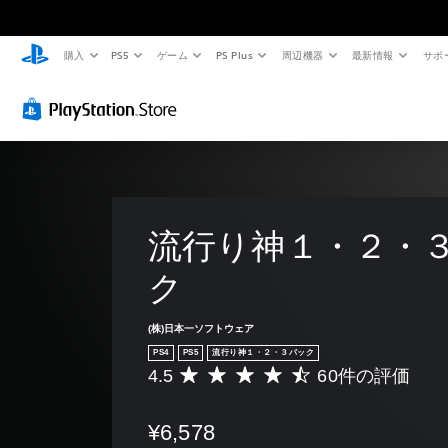
購入
PS5
ゲーム
PS Plus
周辺機器
最新情報
サポ
流行り神１・２・
ク
(株)日本一ソフトウェア
PS4
PS5
流行り神１・２・３パック
4.5
60件の評価
評
価
数
¥6,578
は