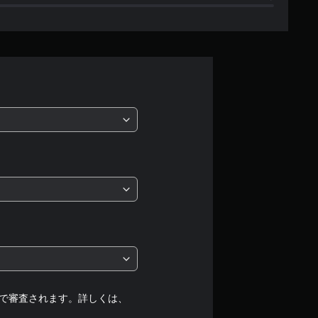
0
、
平
均
評
価
は
5
段
階
中
で審査されます。詳しくは、