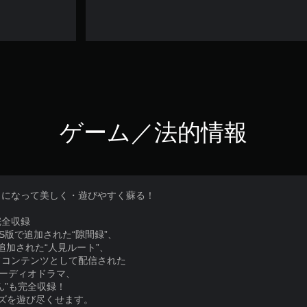
ゲーム／法的情報
トになって美しく・遊びやすく蘇る！
完全収録
S版で追加された“隙間録”、
で追加された“人見ルート”、
ドコンテンツとして配信された
オーディオドラマ、
ん”も完全収録！
ズを遊び尽くせます。