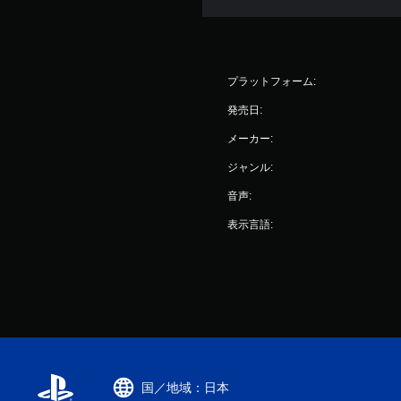
プラットフォーム:
発売日:
メーカー:
ジャンル:
音声:
表示言語:
国／地域：日本