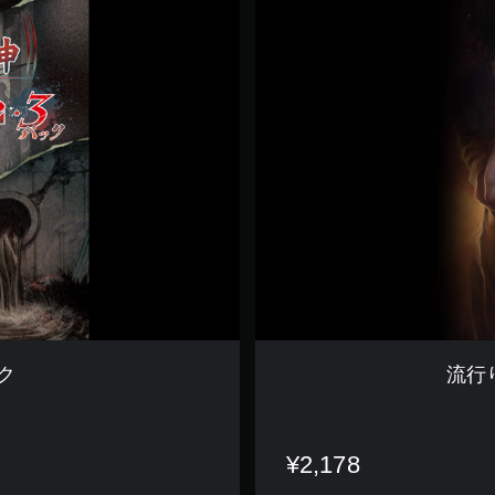
り
神
警
視
庁
怪
異
事
件
フ
ァ
イ
ル
ク
流行
¥2,178