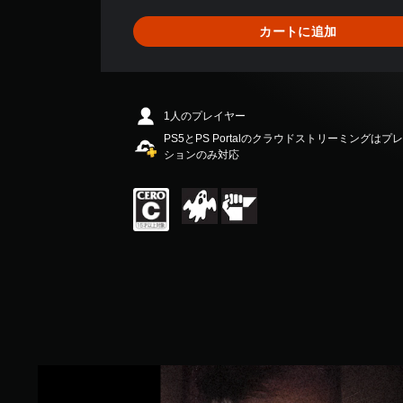
6
0
カートに追加
、
平
均
評
価
1人のプレイヤー
は
PS5とPS Portalのクラウドストリーミングは
5
ションのみ対応
段
階
中
の
4
.
5
で
す
流
行