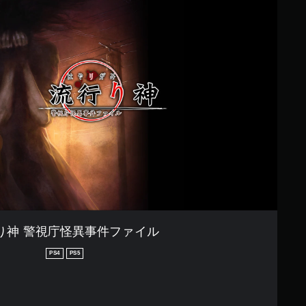
り神 警視庁怪異事件ファイル
PS4
PS5