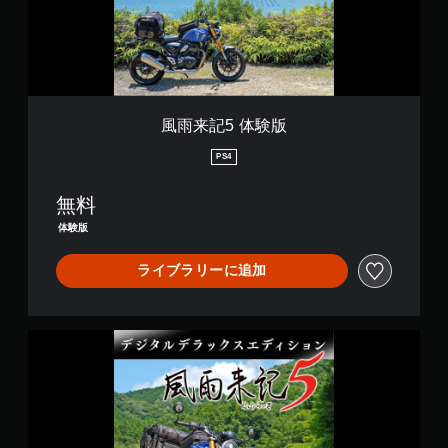
版
風雨来記5 体験版
PS4
無料
体験版
ライブラリーに追加
デ
ジ
タ
ル
デ
ラ
ッ