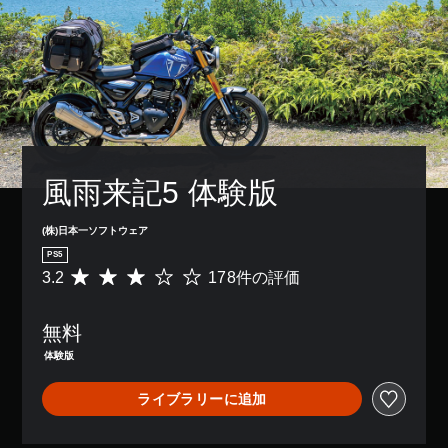
風雨来記5 体験版
(株)日本一ソフトウェア
PS5
3.2
178件の評価
評
価
数
無料
は
1
体験版
7
8
ライブラリーに追加
、
平
均