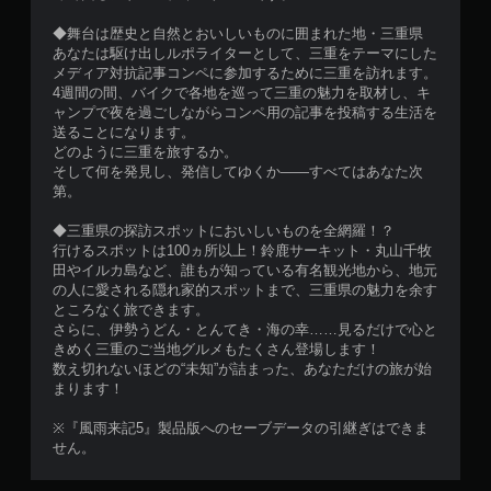
◆舞台は歴史と自然とおいしいものに囲まれた地・三重県
あなたは駆け出しルポライターとして、三重をテーマにした
メディア対抗記事コンペに参加するために三重を訪れます。
4週間の間、バイクで各地を巡って三重の魅力を取材し、キ
ャンプで夜を過ごしながらコンペ用の記事を投稿する生活を
送ることになります。
どのように三重を旅するか。
そして何を発見し、発信してゆくか――すべてはあなた次
第。
◆三重県の探訪スポットにおいしいものを全網羅！？
行けるスポットは100ヵ所以上！鈴鹿サーキット・丸山千牧
田やイルカ島など、誰もが知っている有名観光地から、地元
の人に愛される隠れ家的スポットまで、三重県の魅力を余す
ところなく旅できます。
さらに、伊勢うどん・とんてき・海の幸……見るだけで心と
きめく三重のご当地グルメもたくさん登場します！
数え切れないほどの“未知”が詰まった、あなただけの旅が始
まります！
※『風雨来記5』製品版へのセーブデータの引継ぎはできま
せん。