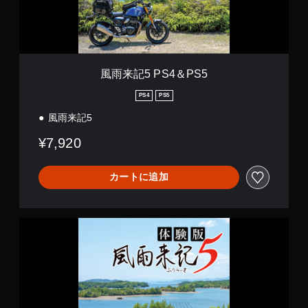
＆
P
S
5
風雨来記5 PS4＆PS5
PS4
PS5
風雨来記5
¥7,920
カートに追加
風
雨
来
記
5
体
験