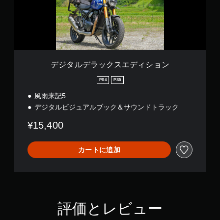
ク
ス
エ
デ
ィ
シ
ョ
デジタルデラックスエディション
ン
PS4
PS5
風雨来記5
デジタルビジュアルブック＆サウンドトラック
¥15,400
カートに追加
評価とレビュー