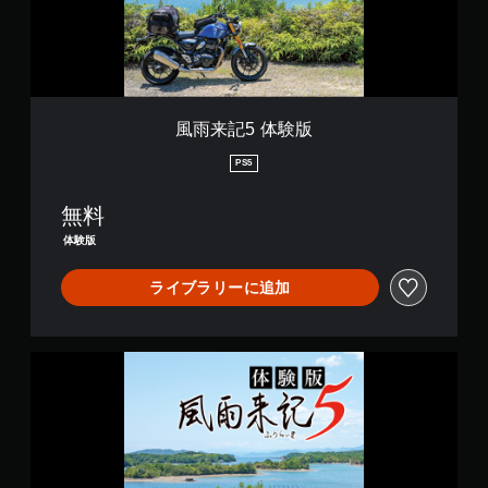
版
風雨来記5 体験版
PS5
無料
体験版
ライブラリーに追加
風
雨
来
記
5
体
験