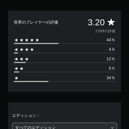
評
3.20
世界のプレイヤーの評価
価
178件の評価
44％
数
4％
は
12％
1
5％
7
34％
8
、
平
均
エディション：
評
すべてのエディション