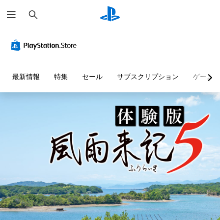
検
索
最新情報
特集
セール
サブスクリプション
ゲーム