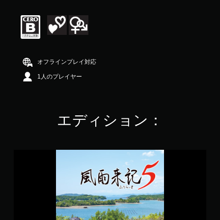
評
価
は
5
段
階
中
オフラインプレイ対応
の
3
1人のプレイヤー
.
2
で
す
エディション：
風
雨
来
記
5
P
S
4