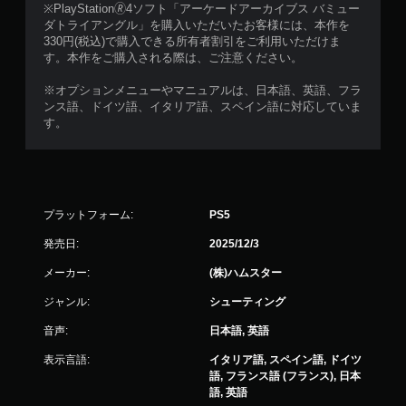
※PlayStation🄬4ソフト「アーケードアーカイブス バミュー
ダトライアングル」を購入いただいたお客様には、本作を
330円(税込)で購入できる所有者割引をご利用いただけま
す。本作をご購入される際は、ご注意ください。
※オプションメニューやマニュアルは、日本語、英語、フラ
ンス語、ドイツ語、イタリア語、スペイン語に対応していま
す。
プラットフォーム:
PS5
発売日:
2025/12/3
メーカー:
(株)ハムスター
ジャンル:
シューティング
音声:
日本語, 英語
表示言語:
イタリア語, スペイン語, ドイツ
語, フランス語 (フランス), 日本
語, 英語