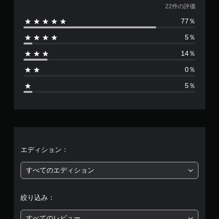
価
22件の評価
77％
数
5％
は
14％
2
0％
2
5％
、
平
均
評
エディション：
価
すべてのエディション
は
絞り込み：
5
すべてのレビュー