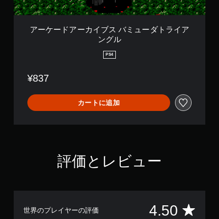
バ
ミ
ュ
アーケードアーカイブス バミューダトライア
ー
ングル
ダ
ト
PS4
ラ
イ
¥837
ア
ン
グ
カートに追加
ル
評価とレビュー
評
4.50
世界のプレイヤーの評価