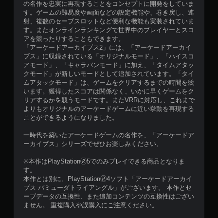
の名作を忠実に再現することをコンセプトに開発をしていま
す。ゲームの難易度や画面などの設定機能や、巻き戻し、連
射、複数のセーブスロットなど便利な機能も実装されていま
す。またオンラインランキングで世界中のプレイヤーとスコ
アを競ったりすることもできます。
「アーケードアーカイブス2」には、「アーケードアーカイ
ブス」に収録されている「オリジナルモード」、「ハイスコ
アモード」、「キャラバンモード」に加え、「タイムアタッ
クモード」が新しいモードとして追加されています。「タイ
ムアタックモード」は、ゲームをクリアするまでの時間を競
います。獲得したスコアは関係なく、いかに早くゲームをク
リアするかを競うモードです。またVRRに対応し、これまで
よりもオリジナルのアーケードゲームに近い挙動を再現する
ことができるようになりました。
一時代を築いたアーケードゲームの名作を、「アーケードア
ーカイブス」シリーズでぜひお楽しみください。
※本作はPlayStation🄬5でのみプレイできる商品となりま
す。
本作とは別に、PlayStation🄬4ソフト「アーケードアーカイ
ブス バミューダトライアングル」がございます。 本作とセ
ーブデータの互換性、また追加コンテンツの互換性はござい
ません。 重複購入や誤購入にご注意ください。