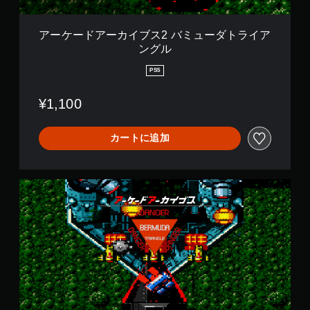
2
バ
ミ
アーケードアーカイブス2 バミューダトライア
ュ
ングル
ー
ダ
PS5
ト
ラ
¥1,100
イ
ア
ン
カートに追加
グ
ル
ア
ー
ケ
ー
ド
ア
ー
カ
イ
ブ
ス