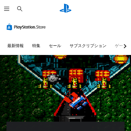
検
索
最新情報
特集
セール
サブスクリプション
ゲーム