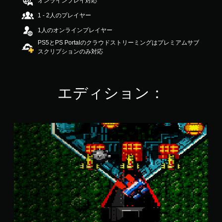
オンラインプレイ対応
の
1 - 2人のプレイヤー
4
.
1人のオンラインプレイヤー
5
PS5とPS Portalのクラウドストリーミングはプレミアムサブ
で
スクリプションのみ対応
す
エディション：
ア
ー
ケ
ー
ド
ア
ー
カ
イ
ブ
ス