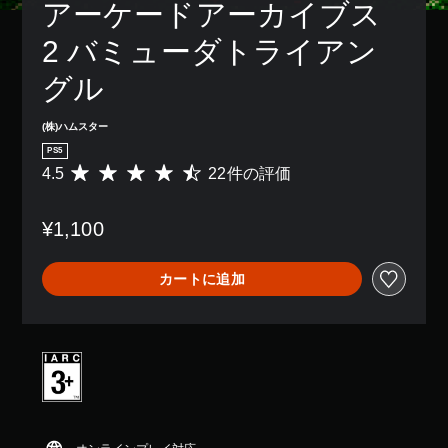
アーケードアーカイブス
2 バミューダトライアン
グル
(株)ハムスター
PS5
4.5
22件の評価
評
価
数
¥1,100
は
2
2
カートに追加
、
平
均
評
価
は
5
段
階
中