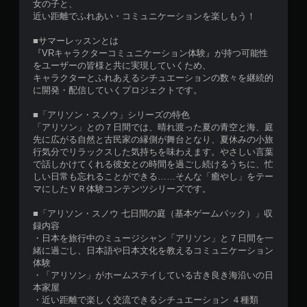
女の子と、
近い距離でふれあい・コミュニケーションを楽しもう！
■サマーレッスンとは
『VRキャラクターコミュニケーション体験』が持つ可能性
をユーザーの皆様と共に実現していくため、
キャラクターとふれあえるシチュエーションの数々を継続的
に開発・配信していくプロジェクトです。
■「アリソン・スノウ」シリーズの特色
「アリソン」との７日間では、晴れ渡った夏の青空と海、庭
先に広がる自然と古民家の縁側が舞台となり、夏休みの小旅
行気分でリラックスした気持ちを味わえます。やさしい言葉
で話しかけてくれる彼女との時間を過ごし続けるうちに、忙
しい日常も忘れることができる……そんな「癒やし」をテー
マにしたＶＲ体験コンテンツシリーズです。
■「アリソン・スノウ 七日間の庭（基本ゲームパック）」収
録内容
・日本を旅行中のミュージシャン「アリソン」と７日間を一
緒に過ごし、日本語や日本文化を教えるコミュニケーション
体験
・「アリソン」がホームステイしている古き良き海沿いの日
本家屋
・近い距離で楽しく交流できるシチュエーション ４種類