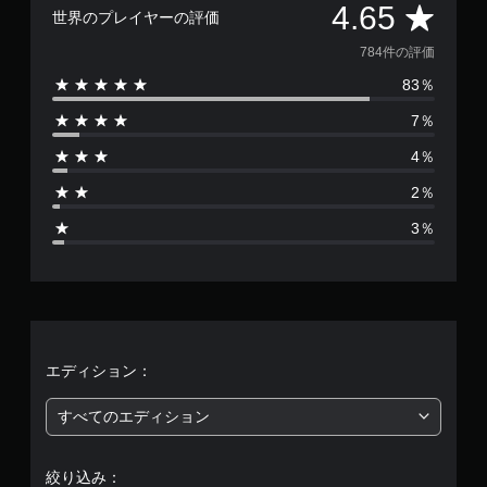
評
4.65
世界のプレイヤーの評価
価
784件の評価
83％
数
7％
は
4％
7
2％
8
3％
4
、
平
均
エディション：
評
すべてのエディション
価
絞り込み：