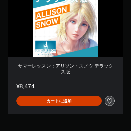
マ
ッ
ー
ク
レ
）
ッ
ス
ン
：
ア
リ
ソ
ン
・
ス
サマーレッスン：アリソン・スノウ デラック
ノ
ス版
ウ
デ
ラ
¥8,474
ッ
ク
ス
カートに追加
版