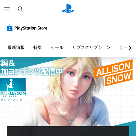
検
索
最新情報
特集
セール
サブスクリプション
ゲーム