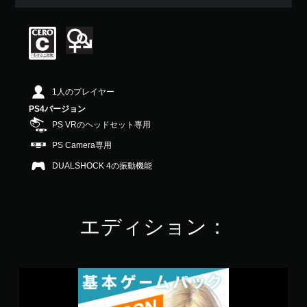
中
の
4
.
6
5
で
1人のプレイヤー
す
PS4バージョン
PS VRのヘッドセット専用
PS Camera専用
DUALSHOCK 4の振動機能
エディション：
サ
マ
ー