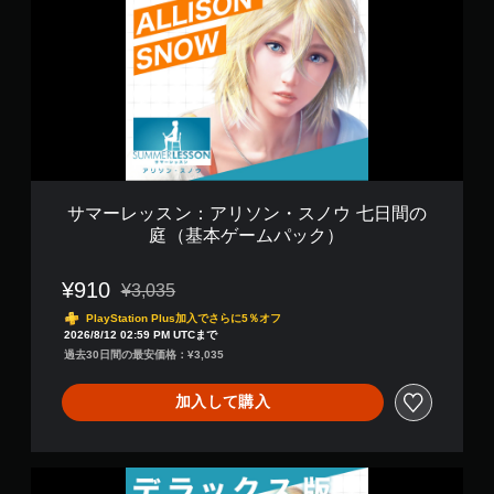
レ
ッ
ス
ン
：
ア
リ
ソ
ン
・
ス
サマーレッスン：アリソン・スノウ 七日間の
ノ
庭（基本ゲームパック）
ウ
七
日
¥910
¥3,035
通常価格¥3,035より値引き
間
PlayStation Plus加入でさらに5％オフ
の
2026/8/12 02:59 PM UTCまで
庭
過去30日間の最安価格：¥3,035
（
基
加入して購入
本
ゲ
ー
ム
サ
パ