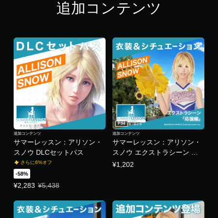
追加コンテンツ
PS4
追加コンテンツ
追加コンテンツ
サマーレッスン：アリソン・
サマーレッスン：アリソン・
スノウ DLCセットパス
スノウ エクストラシーン 応
援編（衣装＆シチュエーショ
さらに6%オフ
¥1,202
ン）
-58%
特別価格 ¥2,283 通常価格 ¥5,438
¥2,283
¥5,438