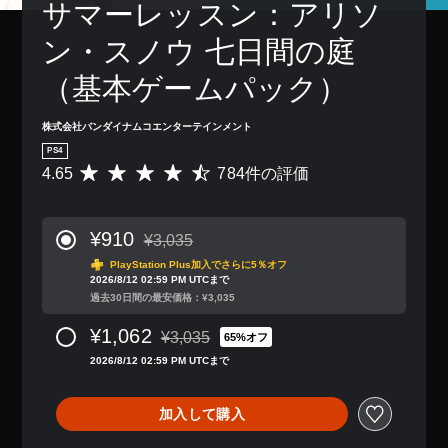
サマーレッスン：アリソ
ン・スノウ 七日間の庭
（基本ゲームパック）
株式会社バンダイナムコエンターテインメント
PS4
4.65
784件の評価
評
価
数
は
¥910
¥3,035
7
通常価格¥3,035より値引き
8
PlayStation Plus加入でさらに5％オフ
2026/8/12 02:59 PM UTCまで
4
過去30日間の最安価格：¥3,035
、
平
¥1,062
¥3,035
均
65%オフ
通常価格¥3,035より値引き
評
2026/8/12 02:59 PM UTCまで
価
は
5
加入して購入
段
階