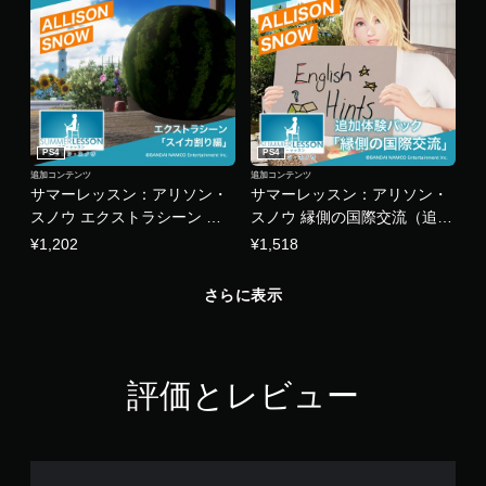
PS4
PS4
追加コンテンツ
追加コンテンツ
サマーレッスン：アリソン・
サマーレッスン：アリソン・
スノウ エクストラシーン ス
スノウ 縁側の国際交流（追加
イカ割り編（衣装＆シチュエ
体験パック）
¥1,202
¥1,518
ーション）
さらに表示
評価とレビュー