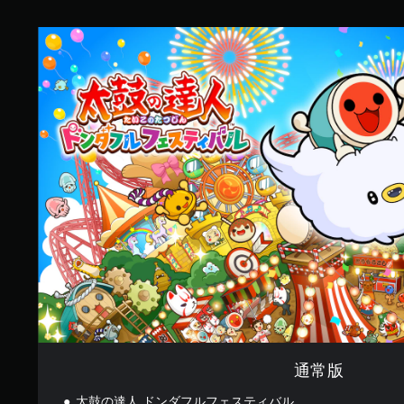
す
通
常
版
通常版
太鼓の達人 ドンダフルフェスティバル