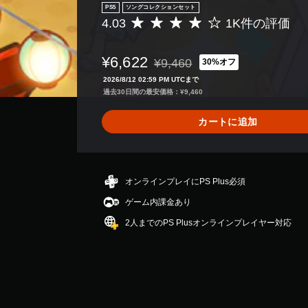
PS5
ソングコレクションセット
4.03
1K件の評価
評
価
数
¥6,622
¥9,460
30%オフ
は
通常価格¥9,460より値引き
1
2026/8/12 02:59 PM UTCまで
K
過去30日間の最安価格：¥9,460
、
平
カートに追加
均
評
価
は
5
オンラインプレイにPS Plus必須
段
ゲーム内課金あり
階
中
2人までのPS Plusオンラインプレイヤー対応
の
4
.
0
3
で