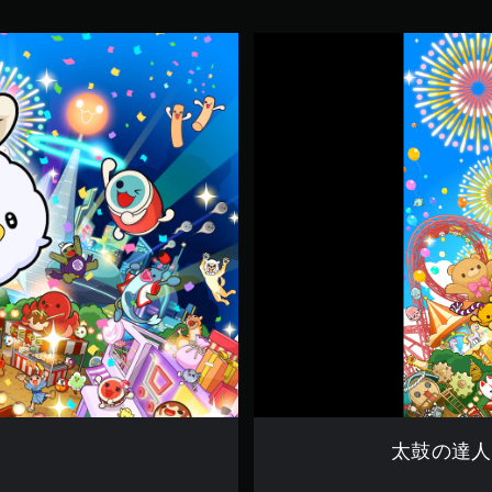
太
鼓
の
達
人
ド
ン
ダ
フ
ル
フ
ェ
ス
テ
ィ
バ
ル
体
験
版
太鼓の達人