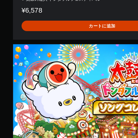
¥6,578
カートに追加
ソ
ン
グ
コ
レ
ク
シ
ョ
ン
セ
ッ
ト