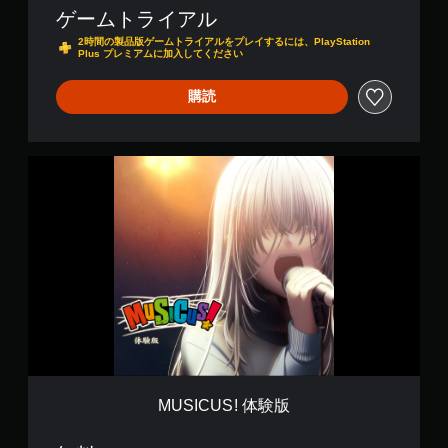
ゲームトライアル
2時間の製品版ゲームトライアルをプレイするには、PlayStation
Plus プレミアムに加入してください
購読
M
U
S
I
C
U
S
!
体
験
版
MUSICUS! 体験版