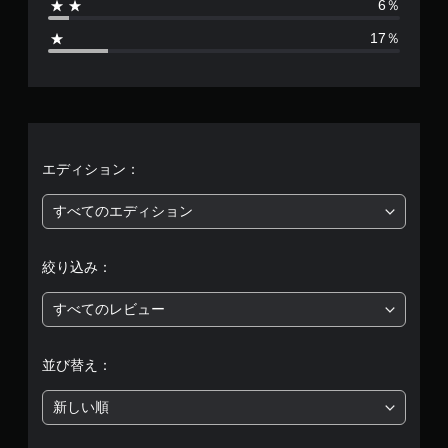
6％
8
17％
、
平
均
評
エディション：
価
すべてのエディション
は
絞り込み：
5
すべてのレビュー
段
階
並び替え：
中
新しい順
の