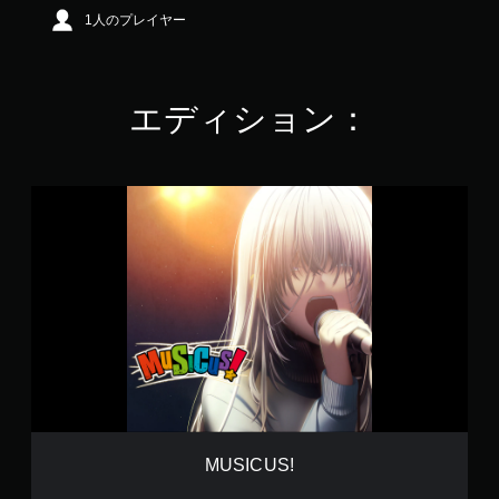
1人のプレイヤー
エディション：
M
U
S
I
C
U
S
!
MUSICUS!