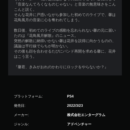
『音楽なんてろくなものじゃない』と音楽の無意味さをこん
こんと説く。
そんな花井に戸惑いながら参加した初めてのライブで、馨は
花鳥風月の音楽に心を奪われてしまう。
数日後、初めてのライブの感動を忘れられない馨の元に届い
たのは『花鳥風月解散』のニュース。
突然の解散に納得いかない馨は花井を説得に向かうものの、
議論は平行線でらちが明かない。
その後も顔を合わせるたびにバンド再開を求める馨に、花井
はこう言う。
『馨君、きみがおれのかわりにロックをやらないか？』
プラットフォーム:
PS4
発売日:
2022/3/23
メーカー:
株式会社エンターグラム
ジャンル:
アドベンチャー