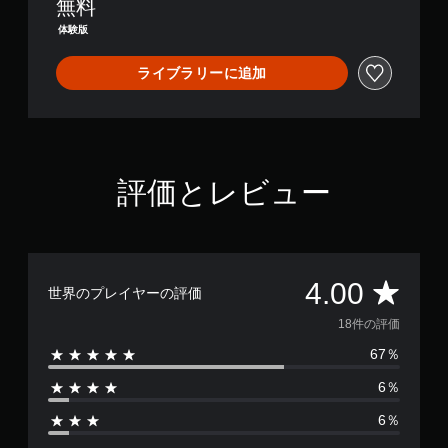
無料
体験版
ライブラリーに追加
評価とレビュー
評
4.00
世界のプレイヤーの評価
価
18件の評価
67％
数
6％
は
6％
1