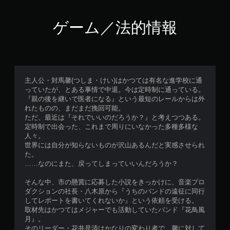
ゲーム／法的情報
主人公・対馬馨(つしま・けい)はかつては有名な進学校に通
っていたが、とある事情で中退。今は定時制に通っている。
『親の後を継いで医者になる』という最短のレールからは外
れたものの、まだまだ挽回可能。
ただ、最近は『それでいいのだろうか？』と考えつつある。
定時制で出会った、これまで周りにいなかった多種多様な
人々。
世界には自分が知らないものが沢山あるんだと実感させられ
た。
……なのにまた、戻ってしまっていいんだろうか？
そんな中、市の懸賞に応募した小説をきっかけに、音楽プロ
ダクションの社長・八木原から『うちのバンドの遠征に同行
してレポートを書いてくれないか』という依頼を受ける。
取材先はかつてはメジャーでも活動していたバンド『花鳥風
月』。
そのリーダー・花井是清はかなりの変わり者で、馨に対して