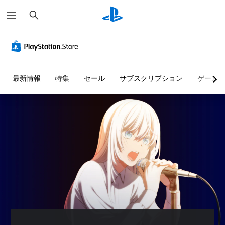
検
索
最新情報
特集
セール
サブスクリプション
ゲーム