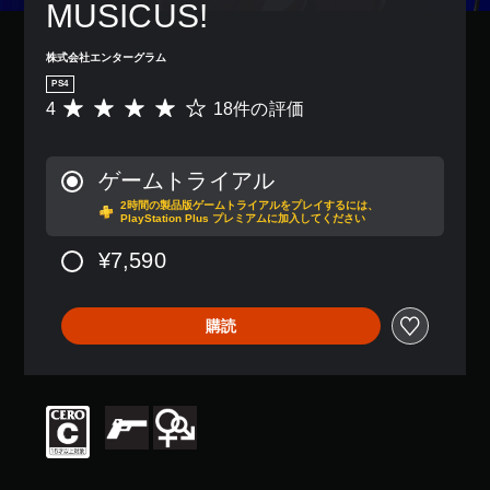
MUSICUS!
株式会社エンターグラム
PS4
4
18件の評価
評
価
数
は
ゲームトライアル
1
2時間の製品版ゲームトライアルをプレイするには、
8
PlayStation Plus プレミアムに加入してください
、
平
¥7,590
均
評
価
購読
は
5
段
階
中
の
4
で
す