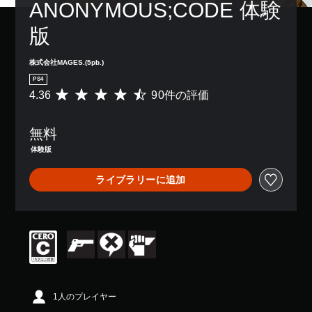
ANONYMOUS;CODE 体験
版
株式会社MAGES.(5pb.)
PS4
4.36
90件の評価
評
価
数
無料
は
9
体験版
0
、
ライブラリーに追加
平
均
評
価
は
5
段
階
中
の
1人のプレイヤー
4