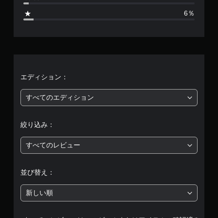
0
6％
、
平
均
評
エディション：
価
すべてのエディション
は
絞り込み：
5
すべてのレビュー
段
階
並び替え：
中
新しい順
の