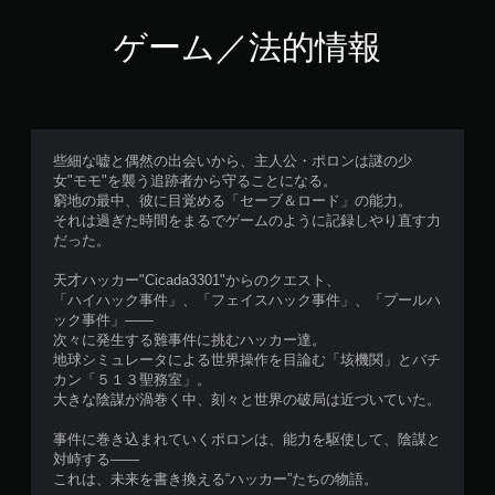
ゲーム／法的情報
些細な嘘と偶然の出会いから、主人公・ポロンは謎の少
女"モモ"を襲う追跡者から守ることになる。
窮地の最中、彼に目覚める「セーブ＆ロード」の能力。
それは過ぎた時間をまるでゲームのように記録しやり直す力
だった。
天才ハッカー"Cicada3301"からのクエスト、
「ハイハック事件」、「フェイスハック事件」、「プールハ
ック事件」――
次々に発生する難事件に挑むハッカー達。
地球シミュレータによる世界操作を目論む「垓機関」とバチ
カン「５１３聖務室」。
大きな陰謀が渦巻く中、刻々と世界の破局は近づいていた。
事件に巻き込まれていくポロンは、能力を駆使して、陰謀と
対峙する――
これは、未来を書き換える“ハッカー”たちの物語。