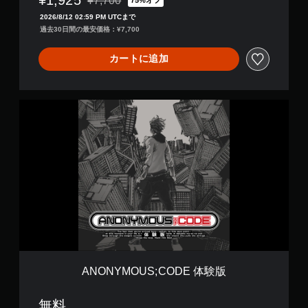
¥7,700
75%オフ
通常価格¥7,700より値引き
2026/8/12 02:59 PM UTCまで
過去30日間の最安価格：¥7,700
カートに追加
A
N
O
N
Y
M
O
U
S
;
C
O
D
E
ANONYMOUS;CODE 体験版
体
験
無料
版