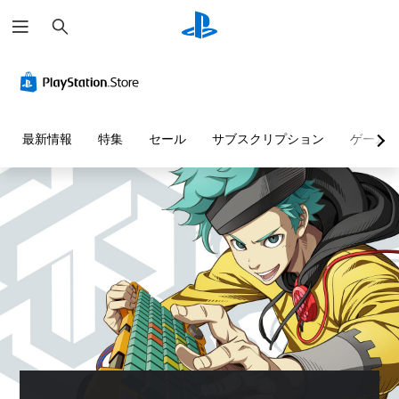
検
索
最新情報
特集
セール
サブスクリプション
ゲーム