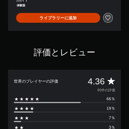
体験版
ライブラリーに追加
評価とレビュー
評
4.36
世界のプレイヤーの評価
価
90件の評価
66％
数
19％
は
7％
9
3％