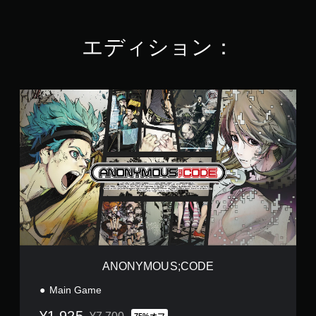
.
3
6
エディション：
で
す
A
N
O
N
Y
M
O
U
S
;
C
O
D
E
ANONYMOUS;CODE
Main Game
¥1,925