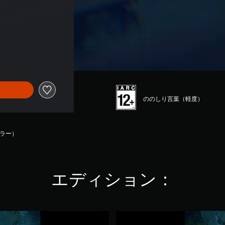
ののしり言葉（軽度）
ーラー）
エディション：
T