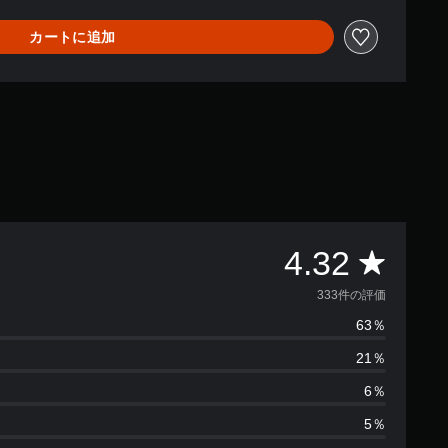
カートに追加
評
4.32
価
333件の評価
63％
数
21％
は
6％
3
5％