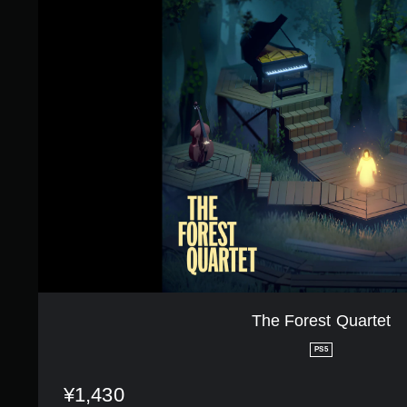
h
3
e
2
F
で
o
す
r
e
s
t
Q
u
a
r
t
e
t
The Forest Quartet
PS5
¥1,430