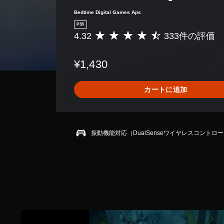
Bedtime Digital Games Aps
PS5
4.32
333件の評価
評
価
数
¥1,430
は
3
3
カートに追加
3
、
平
均
評
振動機能対応（DualSenseワイヤレスコントロ
価
は
5
段
階
中
の
4
T
.