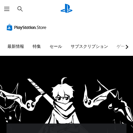
検
索
ボ
ゲ
タ
ー
ン
ム
を
の
押
一
最新情報
特集
セール
サブスクリプション
ゲーム
し
時
続
停
け
止
ず
ゲ
に
ー
プ
ム
レ
の
プ
イ
レ
可
イ
能
中
ボ
や
タ
ム
ン
ー
を
ビ
押
ー