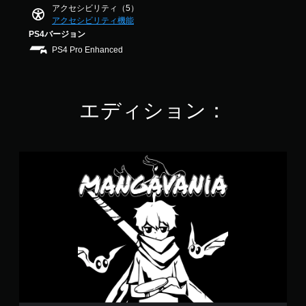
す
ラ
アクセシビリティ（5）
1
。
イ
アクセシビリティ機能
で
ン
す
PS4バージョン
プ
タ
PS4 Pro Enhanced
レ
ッ
イ
チ
の
操
み
作
エディション：
）
な
し
で
プ
M
a
レ
n
イ
g
可
a
能
v
タ
a
ッ
n
チ
i
操
a
作
を
使