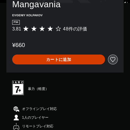
し
Mangavania
パ
続
ー
け
ト
EVGENIY KOLPAKOV
ず
の
に
PS4
再
ゲ
生
3.81
48件の評価
評
ー
中
価
ム
に
数
を
¥660
、
は
プ
ゲ
4
レ
ー
8
イ
カートに追加
ム
、
し
を
平
た
一
均
り
時
評
メ
停
価
ニ
止
は
暴力（軽度）
ュ
で
5
ー
き
段
を
ま
階
操
す
中
オフラインプレイ対応
作
。
の
で
（
1人のプレイヤー
3
き
オ
.
リモートプレイ対応
ま
フ
8