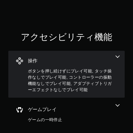
と
き
の
抵
抗
効
アクセシビリティ機能
果
を
使
わ
な
操作
く
て
ボタンを押し続けずにプレイ可能, タッチ操
も
作なしでプレイ可能, コントローラーの振動
ゲ
機能なしでプレイ可能, アダプティブトリガ
ー
ーエフェクトなしでプレイ可能
ム
を
プ
レ
ゲームプレイ
イ
で
ゲームの一時停止
き
ま
す