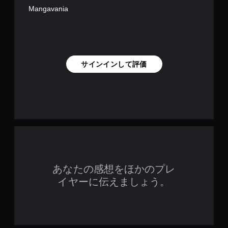
ト
Mangavania
な
し
で
プ
レ
サインインして評価
イ
可
能
ト
リ
ガ
ー
エ
フ
ェ
ク
あなたの感想をほかのプレ
ト
イヤーに伝えましょう。
を
オ
ン
に
し
た