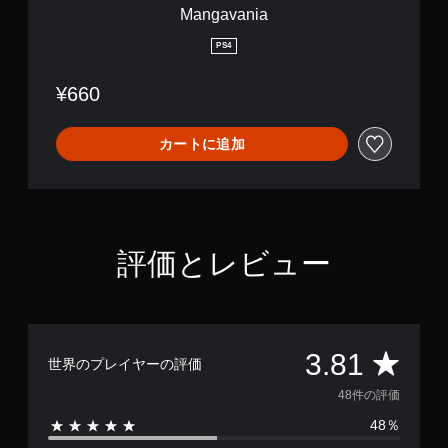
の
Mangavania
振
動
PS4
機
能
¥660
な
し
カートに追加
で
プ
レ
イ
可
能
評価とレビュー
コ
ン
ト
ロ
ー
評
3.81
ラ
世界のプレイヤーの評価
ー
価
48件の評価
の
振
48％
数
動