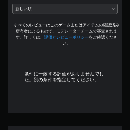
プ
中
レ
新しい順
イ
の
で
き
すべてのレビューはこのゲームまたはアイテムの確認済み
3
ま
所有者によるもので、モデレーターチームで審査されま
す
.
す。詳しくは、
評価とレビューポリシー
をご確認くださ
。
い。
8
ア
ダ
1
プ
で
テ
条件に一致する評価がありませんでし
ィ
す
た。別の条件を指定してください。
ブ
ト
リ
ガ
ー
エ
フ
ェ
ク