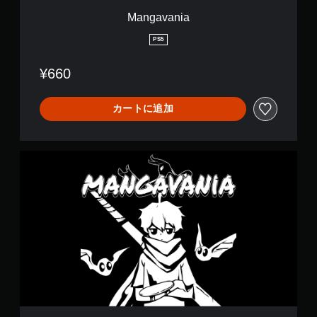
わ
Mangavania
ず
に
PS5
ゲ
ー
¥660
ム
を
プ
カートに追加
レ
イ
で
き
M
ま
a
す
n
。
g
a
v
コ
a
ン
n
ト
i
ロ
a
ー
ラ
ー