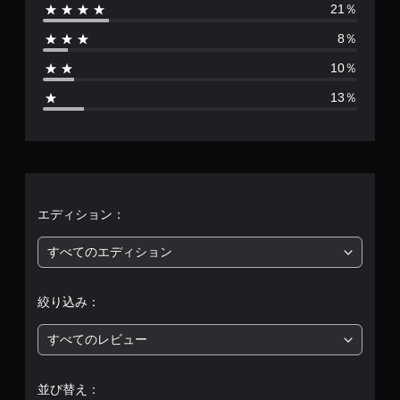
機
21％
は
能
／
8％
4
ハ
プ
10％
8
テ
13％
ィ
、
ッ
ク
フ
平
ィ
ー
均
ド
バ
評
エディション：
ッ
ク
価
すべてのエディション
を
使
は
わ
絞り込み：
ず
5
に
すべてのレビュー
ゲ
段
ー
ム
階
を
並び替え：