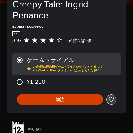
Creepy Tale: Ingrid 
Penance
EVGENIY KOLPAKOV
PS4
3.92
164件の評価
評
価
数
は
ゲームトライアル
1
0.5時間の製品版ゲームトライアルをプレイするには、
6
PlayStation Plus プレミアムに加入してください
4
、
¥1,210
平
均
評
購読
価
は
5
段
階
中
軽い暴力
の