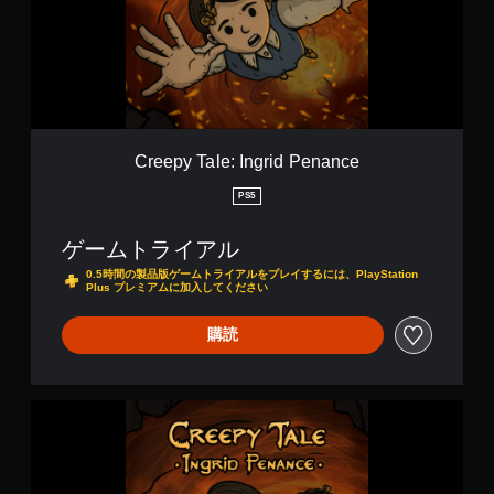
T
a
l
e
:
I
n
g
Creepy Tale: Ingrid Penance
r
i
PS5
d
P
ゲームトライアル
e
n
0.5時間の製品版ゲームトライアルをプレイするには、PlayStation
Plus プレミアムに加入してください
a
n
c
購読
e
C
r
e
e
p