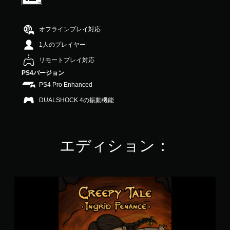
3
.
9
オフラインプレイ対応
2
で
1人のプレイヤー
す
リモートプレイ対応
PS4バージョン
PS4 Pro Enhanced
DUALSHOCK 4の振動機能
エディション：
C
r
e
e
p
y