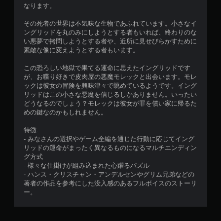
なります。
その死者の世界は不気味な生物であふれています。小さなイ
ングリッドを丸のみにしようとする者もいれば、終わりのな
い悪夢で拷問しようとする者や、近所に見せびらかすために
素敵な像に変えようとする者もいます。
この恐ろしい地獄で果てる運命に思えたイングリッドです
が、お喋り好きで皮肉屋の悪魔モレックと出会います。モレ
ックは彼女の冒険を興味津々で眺めているようです。イング
リッドはこの小さな悪魔を信じるしかありません。いったい
どうなるのでしょう？モレックは彼女が罪を償い家に帰るた
めの鍵なのかもしれません。
特徴:
- みなさんの選択やゲーム全編を通じた行動に応じてイング
リッドの運命がまったく異なるものになるマルチエンディン
グ方式
- 様々な仕掛けが組み込まれた心躍るパズル
- ハンス・クリスチャン・アンデルセンやグリム兄弟などの
著者の作品を参考にした没入感のあるフルボイスのストーリ
ー。