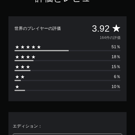
評
3.92
世界のプレイヤーの評価
価
164件の評価
51％
数
18％
は
15％
1
6％
6
10％
4
、
平
均
エディション：