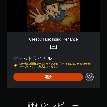
y
T
a
l
e
:
I
n
g
Creepy Tale: Ingrid Penance
r
i
PS4
d
P
ゲームトライアル
e
n
0.5時間の製品版ゲームトライアルをプレイするには、PlayStation
Plus プレミアムに加入してください
a
n
c
購読
e
評価とレビュー