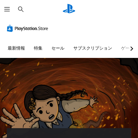
検
索
最新情報
特集
セール
サブスクリプション
ゲーム