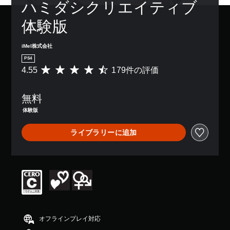
ハミダシクリエイティブ
体験版
iMel株式会社
PS4
4.55
179件の評価
評
価
数
無料
は
1
体験版
7
9
ライブラリーに追加
、
平
均
評
価
は
5
段
階
中
オフラインプレイ対応
の