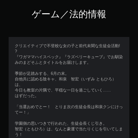
ゲーム／法的情報
クリエイティブで不登校な女の子と前代未聞な生徒会活動!
?
『ワガママハイスペック』『ラズベリーキューブ』でお馴染
みのまどそふとタイトルをお届けします。
季節が足踏みする、6月の末。
自他共に認める陰キャ、和泉 智宏（いずみ ともひろ）
は、
今日も教室の片隅で、平穏な一日を過ごしていく……
はずだった。
「当選おめでとー！ とりま次の生徒会長は和泉クンにけっ
てー！」
学園側の思いつきで行われた、生徒会長くじ引き。
智宏（ともひろ）は、なんと豪運で当たりくじを引いてしま
う！