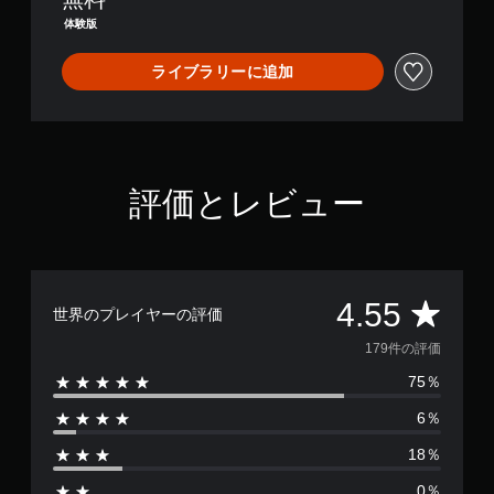
体験版
ライブラリーに追加
評価とレビュー
評
4.55
世界のプレイヤーの評価
価
179件の評価
75％
数
6％
は
18％
1
0％