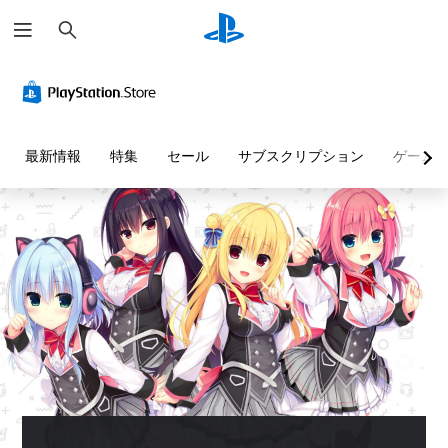
検
索
最新情報
特集
セール
サブスクリプション
ゲーム