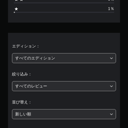
7
1％
9
、
平
均
エディション：
評
すべてのエディション
価
絞り込み：
は
すべてのレビュー
5
段
並び替え：
階
新しい順
中