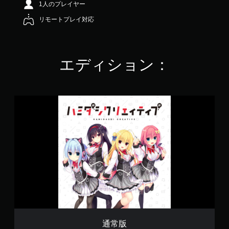
1人のプレイヤー
4
.
リモートプレイ対応
5
5
で
す
エディション：
通
常
版
通常版