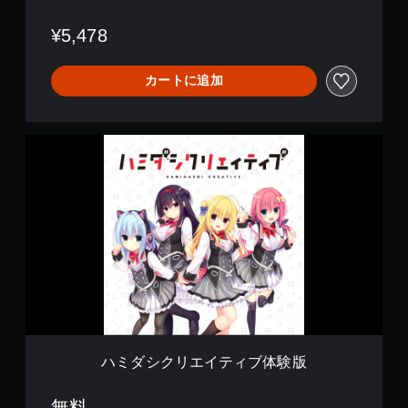
¥5,478
カートに追加
ハ
ミ
ダ
シ
ク
リ
エ
イ
テ
ィ
ブ
体
験
版
ハミダシクリエイティブ体験版
無料