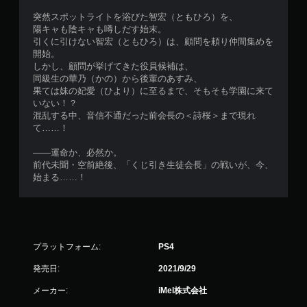
突然スポットライトを浴びた智宏（ともひろ）を、
陽キャも陰キャも噂しだす始末。
引くに引けない智宏（ともひろ）は、顧問を頼り仲間集めを
開始。
しかし、顧問が挙げてきた役員候補は、
同級生の華乃（かの）から後輩のあすみ、
果ては妹の妃愛（ひより）に至るまで、そもそも学園に来て
いない！？
混乱する中、音信不通だった前会長の＜詩桜＞まで現れ
て……！
――運命か、必然か。
前代未聞・空前絶後、「くじ引き生徒会長」の戦いが、今、
始まる……！
プラットフォーム:
PS4
発売日:
2021/9/29
メーカー:
iMel株式会社