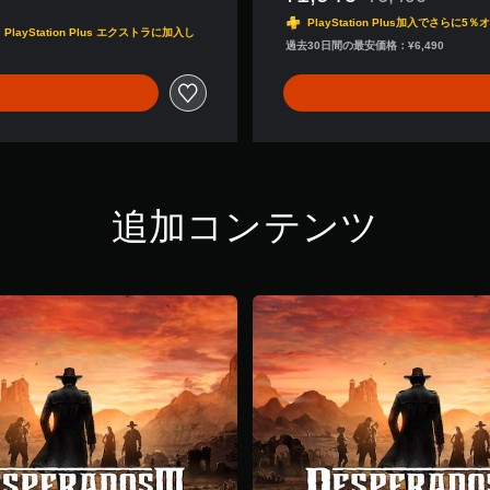
通常価格¥6,49
u
PlayStation Plus加入でさらに5％
x
tation Plus エクストラに加入し
e
過去30日間の最安価格：¥6,490
（
デ
ス
ペ
ラ
ー
ド
ス
追加コンテンツ
３
デ
ジ
タ
ル
デ
ラ
ッ
ク
ス
）