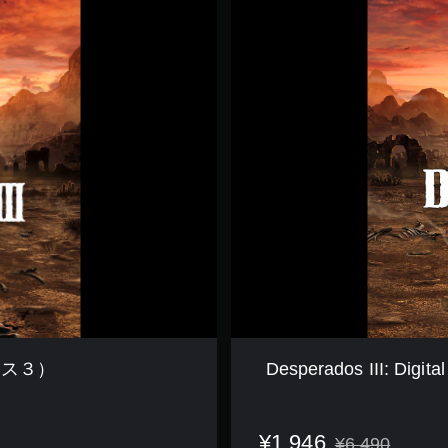
e
s
p
e
r
a
d
o
s
I
I
I
:
D
i
g
i
t
a
ードス３）
Desperados III:
l
D
e
l
¥1,946
¥6,490