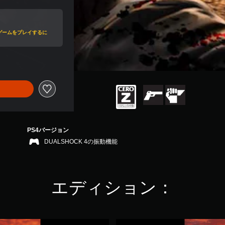
値引き
ゲームをプレイするに
PS4バージョン
DUALSHOCK 4の振動機能
エディション：
D