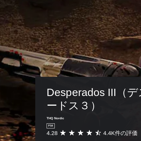
Desperados III
ードス３）
THQ Nordic
PS4
4.28
4.4K件の評価
評
価