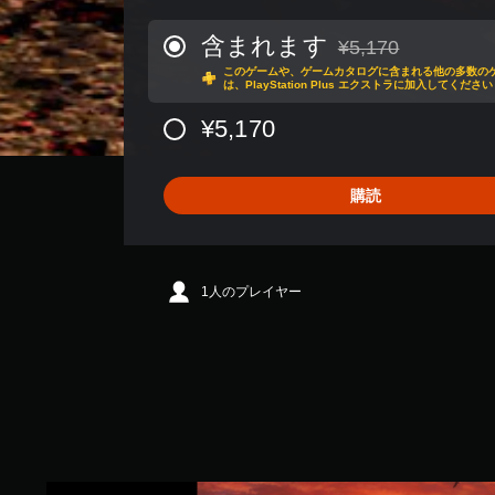
数
は
含まれます
¥5,170
通常価格¥5,170より
4
このゲームや、ゲームカタログに含まれる他の多数の
.
は、PlayStation Plus エクストラに加入してください
4
K
¥5,170
、
平
均
購読
評
価
は
5
段
1人のプレイヤー
階
中
の
4
.
2
8
で
す
D