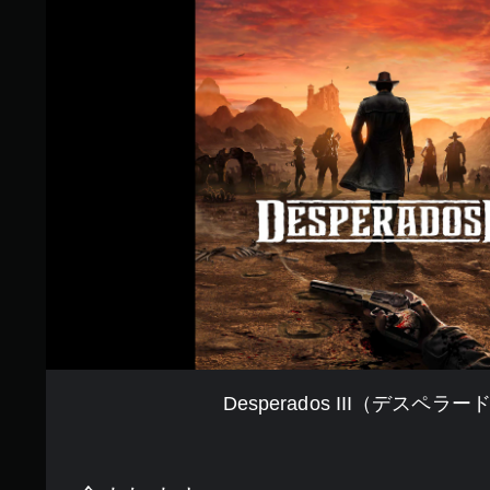
e
s
p
e
r
a
d
o
s
I
I
I
（
デ
ス
ペ
ラ
ー
ド
Desperados III（デスペラ
ス
３
）