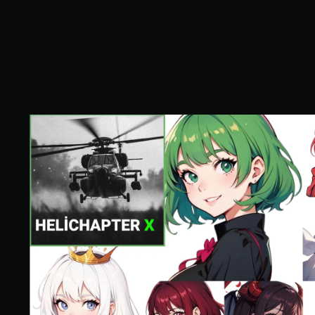
均
評
価
は
5
段
階
中
の
H
3
e
.
l
8
i
3
c
で
h
す
a
p
t
e
r
X
w
i
t