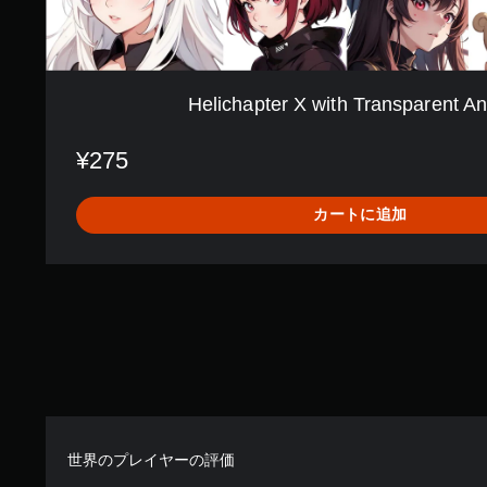
h
T
r
a
n
Helichapter X with Transparent A
s
p
a
¥275
r
e
カートに追加
n
t
A
n
i
m
e
A
v
a
t
a
世界のプレイヤーの評価
r