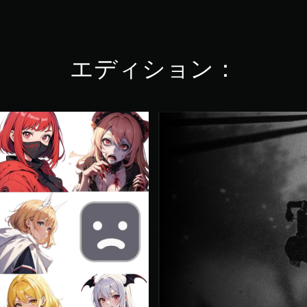
エディション：
H
e
l
i
c
h
a
p
t
e
r
X