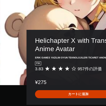
Helichapter X with Tran
Anime Avatar
ERIK GAMES YAZILIM OYUN TEKNOLOJILERI TICARET ANON
PS4
3.83
957件の評価
評
価
数
¥275
は
9
5
カートに追加
7
、
平