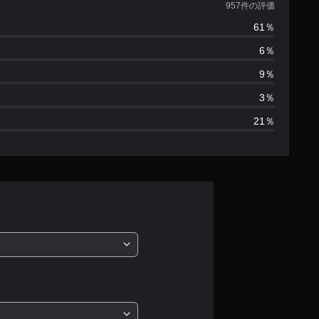
価
957件の評価
61％
数
6％
は
9％
9
3％
21％
5
7
、
平
均
評
価