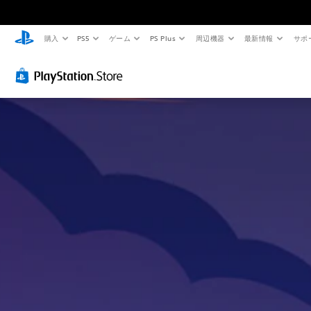
購入
PS5
ゲーム
PS Plus
周辺機器
最新情報
サポ