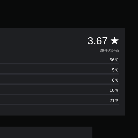
評
3.67
価
39件の評価
56％
数
5％
は
8％
3
10％
21％
9
、
平