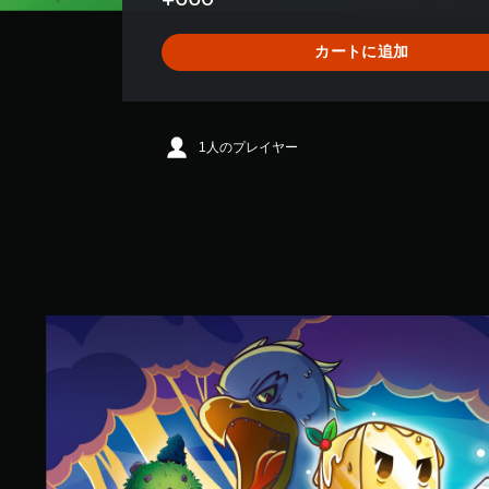
3
9
カートに追加
、
平
均
評
価
1人のプレイヤー
は
5
段
階
中
の
3
.
D
6
r
7
.
で
O
す
i
l