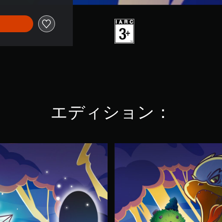
エディション：
D
r
.
O
i
l