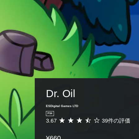
Dr. Oil
ESDigital Games LTD
PS4
3.67
39件の評価
評
価
数
¥660
は