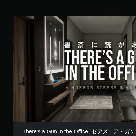
3
7
で
T
す
h
e
r
e
'
s
a
G
u
n
i
n
t
h
e
O
f
f
i
There's a Gun in the Office -ゼアズ
c