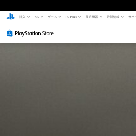
購入
PS5
ゲーム
PS Plus
周辺機器
最新情報
サポ