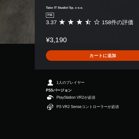
Take IT Studio! Sp. z o.o.
PS5
3.37
158件の評価
評
価
数
¥3,190
は
1
5
カートに追加
8
、
平
均
評
1人のプレイヤー
価
PS5バージョン
は
PlayStation VR2が必須
5
段
PS VR2 Senseコントローラーが必須
階
中
の
3
.