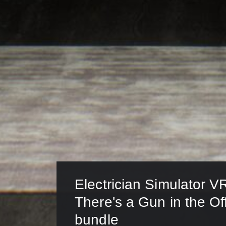
Electrician Simulator V
There's a Gun in the Off
bundle