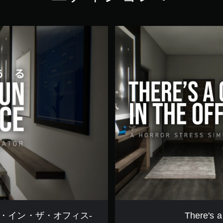
T
h
e
r
e
'
s
a
G
u
n
i
n
t
h
e
O
f
f
i
・ア・ガン・イン・ザ・オフィス-
There's a
c