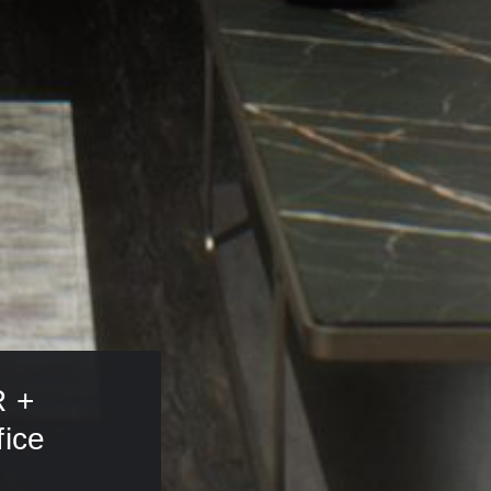
R + 
ice 