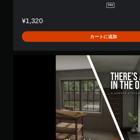
e
PS5
-
ゼ
¥1,320
ア
ズ
・
カートに追加
ア
・
ガ
ン
E
・
l
イ
e
ン
c
・
t
ザ
r
・
i
オ
c
フ
i
ィ
a
ス
n
-
S
i
m