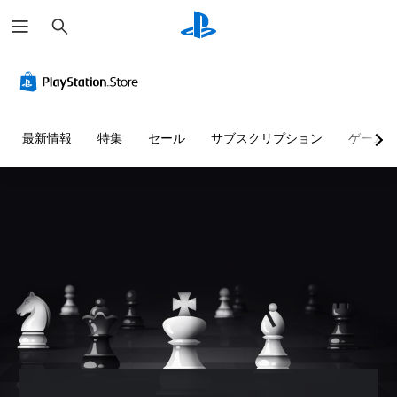
検
索
最新情報
特集
セール
サブスクリプション
ゲーム