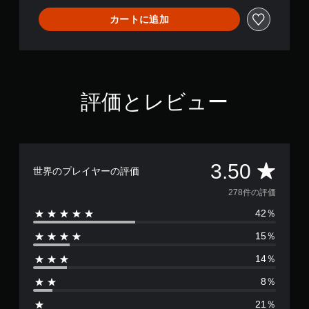
カートに追加
評価とレビュー
評
3.50
世界のプレイヤーの評価
価
278件の評価
42％
数
15％
は
14％
2
8％
7
21％