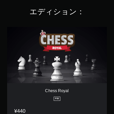
5
で
エディション：
す
C
h
e
s
s
R
o
y
a
l
Chess Royal
PS5
¥440