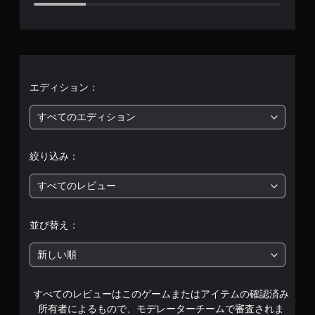
8
、
平
均
エディション：
評
すべてのエディション
価
絞り込み：
は
すべてのレビュー
5
段
並び替え：
階
新しい順
中
すべてのレビューはこのゲームまたはアイテムの確認済み
の
所有者によるもので、モデレーターチームで審査されま