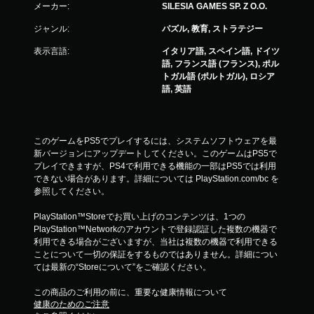
メーカー:
SILESIA GAMES SP. Z O.O.
ジャンル:
パズル, 教育, ストラテジー
表示言語:
イタリア語, スペイン語, ドイツ
語, フランス語 (フランス), ポル
トガル語 (ポルトガル), ロシア
語, 英語
このゲームをPS5でプレイするには、システムソフトウェアを最
新バージョンにアップデートしてください。このゲームはPS5で
プレイできますが、PS4で利用できる機能の一部はPS5では利用
できない場合があります。詳細については PlayStation.com/bc を
参照してください。
PlayStation™Storeでお買い上げのコンテンツは、1つの
PlayStation™Networkのアカウントで登録認証した複数の機器で
利用できる場合がございますが、当社は複数の機器で利用できる
ことについて一切の保証をするものではありません。詳細につい
ては最新の“Storeについて”をご確認ください。
この商品のご利用の前に、重要な健康情報について
健康のためのご注意