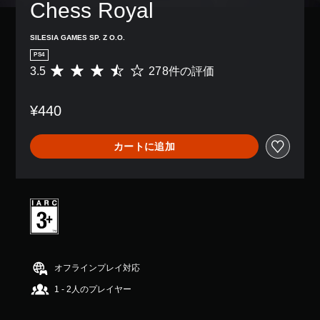
Chess Royal
SILESIA GAMES SP. Z O.O.
PS4
3.5
278件の評価
評
価
数
¥440
は
2
7
カートに追加
8
、
平
均
評
価
は
5
段
階
オフラインプレイ対応
中
1 - 2人のプレイヤー
の
3
.