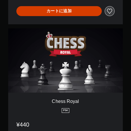
カートに追加
C
h
e
s
s
R
o
y
a
l
Chess Royal
PS4
¥440