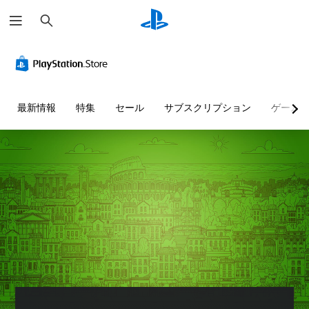
検
索
最新情報
特集
セール
サブスクリプション
ゲーム