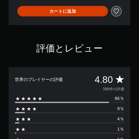
カートに追加
評価とレビュー
評
4.80
世界のプレイヤーの評価
価
388件の評価
86％
数
9％
は
4％
3
1％
8