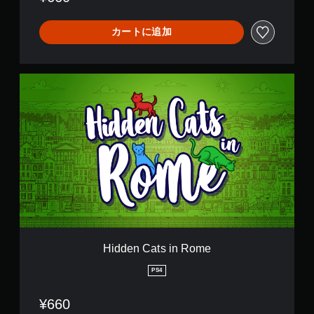
カートに追加
H
i
d
d
e
n
C
a
t
s
i
n
R
o
Hidden Cats in Rome
m
e
PS4
¥660