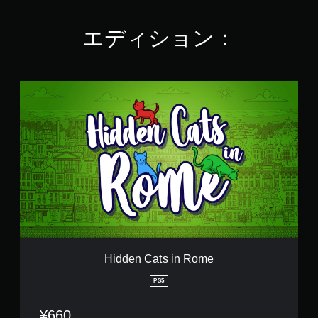
8
で
エディション：
す
H
i
d
d
e
n
C
a
t
s
i
n
R
o
Hidden Cats in Rome
m
e
PS5
¥660