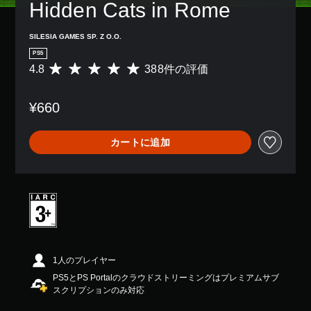
Hidden Cats in Rome
SILESIA GAMES SP. Z O.O.
PS5
4.8
388件の評価
評
価
数
¥660
は
3
8
カートに追加
8
、
平
均
評
価
は
5
段
階
1人のプレイヤー
中
PS5とPS Portalのクラウドストリーミングはプレミアムサブ
の
スクリプションのみ対応
4
.