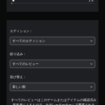
1％
8
、
平
均
エディション：
評
すべてのエディション
価
絞り込み：
は
すべてのレビュー
5
段
並び替え：
階
新しい順
中
すべてのレビューはこのゲームまたはアイテムの確認済み
の
所有者によるもので、モデレーターチームで審査されま