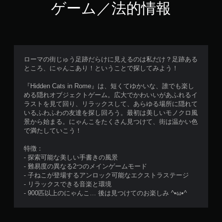
ゲーム／法的情報
ローマの街じゅう足跡だらけに見えるのは私だけ？足跡ある
ところ、にゃんこあり！ということで探してみよう！
『Hidden Cats in Rome』は、短くてゆかいな、誰でも楽し
める隠れオブジェクトゲーム。広大でかわいいがあふれるイ
ラストを見て回り、リラックスして、あらゆる場所に隠れて
いるふわふわの友達を探し回ろう。最初は美しいモノクロ風
景から始まる。にゃんこをたくさん見つけて、街は温かい色
で満たしていこう！
特徴：
- 探索可能な美しい手書きの風景
- 難易度の異なる2つのメインゲームモード
- 子ねこが登場するアンロック可能なエクストラステージ
- リラックスできる音楽と環境
- 900匹以上のにゃんこ… 後は見つけてのお楽しみ ^•ω•^