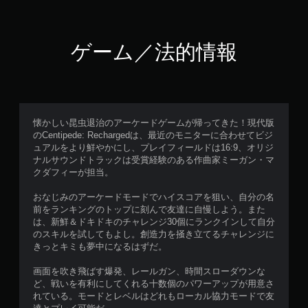
ゲーム／法的情報
懐かしい昆虫退治のアーケードゲームが帰ってきた！現代版
のCentipede: Rechargedは、最近のモニターに合わせてビジ
ュアルをより鮮やかにし、プレイフィールドは16:9、オリジ
ナルサウンドトラックは受賞経験のある作曲家ミーガン・マ
クダフィーが担当。
おなじみのアーケードモードでハイスコアを狙い、自分の名
前をランキングのトップに刻んで友達に自慢しよう。また
は、新鮮＆ドキドキのチャレンジ30個にランクインして自分
のスキルを試してもよし。創造力を掻き立てるチャレンジに
きっとキミも夢中になるはずだ。
画面を吹き飛ばす爆発、レールガン、時間スローダウンな
ど、戦いを有利にしてくれる十数個のパワーアップが用意さ
れている。モードとレベルはどれもローカル協力モードで友