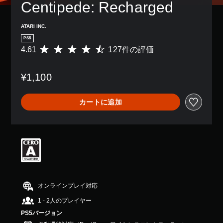
Centipede: Recharged
ATARI INC.
PS5
4.61
127件の評価
評
価
数
¥1,100
は
1
2
カートに追加
7
、
平
均
評
価
は
5
段
階
オンラインプレイ対応
中
1 - 2人のプレイヤー
の
4
PS5バージョン
.