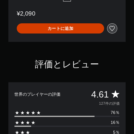
d
l
¥2,090
e
:
C
カートに追加
e
n
t
i
p
e
評価とレビュー
d
e
+
B
l
a
評
4.61
世界のプレイヤーの評価
c
k
価
127件の評価
W
i
76％
数
d
o
16％
は
w
5％