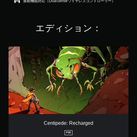
振動機能対応（DualSenseワイヤレスコントローラー）
6
1
で
す
エディション：
C
e
n
t
i
p
e
d
e
:
R
e
c
h
Centipede: Recharged
a
r
PS5