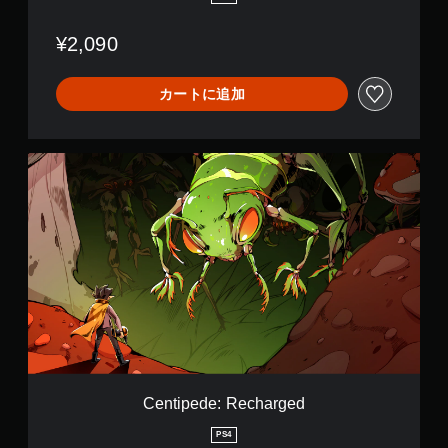
d
l
¥2,090
e
:
C
カートに追加
e
n
t
i
C
p
e
e
n
d
t
e
i
+
p
B
e
l
d
a
e
c
:
k
R
W
e
i
c
d
h
Centipede: Recharged
o
a
w
r
PS4