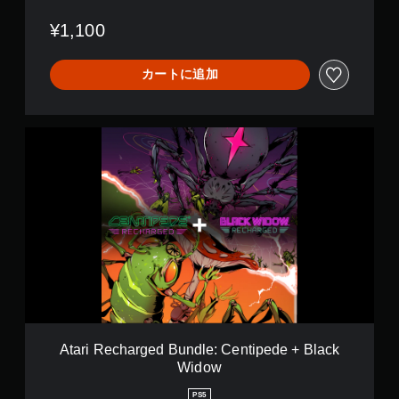
g
e
¥1,100
d
カートに追加
A
t
a
r
i
R
e
c
h
a
r
g
e
d
Atari Recharged Bundle: Centipede + Black
B
Widow
u
n
PS5