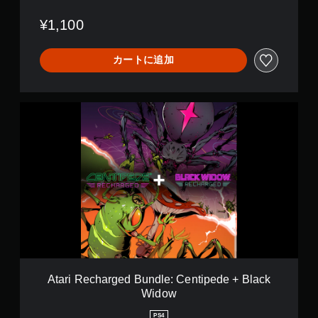
g
e
¥1,100
d
カートに追加
A
t
a
r
i
R
e
c
h
a
r
g
e
d
Atari Recharged Bundle: Centipede + Black
B
Widow
u
n
PS4