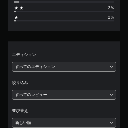
1
2％
2
2％
7
、
平
均
エディション：
評
すべてのエディション
価
絞り込み：
は
すべてのレビュー
5
段
並び替え：
階
新しい順