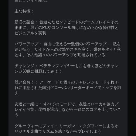
達とプレイ可能だ。
主な特徴：
新旧の融合： 昔遊んだセンチピードのゲームプレイをその
ままに、最近のPCやコンソール向けになめらかな操作性と
ビジュアルを実装
パワーアップ： 自由に使える十数個のパワーアップ ― 敵を
追い払う、サイドからの攻撃でスキを突く、爆弾を次々と落
とす、その他諸々のパワーアップが用意されている
チャレンジ： ベテランプレイヤーも舌を巻くほどのチャレ
ンジ30個に挑戦してみよう
競い合おう： アーケードと個々のチャレンジモードそれぞ
れに用意された国別グローバルリーダーボードでトップを狙
え
友達と一緒に： すべてのモードで、友達とローカル協力プ
レイが可能。昆虫を退治しながら一緒にスコアを上げていこ
う
グルーヴィーにプレイ： ミーガン・マクダフィーによるオ
リジナル楽曲でリズムを感じながらプレイしよう