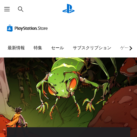
検
索
最新情報
特集
セール
サブスクリプション
ゲーム