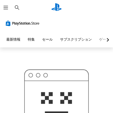
検
お
索
探
し
の
ペ
ー
ジ
は
見
最新情報
特集
セール
サブスクリプション
ゲーム
つ
か
り
ま
せ
ん
で
し
た
。