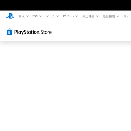
お
探
し
購入
PS5
ゲーム
PS Plus
周辺機器
最新情報
サポ
の
ペ
ー
ジ
は
見
つ
か
り
ま
せ
ん
で
し
た
。