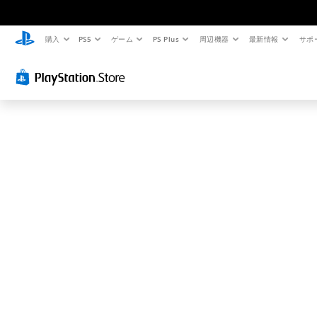
お
探
し
購入
PS5
ゲーム
PS Plus
周辺機器
最新情報
サポ
の
ペ
ー
ジ
は
見
つ
か
り
ま
せ
ん
で
し
た
。