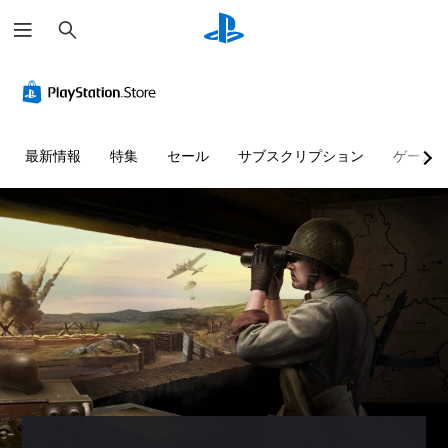
検
索
最新情報
特集
セール
サブスクリプション
ゲーム