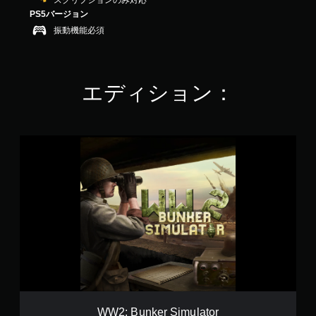
スクリプションのみ対応
9
PS5バージョン
3
振動機能必須
で
す
エディション：
W
W
2
:
B
u
n
k
e
r
S
i
m
u
WW2: Bunker Simulator