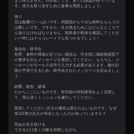
まで待ちません。日が短くても、多くの課題が待っていま
す。体力を取り戻すために食事を用意しましょう。
漁り
空は敵機でいっぱいです。同盟国から十分な材料をもらうの
は難しいです。ですから、生き残るためにはどんなところで
も漁りなければなりません。戦死者の死体を確認してくださ
いー時にはチョコレートでも見つかるでしょう！
複合化・暗号化
包帯、食料や弾薬が足りない場合は、司令部に補給物資投下
の要求を伝えメッセージを通信してください。もちろん、メ
ッセージがモールス信号で入力する必要があります。敵の計
画が予測できるため、暗号化されたメッセージを読みましょ
う。
銃撃、殺害、破壊
だからここにいるのです。対空砲や対戦車用をよく活用し
て、用心深くミッションを遂行してください。
覚悟してください:兵士の運命は変わらないものです。なぜ
第101軍の兵士が有名になったのか知っていますか？
死ぬか生き抜ける
できるだけ多くの敵を排除しながら