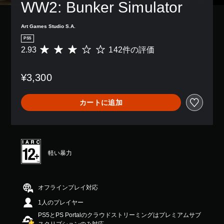
WW2: Bunker Simulator
Art Games Studio S.A.
PS5
2.93
142件の評価
評
価
数
¥3,300
は
1
4
カートに追加
2
、
平
均
評
価
軽い暴力
は
5
段
階
オフラインプレイ対応
中
1人のプレイヤー
の
2
PS5とPS Portalのクラウドストリーミングはプレミアムサブ
.