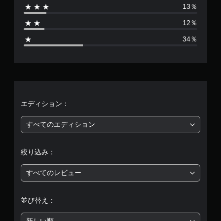
13％
1
12％
4
34％
2
、
平
均
エディション：
評
すべてのエディション
価
絞り込み：
は
すべてのレビュー
5
段
並び替え：
階