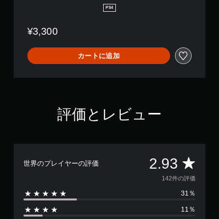
a
PS4
t
o
¥3,300
r
カートに追加
評価とレビュー
評
2.93
世界のプレイヤーの評価
価
142件の評価
31％
数
11％
は