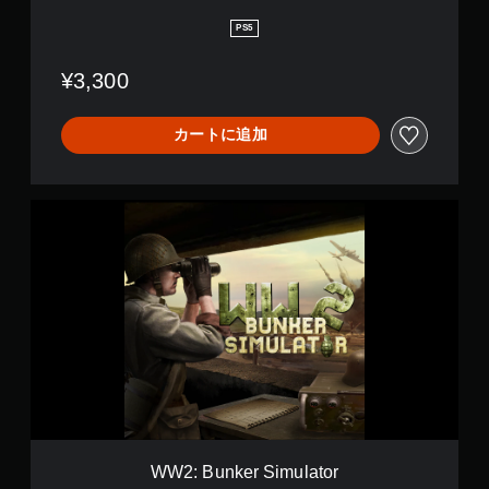
l
a
PS5
t
o
¥3,300
r
カートに追加
W
W
2
:
B
u
n
k
e
r
S
i
m
u
WW2: Bunker Simulator
l