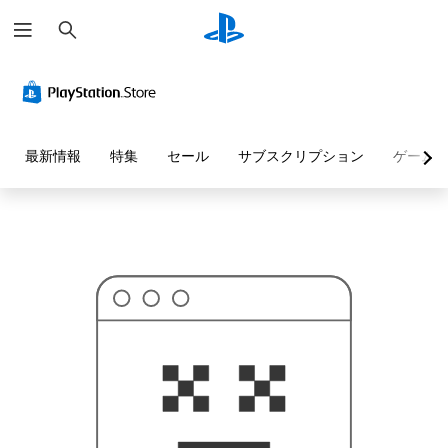
検
お
索
探
し
の
ペ
ー
ジ
は
見
最新情報
特集
セール
サブスクリプション
ゲーム
つ
か
り
ま
せ
ん
で
し
た
。