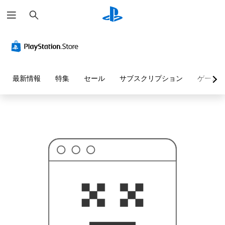
検
お
索
探
し
の
ペ
ー
ジ
は
見
最新情報
特集
セール
サブスクリプション
ゲーム
つ
か
り
ま
せ
ん
で
し
た
。