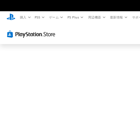
お
探
し
購入
PS5
ゲーム
PS Plus
周辺機器
最新情報
サポ
の
ペ
ー
ジ
は
見
つ
か
り
ま
せ
ん
で
し
た
。