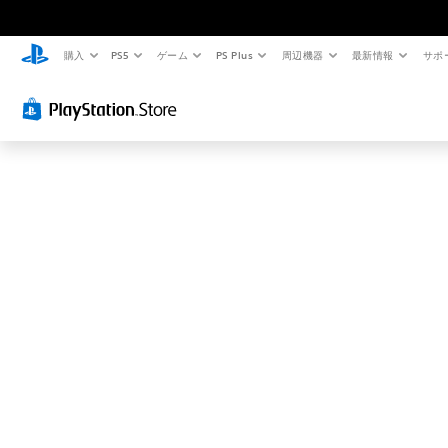
お
探
し
購入
PS5
ゲーム
PS Plus
周辺機器
最新情報
サポ
の
ペ
ー
ジ
は
見
つ
か
り
ま
せ
ん
で
し
た
。