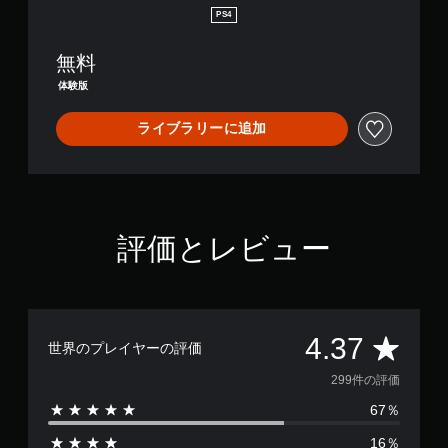
D
PS4
e
m
無料
o
体験版
ライブラリーに追加
評価とレビュー
評
4.37
世界のプレイヤーの評価
価
299件の評価
67％
数
16％