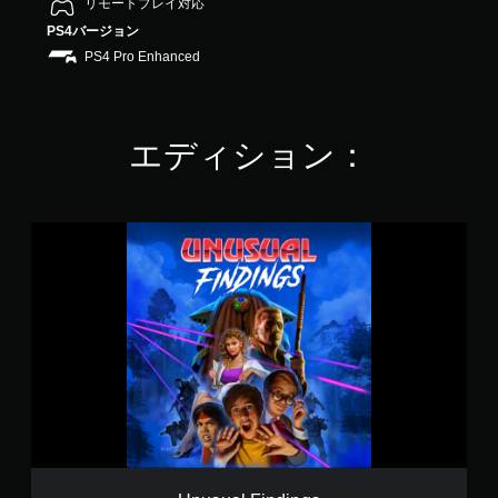
リモートプレイ対応
3
PS4バージョン
7
で
PS4 Pro Enhanced
す
エディション：
U
n
u
s
u
a
l
F
i
n
d
i
n
g