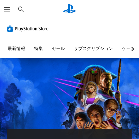
検
索
最新情報
特集
セール
サブスクリプション
ゲーム