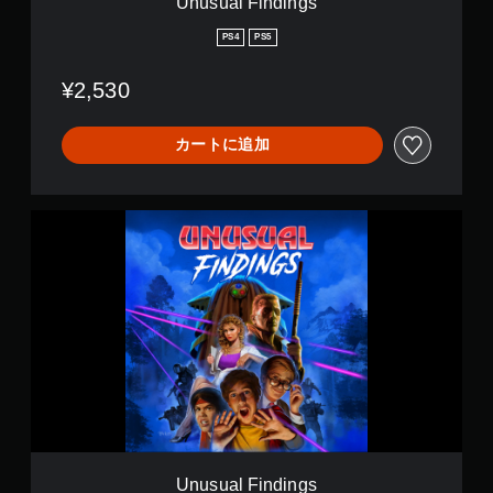
Unusual Findings
s
PS4
PS5
¥2,530
カートに追加
U
n
u
s
u
a
l
F
i
n
d
i
n
g
Unusual Findings