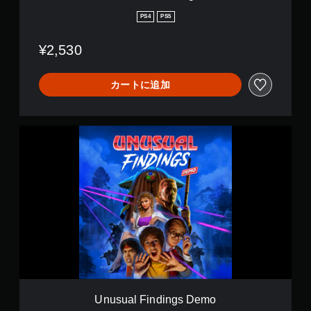
s
PS4
PS5
¥2,530
カートに追加
U
n
u
s
u
a
l
F
i
n
d
i
n
g
Unusual Findings Demo
s