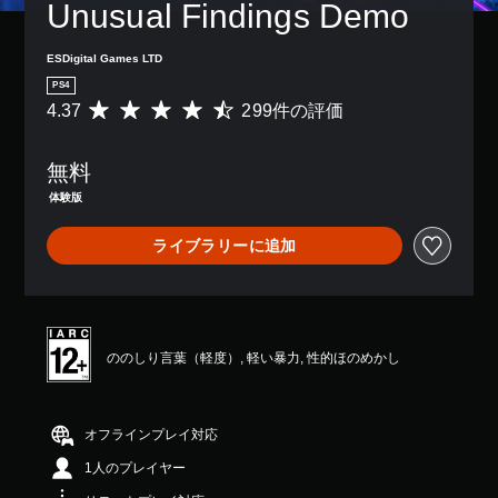
Unusual Findings Demo
ESDigital Games LTD
PS4
4.37
299件の評価
評
価
数
無料
は
2
体験版
9
9
ライブラリーに追加
、
平
均
評
価
は
ののしり言葉（軽度）, 軽い暴力, 性的ほのめかし
5
段
階
中
オフラインプレイ対応
の
1人のプレイヤー
4
.