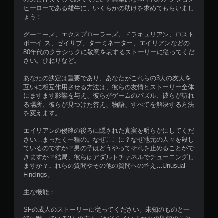
ヒーローである雄牛に、いくらかの助けを求めてもらいまし
ょう！
グーニーズ、エクスプローラーズ、ドラキュリアン、ロスト
ボーイ ス、ゼイリブ、ターミネーター、エイリアンなどの
80年代のクラシックに敬意を表するストーリーに従ってくだ
さい。ひねりなど。
あなたの決定は重要であり、あなたがこれらの3人の友人を
互いに相互作用させる方法は、彼らの友情とストーリー全体
にますます影響を与え、彼らがゲームのパズル、彼らが訪れ
る場所、彼らが見つけた答え、物語、すべてを解決する方法
を変えます。
エイリアンの侵略の後ろに隠された真実を明らかにしてくだ
さい…まったく一種の。なぜここに？なぜ地元の人々を殺し
ているのですか？男の子はどうやってそれを止めることがで
きますか？結局、彼らはアダルトチャネルでチューニングし
ますか？これらの質問やその他の質問への答え…Unusual
Findings。
主な機能：
SFの成人のストーリーに従ってください。未知のものと一