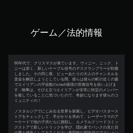
ゲーム／法的情報
80年代で、クリスマスが来ています。ヴィニー、ニック、ト
ニーは若く、新しいケーブル信号のデスクランブラーが到着
しました。その同じ夜、ビューあたりの大人のチャンネルを
賃金を解読しようとしている間、彼らは彼らの町の近くの森
でエイリアンの宇宙船のcrash落情の苦痛信号を拾い上げま
す...物事は、そびえ立つエイリアンが非常に特定のメンバー
を殺していることに気づいたので、奇妙になります彼らのコ
ミュニティの！
ノスタルジアでにじみ出る世界を探索し、ビデオバスタース
トアをチェックして、手がかりを求めて、レーザーラマのア
ーケードで他の子供たちに挑戦し、エメラルドソードコミッ
クストアで新しいトリックを学び、隠れ家でパンクの見た目
の男と仲良くしてみてください典型的な80年代のアクション