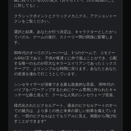
緒に戦っている3人の友人（おそらくいくつかの既知のこと
に対しても）。
クラシックポイントとクリックメカニクス。アクショントー
クンをご覧ください。
選択と結果。あなたが行う決定は、キャラクターとしたがっ
てパズル、ゲームの進行、ストーリー間の関係に影響しま
す。
80年代のすべてのフレーバーは、1つのゲームで、コモドー
ル64が王であり、子供が夜遅くに外で遊ぶことができ、心配
する唯一のものが巨大なキラーエイリアンであったミックス
テープで、よりシンプルな時間に戻ります。あなたとあなた
の友達を連れて行こうとしています。
シンセサイザーが演奏できる最も急進的な音楽。 80年代の
バイブをパワーアップするためにゲーム専用に作られたキャ
ッチーな曲と並んで、クールな人気のシンセウェーブ音楽。
様式化されたピクセルアート。過去のピクセルアートのすべ
ての魅力は、より多くの色と未来の新しい効果を備えていま
す。一部のピクセルはとてもリアルに見え、画面から飛び出
すことができます*