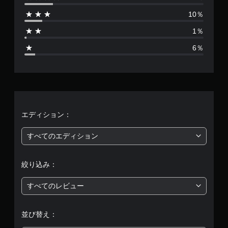
は
10％
2
1％
9
6％
9
、
平
均
エディション：
評
すべてのエディション
価
絞り込み：
は
すべてのレビュー
5
段
並び替え：