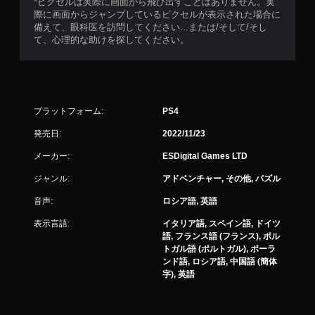
*ピクセルは実際に画面から飛び出すことはありません。実
際に画面からジャンプしているピクセルが表示された場合に
備えて、眼科医を訪問してください...または/そして/そし
て、心理的な助けを探してください。
プラットフォーム:
PS4
発売日:
2022/11/23
メーカー:
ESDigital Games LTD
ジャンル:
アドベンチャー, その他, パズル
音声:
ロシア語, 英語
表示言語:
イタリア語, スペイン語, ドイツ
語, フランス語 (フランス), ポル
トガル語 (ポルトガル), ポーラ
ンド語, ロシア語, 中国語 (簡体
字), 英語