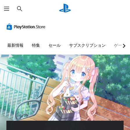
検
索
音
字
量
幕
コ
（
ン
詳
ト
細
最新情報
特集
セール
サブスクリプション
ゲーム
ロ
）
ー
ゲ
ル
ー
ム
個
内
々
の
の
す
音
べ
量
て
を
の
下
会
げ
話
た
で
り
字
消
幕
音
が
で