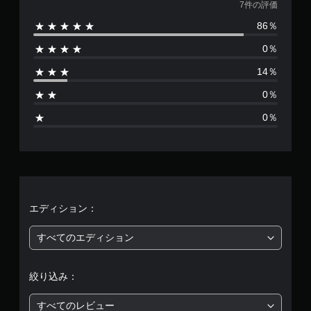
価
7件の評価
86％
数
0％
は
14％
7
0％
、
0％
平
均
評
価
エディション：
は
すべてのエディション
5
絞り込み：
段
すべてのレビュー