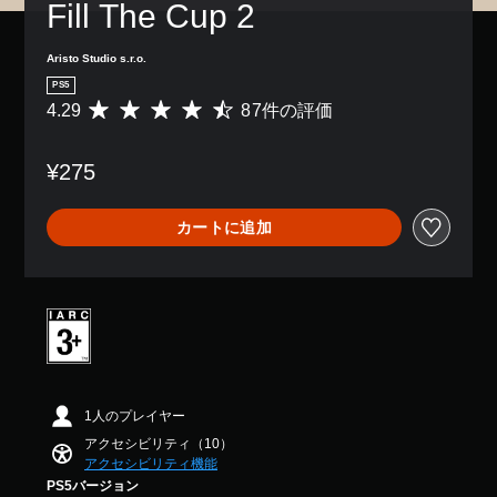
Fill The Cup 2
数
き
字
リ
の
ま
幕
ア
ボ
す
な
ル
Aristo Studio s.r.o.
タ
。
し
情
ン
PS5
で
報
を
4.29
87件の評価
評
プ
を
モ
押
価
レ
い
ノ
し
数
イ
つ
ラ
た
¥275
は
で
で
ル
り
8
き
も
長
音
7
ま
見
押
カートに追加
声
、
す
ら
し
平
。
れ
す
す
均
ま
べ
る
評
す
て
こ
価
。
の
と
は
ス
な
5
ピ
ゲ
く
段
ー
ゲ
ー
階
カ
ー
ム
中
1人のプレイヤー
ー
ム
の
の
で
アクセシビリティ（10）
を
4
一
同
アクセシビリティ機能
プ
.
時
じ
レ
PS5バージョン
2