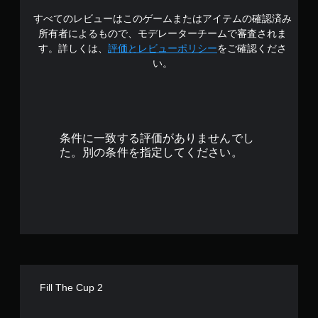
イ
で
すべてのレビューはこのゲームまたはアイテムの確認済み
4
き
所有者によるもので、モデレーターチームで審査されま
ま
.
す。詳しくは、
評価とレビューポリシー
をご確認くださ
す
い。
。
2
9
コ
ン
で
ト
条件に一致する評価がありませんでし
ロ
す
た。別の条件を指定してください。
ー
ラ
ー
の
振
動
機
能
な
し
Fill The Cup 2
で
プ