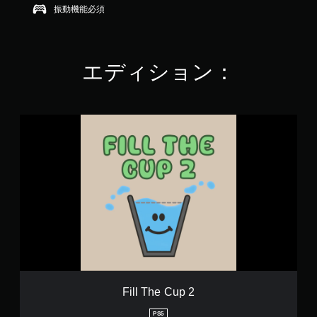
停
音
イ
9
振動機能必須
声
止
し
で
を
た
ゲ
す
出
り
ー
力
メ
ム
す
エディション：
ニ
の
る
ュ
プ
よ
ー
レ
う
を
イ
設
操
F
中
定
作
i
や
で
で
l
ム
き
き
l
ー
ま
ま
T
ビ
す
す
h
ー
。
。
e
パ
C
ー
u
ト
モ
p
の
ー
2
再
シ
生
ョ
中
ン
に
Fill The Cup 2
コ
、
ゲ
ン
PS5