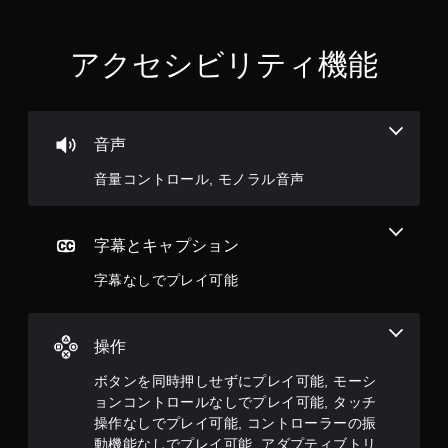
ィ
ー
ド
アクセシビリティ機能
バ
ッ
ク
を
使
音声
わ
ず
音量コントロール, モノラル音声
に
ゲ
ー
ム
字幕とキャプション
を
字幕なしでプレイ可能
プ
レ
イ
で
操作
き
ま
ボタンを同時押しせずにプレイ可能, モーシ
す
ョンコントロールなしでプレイ可能, タッチ
。
操作なしでプレイ可能, コントローラーの振
動機能なしでプレイ可能, アダプティブトリ