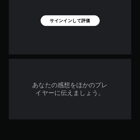
レ
イ
可
サインインして評価
能
コ
ン
ト
ロ
ー
ラ
ー
の
振
動
あなたの感想をほかのプレ
機
イヤーに伝えましょう。
能
／
ハ
プ
テ
ィ
ッ
ク
フ