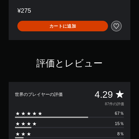
を
使
¥275
わ
ず
カートに追加
に
ゲ
ー
ム
を
プ
レ
評価とレビュー
イ
で
き
ま
す
評
4.29
。
世界のプレイヤーの評価
価
87件の評価
タ
67％
ッ
数
チ
15％
は
操
作
8％
な