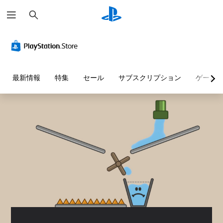
検
索
音
字
ボ
チ
量
幕
タ
ュ
コ
な
ン
ー
ン
し
を
ト
ト
で
同
リ
最新情報
特集
セール
サブスクリプション
ゲーム
ロ
プ
時
ア
ー
レ
押
ル
ル
イ
し
の
可
せ
確
個
能
ず
認
々
に
の
音
ゲ
音
プ
声
ー
量
レ
に
ム
を
よ
イ
プ
下
る
レ
可
げ
会
イ
能
た
話
の
同
り
が
チ
時
消
な
ュ
に
音
く
ー
複
で
、
ト