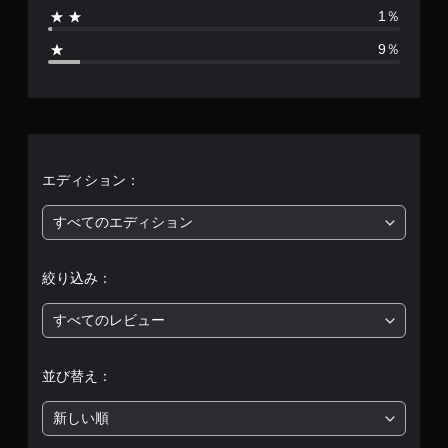
8
1％
し
7
で
9％
プ
、
レ
イ
平
可
能
均
タ
評
エディション：
ッ
チ
価
操
すべてのエディション
作
は
を
使
絞り込み：
5
わ
ず
すべてのレビュー
に
段
ゲ
ー
階
並び替え：
ム
を
中
プ
新しい順
レ
の