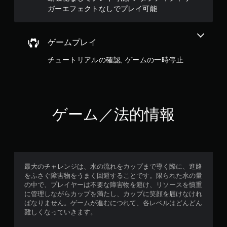
ア
ガーエフェクトなしでプレイ可能
ダ
プ
テ
ゲームプレイ
ィ
ブ
チュートリアルの確認, ゲームの一時停止
ト
リ
ガ
ー
エ
ゲーム／法的情報
フ
ェ
ク
ト
な
し
最大のチャレンジは、水の流れをカップまで導く際に、進路
で
をふさぐ障害物をうまく回避することです。限られた水の量
プ
の中で、プレイヤーは不要な障害物を避け、リソースを慎重
に管理しながらカップを満たし、カップに笑顔を届けなけれ
レ
ばなりません。ゲームが進むにつれて、各レベルはどんどん
イ
難しくなっていきます。
可
能