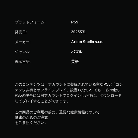
ト
リ
ガ
プラットフォーム:
PS5
ー
エ
発売日:
2025/7/1
フ
ェ
メーカー:
Aristo Studio s.r.o.
ク
ト
ジャンル:
パズル
を
表示言語:
英語
オ
ン
に
し
た
このコンテンツは、アカウントに登録されている主なPS5(「コン
と
テンツ共有とオフラインプレイ」設定)ではいつでも、その他の
き
PS5の場合には同アカウントでログインした後に、ダウンロード
の
してプレイすることができます。
抵
抗
この商品のご利用の前に、重要な健康情報について
健康のためのご注意
効
をご参照ください。
果
を
使