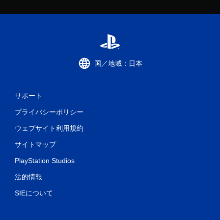
わ
な
く
て
も
ゲ
ー
国／地域：日本
ム
を
プ
レ
サポート
イ
で
プライバシーポリシー
き
ま
ウェブサイト利用規約
す
サイトマップ
。
PlayStation Studios
法的情報
SIEについて