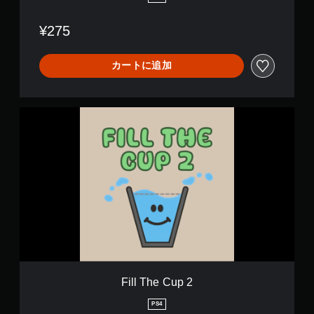
ー
ト
ム
ロ
¥275
を
ー
一
ル
時
カートに追加
な
停
し
止
で
で
プ
き
F
ま
レ
i
す
イ
l
。
l
可
（
T
能
オ
h
モ
フ
e
ー
ラ
C
シ
イ
u
ョ
ン
p
ン
プ
2
コ
レ
ン
イ
ト
の
Fill The Cup 2
ロ
み
ー
）
PS4
ル