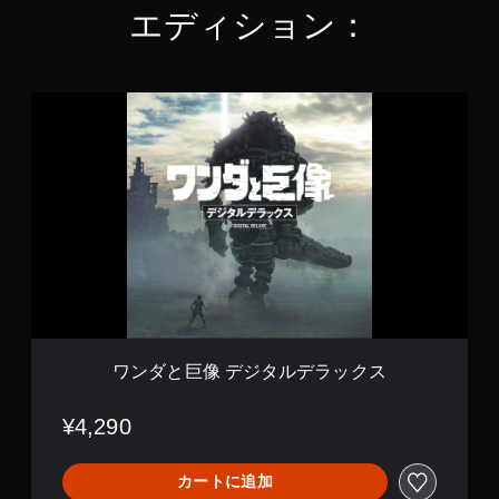
エディション：
4
.
3
8
で
ワ
す
ン
ダ
と
巨
像
デ
ジ
タ
ル
デ
ラ
ッ
ク
ワンダと巨像 デジタルデラックス
ス
¥4,290
カートに追加