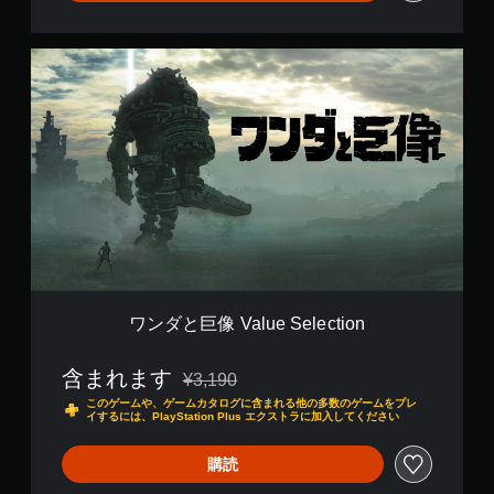
ワ
ン
ダ
と
巨
像
V
a
l
u
e
S
e
l
ワンダと巨像 Value Selection
e
c
含まれます
t
¥3,190
通常価格¥3,190より値引き
i
このゲームや、ゲームカタログに含まれる他の多数のゲームをプレ
o
イするには、PlayStation Plus エクストラに加入してください
n
購読