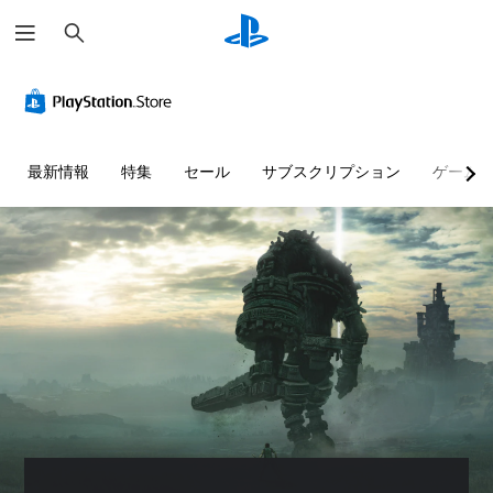
検
索
最新情報
特集
セール
サブスクリプション
ゲーム