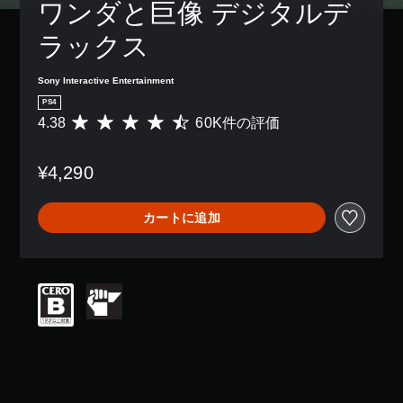
ワンダと巨像 デジタルデ
ラックス
Sony Interactive Entertainment
PS4
4.38
60K件の評価
評
価
数
¥4,290
は
6
0
カートに追加
K
、
平
均
評
価
は
5
段
階
中
の