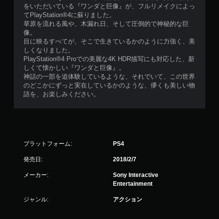
をいただいている『ワンダと巨像』が、フルリメイクによっ
てPlayStation®4に蘇りました。
草原を流れる風や、木漏れ日、そして圧倒的で神秘的な巨
像。
目に映るすべてが、そこで生きているかのように力強く、美
しくなりました。
PlayStation®4 Proでの美麗な4K HDR描写にも対応した、新
しくて懐かしい『ワンダと巨像』。
神話の一部を追体験しているような、それでいて、この世界
のどこかにずっと実在しているかのような、儚くも美しい物
語を、お楽しみください。
プラットフォーム:
PS4
発売日:
2018/2/7
メーカー:
Sony Interactive
Entertainment
ジャンル:
アクション