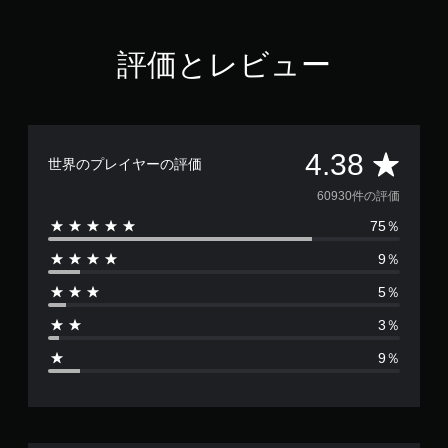
評価とレビュー
評
4.38
世界のプレイヤーの評価
価
60930件の評価
75％
数
9％
は
5％
6
3％
0
9％
9
3