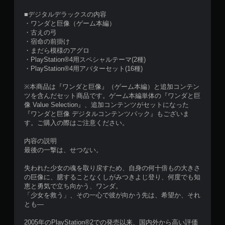
■デジタルデラックスの内容
・ワンダと巨像（ゲーム本編）
・古えの弓
・宿命の前掛け
・まだら模様のアグロ
・PlayStation®4用スペシャルテーマ(2種)
・PlayStation®4用アバターセット(16種)
※本商品は『ワンダと巨像』（ゲーム本編）と追加コンテン
ツを含んだセット商品です。ゲーム本編単体の『ワンダと巨
像 Value Selection』、追加コンテンツがセットになった
『ワンダと巨像 デジタルコンテンツパック』もございま
す。ご購入の際はご注意ください。
内容の説明
最後の一撃は、せつない。
失われた少女の魂を取り戻すため、自身の何十倍もの大きさ
の巨像に、臆することなくしがみつきよじ登り、何度でも知
恵と勇気で立ち向かう、ワンダ。
「少女を救う」、その一心で彼が向かう先は、希望か、それ
とも―
2005年のPlayStation®2での発売以来、国内外から高い評価