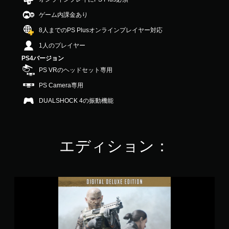
中
ゲーム内課金あり
の
4
8人までのPS Plusオンラインプレイヤー対応
.
1
1人のプレイヤー
2
PS4バージョン
で
PS VRのヘッドセット専用
す
PS Camera専用
DUALSHOCK 4の振動機能
エディション：
F
i
r
e
w
a