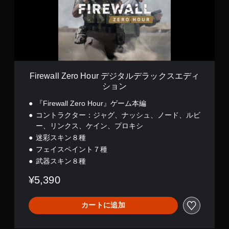
l
l
Z
e
r
o
H
o
Firewall Zero Hour デジタルデラックスエディ
u
ション
r
デ
『Firewall Zero Hour』ゲーム本編
ジ
コントラクター：ジャグ、ナッシュ、ノード、ルビ
タ
ー、リンクス、ケイン、プロキシ
ル
デ
迷彩スキン８種
ラ
フェイスペイント７種
ッ
武器スキン８種
ク
ス
¥5,390
エ
デ
ィ
カートに追加
シ
ョ
ン