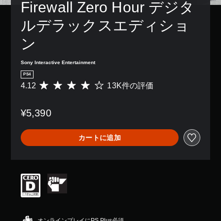
Firewall Zero Hour デジタ
ルデラックスエディショ
ン
Sony Interactive Entertainment
PS4
4.12
13K件の評価
評
価
数
¥5,390
は
1
3
カートに追加
K
、
平
均
評
価
は
5
段
階
オンラインプレイにPS Plus必須