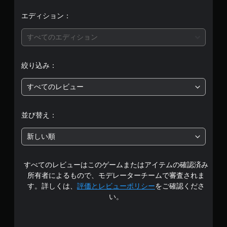
5
、
エディション：
平
すべてのエディション
均
絞り込み：
評
すべてのレビュー
価
は
並び替え：
5
新しい順
段
すべてのレビューはこのゲームまたはアイテムの確認済み
階
所有者によるもので、モデレーターチームで審査されま
中
す。詳しくは、
評価とレビューポリシー
をご確認くださ
い。
の
4