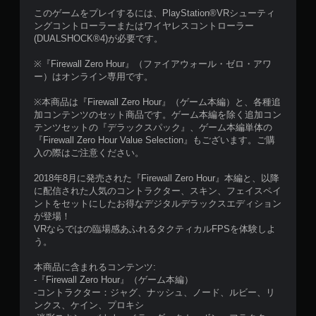
このゲームをプレイするには、PlayStation®VRシューティ
ングコントローラーまたはワイヤレスコントローラー
(DUALSHOCK®4)が必要です。
※『Firewall Zero Hour』（ファイアウォール・ゼロ・アワ
ー）はオンライン専用です。
※本商品は『Firewall Zero Hour』（ゲーム本編）と、各種追
加コンテンツのセット商品です。ゲーム本編を除く追加コン
テンツセットの『デラックスパック』、ゲーム本編単体の
『Firewall Zero Hour Value Selection』もございます。ご購
入の際はご注意ください。
2018年8月に発売された『Firewall Zero Hour』本編と、以降
に配信された人気のコントラクター、スキン、フェイスペイ
ントをセットにしたお得なデジタルデラックスエディション
が登場！
VRならではの臨場感あふれるタクティカルFPSを体験しよ
う。
本商品に含まれるコンテンツ:
-『Firewall Zero Hour』（ゲーム本編）
-コントラクター：ジャグ、ナッシュ、ノード、ルビー、リ
ンクス、ケイン、プロキシ