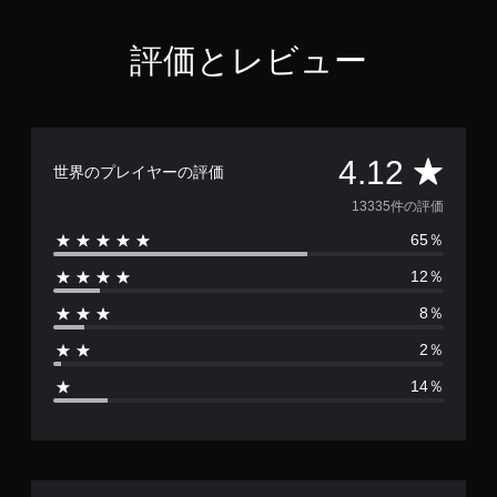
e
c
t
評価とレビュー
i
o
n
評
4.12
世界のプレイヤーの評価
価
13335件の評価
65％
数
12％
は
8％
1
2％
3
14％
3
3