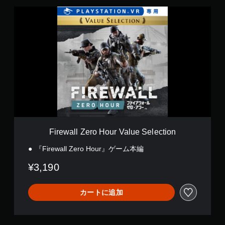
F
i
r
e
w
a
l
l
Z
e
r
o
H
o
Firewall Zero Hour Value Selection
u
r
『Firewall Zero Hour』ゲーム本編
V
a
¥3,190
l
u
e
カートに追加
S
e
l