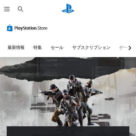
検
索
最新情報
特集
セール
サブスクリプション
ゲーム